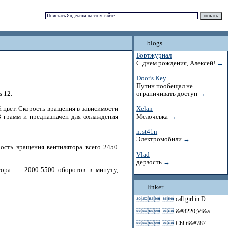
blogs
Бортжурнал
С днем рождения, Алексей!
→
Door's Key
Путин пообещал не
s 12.
ограничивать доступ
→
 цвет. Скорость вращения в зависимости
Xelan
8 грамм и предназначен для охлаждения
Мелочевка
→
n:st41n
Электромобили
→
рость вращения вентилятора всего 2450
Vlad
дерзость
→
ятора — 2000-5500 оборотов в минуту,
linker
 
call girl in D
 
&#8220;Vi&a
 
Chi ti&#787