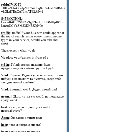
rzMqTV1OF6
:
xI0CsZkN4YwIpMF254b0q8m7aJdvbW0Mo7
vhGLdTRxCAT1mATd2A9w1
S45BhKTNNL
:
knkvdf4l9q2S8PXe9gO9wXjELKiMHpfK9x
LmsqUGVzZMd3KH58ZjNOr
traffic
: trafficIf your business could appear at
the top of search results every time someone
types in your service, would you take that
spot?
Thats exactly what we do.
We place your banner in front of p
st41n
: 2Vlad: совсем недавно было.
предпоследний альбом группы Сруб.
Vlad
: Слушаю Радиохэд, вспоминаю... Кто-
нибудь еще помнит то чувство, когда тебе
заходит новый альбом?
Vlad
: 2normal: web4, ,будет самый раз!
normal
: 2kost: тогда уж web3. но подождем
сразу web4...
kost
: не пора ли страницу на web2
переработать?
Арик
: Он давно в таком виде
kost
: чтос линкером справа?
kost
: давно никто не пишет