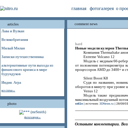
главная
фотогалерея
о про
comment news
articles
Лава и Вулкан
Великобритания
hard
Новые модели кулеров Therma
Милый Милан
Компания Thermaltake анонс
Записки путешественника
Extreme Volcano 12
Модель с медным 66-реберн
альтернативные пути выхода из
от положения потенциометра ва
финансового кризиса в мире
процессоров AMD до 3400+ и ста
бурундуков
Silent Boost K8
Индия. Агра
Судя по названию, новинк
оборотов в минуту при уровне 
все статьи→
Venus 12
Модель также предназнач
максимальный воздушный поток 
photo
st41n
| источник:
3DNews.ru
| 28/08/03
фотогалерея→
Оставьте комментарии. Воз