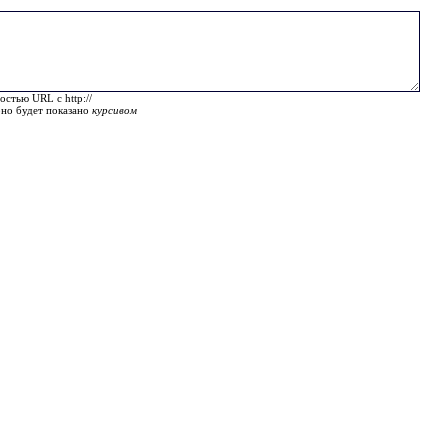
остью URL с http://
оно будет показано
курсивом