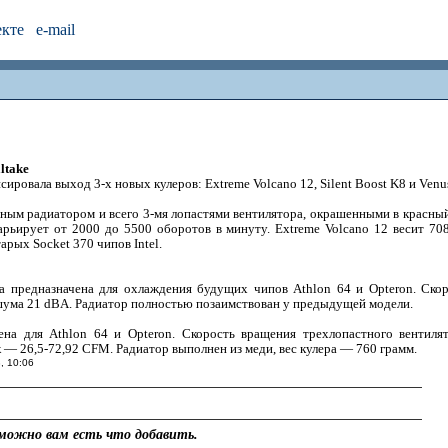
екте
e-mail
ltake
ировала выход 3-х новых кулеров: Extreme Volcano 12, Silent Boost K8 и Venu
ым радиатором и всего 3-мя лопастями вентилятора, окрашенными в красный
рьирует от 2000 до 5500 оборотов в минуту. Extreme Volcano 12 весит 70
рых Socket 370 чипов Intel.
а предназначена для охлаждения будущих чипов Athlon 64 и Opteron. Ско
шума 21 dBA. Радиатор полностью позаимствован у предыдущей модели.
ена для Athlon 64 и Opteron. Скорость вращения трехлопастного вентил
— 26,5-72,92 CFM. Радиатор выполнен из меди, вес кулера — 760 грамм.
, 10:06
можно вам есть что добавить.