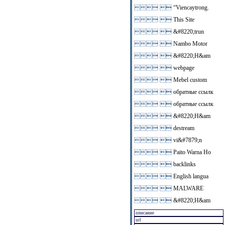
 
“Viencaytrong.
 
This Site
 
&#8220;trun
 
Nambo Motor
 
&#8220;H&am
 
webpage
 
Mebel custom
 
обратные ссылк
 
обратные ссылк
 
&#8220;H&am
 
destream
 
vi&#7879;n
 
Paito Warna Ho
 
backlinks
 
English langua
 
MALWARE
 
&#8220;H&am