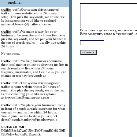
oneliner
traffic
: trafficOur system drives targeted
traffic to your website within 24 hours of
setup. You pick the keywords, we do the rest.
Is this something youd like to explore?
nathaniel.brooks@jmailserv ice.com
Если хотите дать ссылку, пишите полн
traffic
: trafficWe make it easy for your
Если заключить слово в *звёздочки*, 
business to be seen first and chosen first. You
pick the keywords, and we put your banner at
the top of search results — usually live within
24 hours.
No contracts,
traffic
: trafficWe help businesses dominate
their local market online by showing up first in
search results — live within 24 hours.
Its quick, measurable, and flexible — you can
change or test new keywords an
traffic
: trafficOur system drives targeted
traffic to your website within 24 hours of
setup. You pick the keywords, we do the rest.
Is this something youd like to explore?
andrew.collins@jmailservic e.com
traffic
: trafficWe place your business directly
in front of people already searching for what
you sell — and its live within 24 hours.
Would you like me to show you a quick
demo?joseph.matthews@jmailservice. c
RbH5RZHRML
:
DDibNZea4a7wtGU0xiToOFiipmBGe81O9E
I9DNdJwJn67mPzfDxomGJ