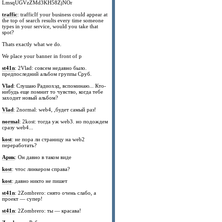
LmsqUGVzZMd3KH58ZjNOr
traffic
: trafficIf your business could appear at
the top of search results every time someone
types in your service, would you take that
spot?
Thats exactly what we do.
We place your banner in front of p
st41n
: 2Vlad: совсем недавно было.
предпоследний альбом группы Сруб.
Vlad
: Слушаю Радиохэд, вспоминаю... Кто-
нибудь еще помнит то чувство, когда тебе
заходит новый альбом?
Vlad
: 2normal: web4, ,будет самый раз!
normal
: 2kost: тогда уж web3. но подождем
сразу web4...
kost
: не пора ли страницу на web2
переработать?
Арик
: Он давно в таком виде
kost
: чтос линкером справа?
kost
: давно никто не пишет
st41n
: 2Zombrero: снято очень слабо, а
проект — супер!
st41n
: 2Zombrero: ты — красава!