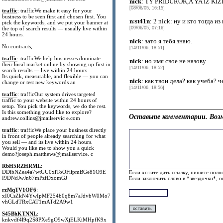
nick
: TY PRIDUROK,A YA IZ KI
[08/06/05, 16:15]
traffic
: trafficWe make it easy for your
business to be seen first and chosen first. You
n:st41n
: 2 nick: ну и кто тогда и
pick the keywords, and we put your banner at
the top of search results — usually live within
[09/06/05, 07:16]
24 hours.
nick
: зато я тебя знаю.
No contracts,
[14/11/06, 18:51]
traffic
: trafficWe help businesses dominate
nick
: но имя свое не назову
their local market online by showing up first in
[14/11/06, 18:52]
search results — live within 24 hours.
Its quick, measurable, and flexible — you can
nick
: как твои дела? как учеба? ч
change or test new keywords an
[14/11/06, 18:56]
traffic
: trafficOur system drives targeted
traffic to your website within 24 hours of
setup. You pick the keywords, we do the rest.
Is this something youd like to explore?
Оставьте комментарии. Возм
andrew.collins@jmailservic e.com
traffic
: trafficWe place your business directly
in front of people already searching for what
you sell — and its live within 24 hours.
Would you like me to show you a quick
demo?joseph.matthews@jmailservice. c
RbH5RZHRML
:
DDibNZea4a7wtGU0xiToOFiipmBGe81O9E
Если хотите дать ссылку, пишите полно
I9DNdJwJn67mPzfDxomGJ
Если заключить слово в *звёздочки*, 
rzMqTV1OF6
:
xI0CsZkN4YwIpMF254b0q8m7aJdvbW0Mo7
vhGLdTRxCAT1mATd2A9w1
S45BhKTNNL
:
knkvdf4l9q2S8PXe9gO9wXjELKiMHpfK9x