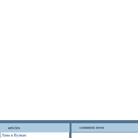
comment news
articles
Лава и Вулкан