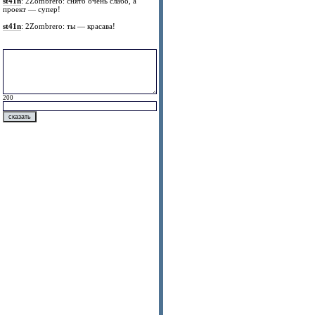
st41n
: 2Zombrero: снято очень слабо, а
проект — супер!
st41n
: 2Zombrero: ты — красава!
200