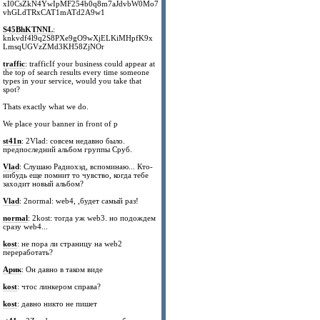
xI0CsZkN4YwIpMF254b0q8m7aJdvbW0Mo7
vhGLdTRxCAT1mATd2A9w1
S45BhKTNNL
:
knkvdf4l9q2S8PXe9gO9wXjELKiMHpfK9x
LmsqUGVzZMd3KH58ZjNOr
traffic
: trafficIf your business could appear at
the top of search results every time someone
types in your service, would you take that
spot?
Thats exactly what we do.
We place your banner in front of p
st41n
: 2Vlad: совсем недавно было.
предпоследний альбом группы Сруб.
Vlad
: Слушаю Радиохэд, вспоминаю... Кто-
нибудь еще помнит то чувство, когда тебе
заходит новый альбом?
Vlad
: 2normal: web4, ,будет самый раз!
normal
: 2kost: тогда уж web3. но подождем
сразу web4...
kost
: не пора ли страницу на web2
переработать?
Арик
: Он давно в таком виде
kost
: чтос линкером справа?
kost
: давно никто не пишет