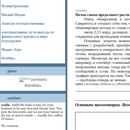
Великобритания
security
Поток спама продолжает расти
Милый Милан
Опять обнаружили в поч
Записки путешественника
Смиритесь и утешьте себя тем, 
общемировые потери от спама со
альтернативные пути выхода из
около 2,15 млрд. долларов.
финансового кризиса в мире
стадионов для проведения чемпи
бурундуков
Основные затраты компа
связаны с разработкой, приоб
Индия. Агра
программного и аппаратного об
чтобы непрерывный поток «м
все статьи→
серверы. Несмотря на все усили
например, в сентябре «типичный»
непрошеных письма, тогда как 6
photo
сообщений в сутки. По некото
трафика приходится на спам. Та
— проблема отнюдь не личная...
st41n
| источник:
3DNews.ru
| 05/12/03
фотогалерея→
oneliner
Оставьте комментарии. Возм
traffic
: trafficWe make it easy for your
business to be seen first and chosen first. You
pick the keywords, and we put your banner at
the top of search results — usually live within
24 hours.
No contracts,