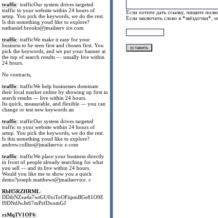
traffic
: trafficOur system drives targeted
traffic to your website within 24 hours of
Если хотите дать ссылку, пишите полно
setup. You pick the keywords, we do the rest.
Если заключить слово в *звёздочки*, 
Is this something youd like to explore?
nathaniel.brooks@jmailserv ice.com
traffic
: trafficWe make it easy for your
business to be seen first and chosen first. You
pick the keywords, and we put your banner at
the top of search results — usually live within
24 hours.
No contracts,
traffic
: trafficWe help businesses dominate
their local market online by showing up first in
search results — live within 24 hours.
Its quick, measurable, and flexible — you can
change or test new keywords an
traffic
: trafficOur system drives targeted
traffic to your website within 24 hours of
setup. You pick the keywords, we do the rest.
Is this something youd like to explore?
andrew.collins@jmailservic e.com
traffic
: trafficWe place your business directly
in front of people already searching for what
you sell — and its live within 24 hours.
Would you like me to show you a quick
demo?joseph.matthews@jmailservice. c
RbH5RZHRML
:
DDibNZea4a7wtGU0xiToOFiipmBGe81O9E
I9DNdJwJn67mPzfDxomGJ
rzMqTV1OF6
: