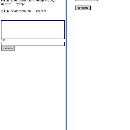
st41n
: 2Zombrero: снято очень слабо, а
проект — супер!
st41n
: 2Zombrero: ты — красава!
200