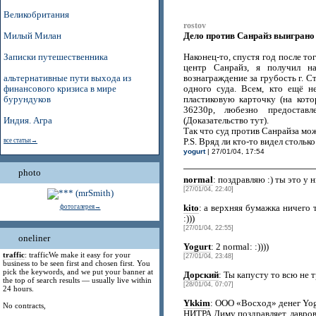
Великобритания
rostov
Дело против Санрайз выиграно 
Милый Милан
Записки путешественника
Наконец-то, спустя год после то
центр Санрайз, я получил на
альтернативные пути выхода из
вознаграждение за грубость г. С
финансового кризиса в мире
одного суда. Всем, кто ещё н
бурундуков
пластиковую карточку (на кот
36230р, любезно предостав
Индия. Агра
(Доказательство тут).
Так что суд против Санрайза мо
все статьи→
P.S. Вряд ли кто-то видел стольк
yogurt
| 27/01/04, 17:54
photo
normal
: поздравляю :) ты это у 
[27/01/04, 22:40]
фотогалерея→
kito
: а верхняя бумажка ничего так
:)))
[27/01/04, 22:55]
oneliner
Yogurt
: 2 normal: :))))
traffic
: trafficWe make it easy for your
[27/01/04, 23:48]
business to be seen first and chosen first. You
pick the keywords, and we put your banner at
Дорский
: Ты капусту то всю не т
the top of search results — usually live within
[28/01/04, 07:07]
24 hours.
Ykkim
: ООО «Восход» денег Yogu
No contracts,
НИТРА Диму поздравляет, лавров