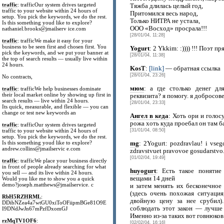
traffic
: trafficOur system drives targeted
Тяжба длилась целый год,
traffic to your website within 24 hours of
Притомился весь народ,
setup. You pick the keywords, we do the rest.
Только НИТРА не устала,
Is this something youd like to explore?
ООО «Восход» просрала!!!
nathaniel.brooks@jmailserv ice.com
[28/01/04, 11:28]
traffic
: trafficWe make it easy for your
business to be seen first and chosen first. You
Yogurt
: 2 Ykkim: :)))) !!! Поэт пря
pick the keywords, and we put your banner at
[28/01/04, 11:38]
the top of search results — usually live within
24 hours.
KosT
:
[link]
— обратная ссылка
[28/01/04, 23:26]
No contracts,
мюм
: а где столько денег д
traffic
: trafficWe help businesses dominate
their local market online by showing up first in
реквизита? я помогу. я добросове
search results — live within 24 hours.
[28/01/04, 23:33]
Its quick, measurable, and flexible — you can
change or test new keywords an
Ангел в кеда
: Хоть ори и гол
рожа хоть куда проебал он там ба
traffic
: trafficOur system drives targeted
traffic to your website within 24 hours of
[31/01/04, 08:50]
setup. You pick the keywords, we do the rest.
Is this something youd like to explore?
mg
: 2Yogurt: pozdravlau! i vse
andrew.collins@jmailservic e.com
zdravstvuet pravovoe gosudarstvo
[01/02/04, 19:49]
traffic
: trafficWe place your business directly
in front of people already searching for what
huyogurt
: Есть такое понятие
you sell — and its live within 24 hours.
вещами 14 дней
Would you like me to show you a quick
demo?joseph.matthews@jmailservice. c
и затем менять их бесконечное
(здесь очень похожая ситуаци
RbH5RZHRML
:
двойную цену за нее срубил)
DDibNZea4a7wtGU0xiToOFiipmBGe81O9E
соблюдать этот закон — лучше 
I9DNdJwJn67mPzfDxomGJ
Именно из-за таких вот говнюков
rzMqTV1OF6
:
[02/02/04, 16:16]