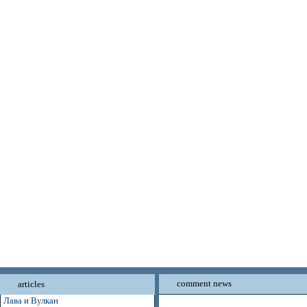
comment news
articles
Лава и Вулкан