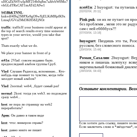
xI0CsZkN4YwIpMF254b0q8m7aJdvbW0Mo7
vhGLdTRxCAT1mATd2A9w1
n:st41n
: 2 huyogurt: ты путаешь 
[02/02/04, 20:11]
S45BhKTNNL
:
knkvdf4l9q2S8PXe9gO9wXjELKiMHpfK9x
Pink puk
: он их не путает он пр
LmsqUGVzZMd3KH58ZjNOr
без проблемм , меня это не рад
traffic
: trafficIf your business could appear at
сам с ней еббббусь!!!
the top of search results every time someone
[07/03/04, 13:16]
types in your service, would you take that
spot?
huyogurt
: Пиздишь это ты, Роз
русском, без словесного поноса.
Thats exactly what we do.
[20/03/04, 15:44]
We place your banner in front of p
Роман_Сахалин
: 2huyogurt: Ве
st41n
: 2Vlad: совсем недавно было.
ником и пишешь залепуху всяк
предпоследний альбом группы Сруб.
маргинальный бомжовый диалект
Vlad
: Слушаю Радиохэд, вспоминаю... Кто-
[29/03/04, 04:43]
нибудь еще помнит то чувство, когда тебе
заходит новый альбом?
Vlad
: 2normal: web4, ,будет самый раз!
Оставьте комментарии. Возм
normal
: 2kost: тогда уж web3. но подождем
сразу web4...
kost
: не пора ли страницу на web2
переработать?
Арик
: Он давно в таком виде
kost
: чтос линкером справа?
Если хотите дать ссылку, пишите полно
Если заключить слово в *звёздочки*, 
kost
: давно никто не пишет