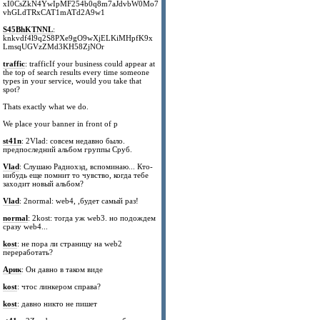
xI0CsZkN4YwIpMF254b0q8m7aJdvbW0Mo7
vhGLdTRxCAT1mATd2A9w1
S45BhKTNNL
:
knkvdf4l9q2S8PXe9gO9wXjELKiMHpfK9x
LmsqUGVzZMd3KH58ZjNOr
traffic
: trafficIf your business could appear at
the top of search results every time someone
types in your service, would you take that
spot?
Thats exactly what we do.
We place your banner in front of p
st41n
: 2Vlad: совсем недавно было.
предпоследний альбом группы Сруб.
Vlad
: Слушаю Радиохэд, вспоминаю... Кто-
нибудь еще помнит то чувство, когда тебе
заходит новый альбом?
Vlad
: 2normal: web4, ,будет самый раз!
normal
: 2kost: тогда уж web3. но подождем
сразу web4...
kost
: не пора ли страницу на web2
переработать?
Арик
: Он давно в таком виде
kost
: чтос линкером справа?
kost
: давно никто не пишет