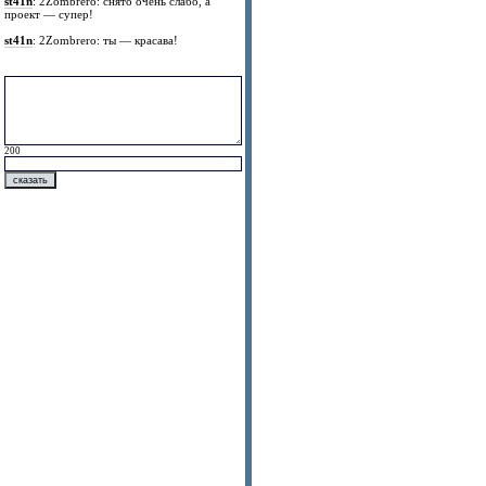
st41n
: 2Zombrero: снято очень слабо, а
проект — супер!
st41n
: 2Zombrero: ты — красава!
200