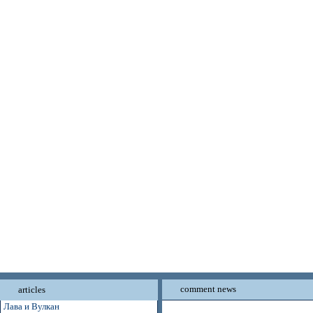
comment news
articles
Лава и Вулкан