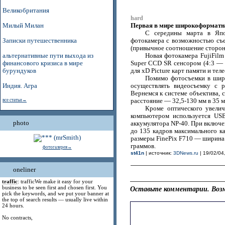
Великобритания
hard
Первая в мире широкоформатн
Милый Милан
С середины марта в Япо
Записки путешественника
фотокамера с возможностью съ
(привычное соотношение сторон
альтернативные пути выхода из
Новая фотокамера FujiFilm
финансового кризиса в мире
Super CCD SR сенсором (4:3 — 
бурундуков
для xD Picture карт памяти и те
Помимо фотосъемки в шир
Индия. Агра
осуществлять видеосъемку с 
Вернемся к системе объектива, 
все статьи→
расстояние — 32,5-130 мм в 35 м
Кроме оптического увелич
компьютером используется USB
photo
аккумулятора NP-40. При включе
до 135 кадров максимального к
размеры FinePix F710 — ширина 
граммов.
фотогалерея→
st41n
| источник:
3DNews.ru
| 19/02/04
oneliner
traffic
: trafficWe make it easy for your
business to be seen first and chosen first. You
Оставьте комментарии. Возм
pick the keywords, and we put your banner at
the top of search results — usually live within
24 hours.
No contracts,