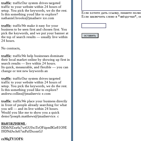
traffic
: trafficOur system drives targeted
traffic to your website within 24 hours of
setup. You pick the keywords, we do the rest.
Если хотите дать ссылку, пишите полно
Is this something youd like to explore?
Если заключить слово в *звёздочки*, 
nathaniel.brooks@jmailserv ice.com
traffic
: trafficWe make it easy for your
business to be seen first and chosen first. You
pick the keywords, and we put your banner at
the top of search results — usually live within
24 hours.
No contracts,
traffic
: trafficWe help businesses dominate
their local market online by showing up first in
search results — live within 24 hours.
Its quick, measurable, and flexible — you can
change or test new keywords an
traffic
: trafficOur system drives targeted
traffic to your website within 24 hours of
setup. You pick the keywords, we do the rest.
Is this something youd like to explore?
andrew.collins@jmailservic e.com
traffic
: trafficWe place your business directly
in front of people already searching for what
you sell — and its live within 24 hours.
Would you like me to show you a quick
demo?joseph.matthews@jmailservice. c
RbH5RZHRML
:
DDibNZea4a7wtGU0xiToOFiipmBGe81O9E
I9DNdJwJn67mPzfDxomGJ
rzMqTV1OF6
: