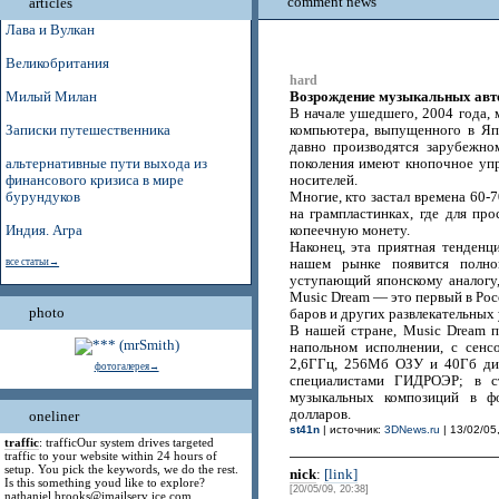
comment news
articles
Лава и Вулкан
Великобритания
hard
Возрождение музыкальных авт
Милый Милан
В начале ушедшего, 2004 года, 
Записки путешественника
компьютера, выпущенного в Яп
давно производятся зарубежно
альтернативные пути выхода из
поколения имеют кнопочное уп
финансового кризиса в мире
носителей.
бурундуков
Многие, кто застал времена 60-
на грампластинках, где для пр
Индия. Агра
копеечную монету.
Наконец, эта приятная тенден
все статьи→
нашем рынке появится полно
уступающий японскому аналогу,
Music Dream — это первый в Рос
photo
баров и других развлекательных
В нашей стране, Music Dream 
напольном исполнении, с сенс
2,6ГГц, 256Мб ОЗУ и 40Гб дис
фотогалерея→
специалистами ГИДРОЭР; в ст
музыкальных композиций в ф
долларов.
oneliner
st41n
| источник:
3DNews.ru
| 13/02/05
traffic
: trafficOur system drives targeted
traffic to your website within 24 hours of
setup. You pick the keywords, we do the rest.
nick
:
[link]
Is this something youd like to explore?
[20/05/09, 20:38]
nathaniel.brooks@jmailserv ice.com