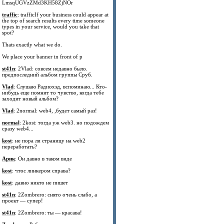
LmsqUGVzZMd3KH58ZjNOr
traffic
: trafficIf your business could appear at
the top of search results every time someone
types in your service, would you take that
spot?
Thats exactly what we do.
We place your banner in front of p
st41n
: 2Vlad: совсем недавно было.
предпоследний альбом группы Сруб.
Vlad
: Слушаю Радиохэд, вспоминаю... Кто-
нибудь еще помнит то чувство, когда тебе
заходит новый альбом?
Vlad
: 2normal: web4, ,будет самый раз!
normal
: 2kost: тогда уж web3. но подождем
сразу web4...
kost
: не пора ли страницу на web2
переработать?
Арик
: Он давно в таком виде
kost
: чтос линкером справа?
kost
: давно никто не пишет
st41n
: 2Zombrero: снято очень слабо, а
проект — супер!
st41n
: 2Zombrero: ты — красава!