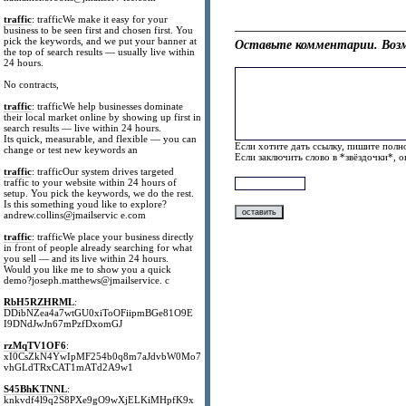
traffic
: trafficWe make it easy for your
business to be seen first and chosen first. You
pick the keywords, and we put your banner at
Оставьте комментарии. Возм
the top of search results — usually live within
24 hours.
No contracts,
traffic
: trafficWe help businesses dominate
their local market online by showing up first in
search results — live within 24 hours.
Its quick, measurable, and flexible — you can
Если хотите дать ссылку, пишите полно
change or test new keywords an
Если заключить слово в *звёздочки*, 
traffic
: trafficOur system drives targeted
traffic to your website within 24 hours of
setup. You pick the keywords, we do the rest.
Is this something youd like to explore?
andrew.collins@jmailservic e.com
traffic
: trafficWe place your business directly
in front of people already searching for what
you sell — and its live within 24 hours.
Would you like me to show you a quick
demo?joseph.matthews@jmailservice. c
RbH5RZHRML
:
DDibNZea4a7wtGU0xiToOFiipmBGe81O9E
I9DNdJwJn67mPzfDxomGJ
rzMqTV1OF6
:
xI0CsZkN4YwIpMF254b0q8m7aJdvbW0Mo7
vhGLdTRxCAT1mATd2A9w1
S45BhKTNNL
:
knkvdf4l9q2S8PXe9gO9wXjELKiMHpfK9x