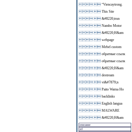
 
“Viencaytrong.
 
This Site
 
&#8220;trun
 
Nambo Motor
 
&#8220;H&am
 
webpage
 
Mebel custom
 
обратные ссылк
 
обратные ссылк
 
&#8220;H&am
 
destream
 
vi&#7879;n
 
Paito Warna Ho
 
backlinks
 
English langua
 
MALWARE
 
&#8220;H&am