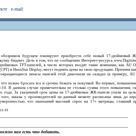
екте
e-mail
в обозримом будущем планируют приобрести себе новый 17-дюймовый ЖК
купку бюджет. Дело в том, что по сообщению Интернет-ресурса www.Digitim
дюймовых TFT-панелей, в число которых входят такие компании, как AU Opt
(CPT) и HannStar Display, могут поднять цены на свою продукцию. Причина как
 сокращающиеся запасы панелей этой диагонали на складах (к примеру, AU
, что нужно бросать все и срочно бежать за покупкой. Во-первых, повышени
5-10. В данном случае примечательна не столько сумма этого повышения, ск
го года. За указанный срок цены на 17-дюймовые ЖК-панели упали на це
е того, заказы у производителей на данный момент расписаны лишь до апр
 уверенностью, что нынешний высокий спрос на 17» матрицы, ставший п
 21:33
можно вам есть что добавить.