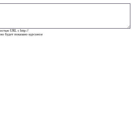
остью URL с http://
оно будет показано
курсивом