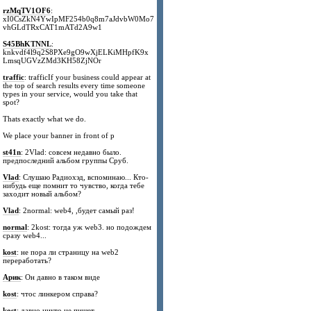
rzMqTV1OF6
:
xI0CsZkN4YwIpMF254b0q8m7aJdvbW0Mo7
vhGLdTRxCAT1mATd2A9w1
S45BhKTNNL
:
knkvdf4l9q2S8PXe9gO9wXjELKiMHpfK9x
LmsqUGVzZMd3KH58ZjNOr
traffic
: trafficIf your business could appear at
the top of search results every time someone
types in your service, would you take that
spot?
Thats exactly what we do.
We place your banner in front of p
st41n
: 2Vlad: совсем недавно было.
предпоследний альбом группы Сруб.
Vlad
: Слушаю Радиохэд, вспоминаю... Кто-
нибудь еще помнит то чувство, когда тебе
заходит новый альбом?
Vlad
: 2normal: web4, ,будет самый раз!
normal
: 2kost: тогда уж web3. но подождем
сразу web4...
kost
: не пора ли страницу на web2
переработать?
Арик
: Он давно в таком виде
kost
: чтос линкером справа?
kost
: давно никто не пишет