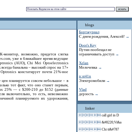
blogs
Бортжурнал
С днем рождения, Алексей!
→
Door's Key
Путин пообещал не
-монитор, возможно, придется слегка
ограничивать доступ
→
es.com, уже в ближайшее время ведущие
ronics (AUO), Chi Mei Optoelectronics
Xelan
 всегда банальна – высокий спрос на 17»
Мелочевка
→
 Optronics констатирует почти 21%-ное
n:st41n
е цен планируется совсем небольшое – в
Электромобили
→
олько тот факт, что оно станет первым,
лых 25% — с $200-210 до $152 (данные
Vlad
еля включительно, то есть, невозможно
дерзость
→
ричиной планируемого их удорожания,
linker
 
call girl in D
 
&#8220;Vi&a
 
Chi ti&#787