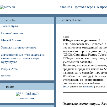
главная
фотогалерея
о про
comment news
articles
Лава и Вулкан
Великобритания
hard
ЖК-дисплеи подорожают?
Милый Милан
Тем пользователям, которые 
Записки путешественника
пересмотреть отведенный на по
тайваньские производители 17-
альтернативные пути выхода из
(CMO), Chunghwa Picture Tubes 
финансового кризиса в мире
TFT-дисплеи и, как следствие,
бурундуков
уменьшение запасов).
Впрочем, это вовсе не означает
Индия. Агра
среднем в пределах каких-то $
начиная аж с сентября прошло
все статьи→
WitsView Technology). А кром
утверждать со стопроцентной
сохранится и в дальнейшем.
photo
st41n
| источник:
fcenter.ru
| 24/02/05,
фотогалерея→
Оставьте комментарии. Воз