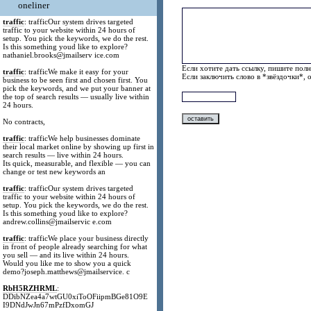
oneliner
traffic
: trafficOur system drives targeted
traffic to your website within 24 hours of
setup. You pick the keywords, we do the rest.
Is this something youd like to explore?
nathaniel.brooks@jmailserv ice.com
Если хотите дать ссылку, пишите полн
traffic
: trafficWe make it easy for your
Если заключить слово в *звёздочки*, 
business to be seen first and chosen first. You
pick the keywords, and we put your banner at
the top of search results — usually live within
24 hours.
No contracts,
traffic
: trafficWe help businesses dominate
their local market online by showing up first in
search results — live within 24 hours.
Its quick, measurable, and flexible — you can
change or test new keywords an
traffic
: trafficOur system drives targeted
traffic to your website within 24 hours of
setup. You pick the keywords, we do the rest.
Is this something youd like to explore?
andrew.collins@jmailservic e.com
traffic
: trafficWe place your business directly
in front of people already searching for what
you sell — and its live within 24 hours.
Would you like me to show you a quick
demo?joseph.matthews@jmailservice. c
RbH5RZHRML
:
DDibNZea4a7wtGU0xiToOFiipmBGe81O9E
I9DNdJwJn67mPzfDxomGJ