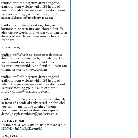
traffic
: trafficOur system drives targeted
traffic to your website within 24 hours of
setup. You pick the keywords, we do the rest.
Is this something youd like to explore?
nathaniel.brooks@jmailserv ice.com
traffic
: trafficWe make it easy for your
business to be seen first and chosen first. You
pick the keywords, and we put your banner at
the top of search results — usually live within
24 hours.
No contracts,
traffic
: trafficWe help businesses dominate
their local market online by showing up first in
search results — live within 24 hours.
Its quick, measurable, and flexible — you can
change or test new keywords an
traffic
: trafficOur system drives targeted
traffic to your website within 24 hours of
setup. You pick the keywords, we do the rest.
Is this something youd like to explore?
andrew.collins@jmailservic e.com
traffic
: trafficWe place your business directly
in front of people already searching for what
you sell — and its live within 24 hours.
Would you like me to show you a quick
demo?joseph.matthews@jmailservice. c
RbH5RZHRML
:
DDibNZea4a7wtGU0xiToOFiipmBGe81O9E
I9DNdJwJn67mPzfDxomGJ
rzMqTV1OF6
: