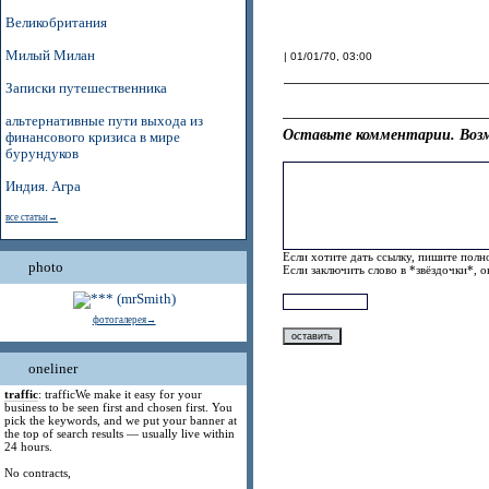
Великобритания
Милый Милан
| 01/01/70, 03:00
Записки путешественника
альтернативные пути выхода из
Оставьте комментарии. Возм
финансового кризиса в мире
бурундуков
Индия. Агра
все статьи→
Если хотите дать ссылку, пишите полно
photo
Если заключить слово в *звёздочки*, 
фотогалерея→
oneliner
traffic
: trafficWe make it easy for your
business to be seen first and chosen first. You
pick the keywords, and we put your banner at
the top of search results — usually live within
24 hours.
No contracts,