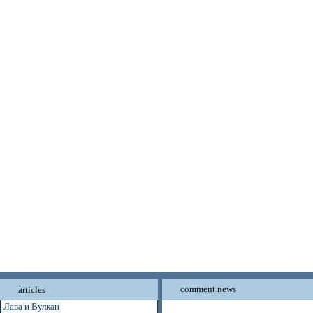
comment news
articles
Лава и Вулкан