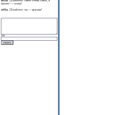
st41n
: 2Zombrero: снято очень слабо, а
проект — супер!
st41n
: 2Zombrero: ты — красава!
200