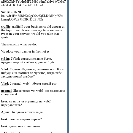
xI0CsZkN4YwIpMF254b0q8m7aJdvbW0Mo7
vhGLdTRxCAT1mATd2A9w1
S45BhKTNNL
:
knkvdf4l9q2S8PXe9gO9wXjELKiMHpfK9x
LmsqUGVzZMd3KH58ZjNOr
traffic
: trafficIf your business could appear at
the top of search results every time someone
types in your service, would you take that
spot?
Thats exactly what we do.
We place your banner in front of p
st41n
: 2Vlad: совсем недавно было.
предпоследний альбом группы Сруб.
Vlad
: Слушаю Радиохэд, вспоминаю... Кто-
нибудь еще помнит то чувство, когда тебе
заходит новый альбом?
Vlad
: 2normal: web4, ,будет самый раз!
normal
: 2kost: тогда уж web3. но подождем
сразу web4...
kost
: не пора ли страницу на web2
переработать?
Арик
: Он давно в таком виде
kost
: чтос линкером справа?
kost
: давно никто не пишет