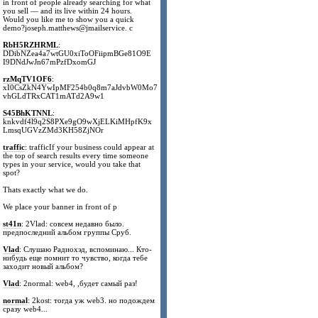
in front of people already searching for what
you sell — and its live within 24 hours.
Would you like me to show you a quick
demo?joseph.matthews@jmailservice. c
RbH5RZHRML
:
DDibNZea4a7wtGU0xiToOFiipmBGe81O9E
I9DNdJwJn67mPzfDxomGJ
rzMqTV1OF6
:
xI0CsZkN4YwIpMF254b0q8m7aJdvbW0Mo7
vhGLdTRxCAT1mATd2A9w1
S45BhKTNNL
:
knkvdf4l9q2S8PXe9gO9wXjELKiMHpfK9x
LmsqUGVzZMd3KH58ZjNOr
traffic
: trafficIf your business could appear at
the top of search results every time someone
types in your service, would you take that
spot?
Thats exactly what we do.
We place your banner in front of p
st41n
: 2Vlad: совсем недавно было.
предпоследний альбом группы Сруб.
Vlad
: Слушаю Радиохэд, вспоминаю... Кто-
нибудь еще помнит то чувство, когда тебе
заходит новый альбом?
Vlad
: 2normal: web4, ,будет самый раз!
normal
: 2kost: тогда уж web3. но подождем
сразу web4...