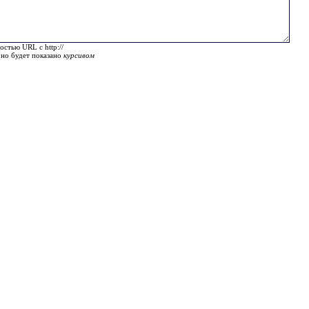
остью URL с http://
оно будет показано
курсивом