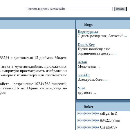
blogs
Бортжурнал
С днем рождения, Алексей!
→
Door's Key
Путин пообещал не
ограничивать доступ
→
FP591
с диагональю 15 дюймов. Модель
Xelan
 звука в мультимедийных приложениях.
Мелочевка
→
ть напрямую просматривать изображения
окамеры к компьютеру или считывателю
n:st41n
Электромобили
→
ройств – разрешение 1024х768 пикселей,
 отклика 16 мс. Одним словом, судя по
Vlad
ров.
дерзость
→
linker
 
call girl in D
 
&#8220;Vi&a
 
Chi ti&#787