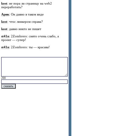
kost
: не пора ли страницу на web2
переработать?
Арик
: Он давно в таком виде
kost
: чтос линкером справа?
kost
: давно никто не пишет
st41n
: 2Zombrero: снято очень слабо, а
проект — супер!
st41n
: 2Zombrero: ты — красава!
200