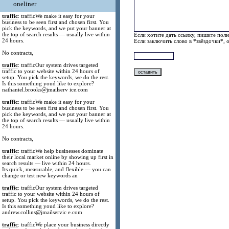
oneliner
traffic
: trafficWe make it easy for your
business to be seen first and chosen first. You
pick the keywords, and we put your banner at
the top of search results — usually live within
Если хотите дать ссылку, пишите полн
24 hours.
Если заключить слово в *звёздочки*, 
No contracts,
traffic
: trafficOur system drives targeted
traffic to your website within 24 hours of
setup. You pick the keywords, we do the rest.
Is this something youd like to explore?
nathaniel.brooks@jmailserv ice.com
traffic
: trafficWe make it easy for your
business to be seen first and chosen first. You
pick the keywords, and we put your banner at
the top of search results — usually live within
24 hours.
No contracts,
traffic
: trafficWe help businesses dominate
their local market online by showing up first in
search results — live within 24 hours.
Its quick, measurable, and flexible — you can
change or test new keywords an
traffic
: trafficOur system drives targeted
traffic to your website within 24 hours of
setup. You pick the keywords, we do the rest.
Is this something youd like to explore?
andrew.collins@jmailservic e.com
traffic
: trafficWe place your business directly