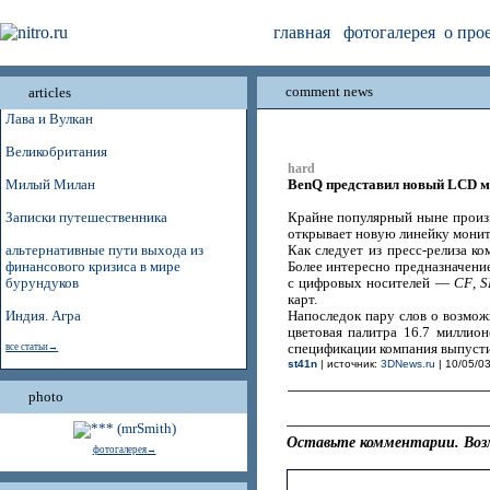
главная
фотогалерея
о про
comment news
articles
Лава и Вулкан
Великобритания
hard
BenQ представил новый LCD м
Милый Милан
Записки путешественника
Крайне популярный ныне прои
открывает новую линейку мони
альтернативные пути выхода из
Как следует из пресс-релиза к
финансового кризиса в мире
Более интересно предназначени
бурундуков
с цифровых носителей —
CF
,
S
карт.
Индия. Агра
Напоследок пару слов о возможн
цветовая палитра 16.7 миллион
все статьи→
спецификации компания выпусти
st41n
| источник:
3DNews.ru
| 10/05/03
photo
Оставьте комментарии. Воз
фотогалерея→