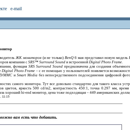
екте
e-mail
онитор
зводитель
ЖК мониторов
(и не только)
BenQ
6 мая представил новую модель
торов компании с
SRS™ Surround Sound
и встроенной
Digital Photo Frame
.
омпании, функция
SRS Surround Sound
предназначена для создания объемного
е
Digital Photo Frame
– с ее помощью у пользователей появляется возможнос
D/MMC
и
Smart Media
без непосредственного подсоединения цифровой фот
остях самого монитора. Тут все довольно стандартно для такого класса уст
ов цветов, яркость 500 cd/m2, контрастность 450:1, точка 0.297 мм, время
ла хороший hi-end монитор, цена тоже подходящая – 449 американских долла
, 11:15
можно вам есть что добавить.