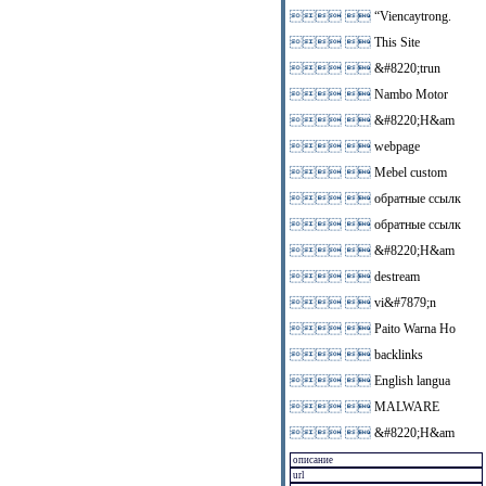
 
“Viencaytrong.
 
This Site
 
&#8220;trun
 
Nambo Motor
 
&#8220;H&am
 
webpage
 
Mebel custom
 
обратные ссылк
 
обратные ссылк
 
&#8220;H&am
 
destream
 
vi&#7879;n
 
Paito Warna Ho
 
backlinks
 
English langua
 
MALWARE
 
&#8220;H&am