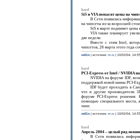
hard
SiS и VIA повысят цены на чип
В Сети появилась информац
на чипсеты из-за возросшей стои
SiS в марте поднимет цены 
VIA также планирует увел
две недели.
Вместе с этим Intel, кото
чипсетов, 28 марта этого года с
st41n
| источник:
nt.ru
| 10/02/04, 14:5
hard
PCI-Express от Intel / NVIDIA н
NVIDIA на форуме IDF, воз
поддержкой новой шины PCI-Exp
IDF будет проходить в Сан
что и другие производители 3
форуме PCI-Express решения. 
помощью специального моста, 
чипе.
st41n
| источник:
nt.ru
| 10/02/04, 14:5
hard
Апрель 2004 – целый ряд новин
В Сети появилась информа