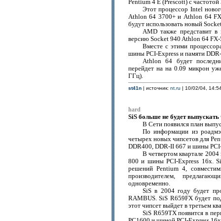
Pentium 4 E (Prescott) с частотой
Этот процессор Intel ново
Athlon 64 3700+ и Athlon 64 FX
будут использовать новый Socket
AMD также представит в 
версию Socket 940 Athlon 64 FX-
Вместе с этими процессор
шины PCI-Express и памяти DDR-I
Athlon 64 будет послед
перейдет на на 0.09 микрон уже
ГГц).
st41n
| источник:
nt.ru
| 10/02/04, 14:5
hard
SiS больше не будет выпускать
В Сети появился план выпус
По информации из роадмэп
четырех новых чипсетов для Pent
DDR400, DDR-II 667 и шины PCI-E
В четвертом квартале 2004 
800 и шины PCI-Express 16x. 
решений Pentium 4, совмести
производителем, предлагаю
одновременно.
SiS в 2004 году будет пр
RAMBUS. SiS R659FX будет по
этот чипсет выйдет в третьем кв
SiS R659TX появится в пе
PC1600 и шиной PCI-Express 16x