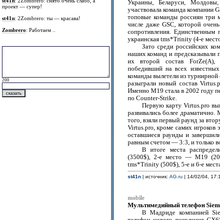
st41n
: 2Zombrero: снято очень слабо, а
Украины, Беларуси, Молдовы,
проект — супер!
участвовала команда компании G
топовые команды россиян три м
st41n
: 2Zombrero: ты — красава!
числе даже GSC, которой очень
Zombrero
: Работаем ..
сопротивления. Единственным 
украинская tms*Trinity (4-е место
Зато среди российских ком
наших команд и предсказывали п
их второй состав ForZe(А), 
победивший на всех известных
команды вылетели из турнирной с
200
разыграли новый состав Virtus.
Именно М19 стала в 2002 году п
по Counter-Strike.
Первую карту Virtus.pro вы
развивались более драматично. 
того, взяли первый раунд за вто
Virtus.pro, кроме самих игроков
оставшиеся раунды и завершили
равным счетом — 3:3, и только в
В итоге места распредел
(3500$), 2-e место — M19 (20
tms*Trinity (500$), 5-е и 6-е ме
st41n
| источник:
AG.ru
| 14/02/04, 17:
mobile
Мультимедийный телефон Siem
В Мадриде компанией Si