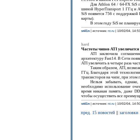
Для Athlon 64 / 64-FX SiS
шиной HyperTransport 1 ГГц и A
SiS появится 756 с поддержкой 
карты).
В этом году SiS не планиру
st41n
| источник:
nt.ru
| 10/02/04, 14:5
hard
Частоты чипов ATI увеличатся 
ATI заключила соглашени
архитектуру Fast14. В Сети появ
ATI увеличить в четыре раза час
Таким образом, ATI, возмо
ГГц. Благодаря этой технологи
транзисторов на чипе, при этом
Нельзя забывать, однак
необходимо использование оче
время никакая память, даже DD
чтобы осуществить все преимуще
st41n
| источник:
nt.ru
| 10/02/04, 14:5
пред. 15 новостей
||
заголовки