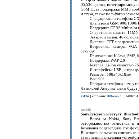
телефон нового поколения CX6
65,536 цветов, интегрированную
GSM. Есть поддержка MMS сооб
и звука, также полифонические м
Спецификации телефона CX
Диапазоны GSM 900/1800/
Поддержка GPRS Multislot 
Оперативная память: 11Мб
Звуковой вызов: 40-голосн
Дисплей: TFT с разрешение
Встроенная камера: VGA 
секунду
Приложения: K-Java, SMS,
Поддержка WAP 2.0
Батарея: Li-Ion емкостью 
Интерфейсы: USB, инфракр
Размеры: 108х46х18мм
Вес: 90г
Продажи телефона начнутся
Латинской Америке, цены будут у
st41n
| источник:
3DNews.ru
| 14/02/04
mobile
SonyEricsson советует: Bluetoo
Вслед за Nokia, Sony Er
осторожностью отнестись к и
Компания подтвердила тот факт,
Bluetooth, возможно считать кон
авторизации владельца устройства