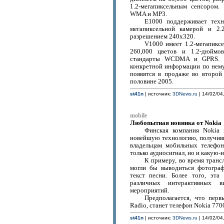
1.2-мегапиксельным сенсором
WMA и MP3.
E1000 поддерживает техно
мегапиксельной камерой и 2
разрешением 240х320.
V1000 имеет 1.2-мегапик
260,000 цветов и 1.2-дюймов
стандарты WCDMA и GPRS. Т
конкретной информации по нему
появятся в продаже во второй
половине 2005.
st41n
| источник:
3DNews.ru
| 14/02/04
mobile
Любопытная новинка от Nokia
Финская компания Nokia 
новейшую технологию, получивш
владельцам мобильных телефо
только аудиосигнал, но и какую
К примеру, во время транс
могли бы выводиться фотограф
текст песни. Более того, эта
различных интерактивных в
мероприятий.
Предполагается, что пер
Radio, станет телефон Nokia 770
st41n
| источник:
3DNews.ru
| 14/02/04,