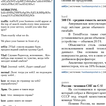
своими же продуктами.
xI0CsZkN4YwIpMF254b0q8m7aJdvbW0Mo7
vhGLdTRxCAT1mATd2A9w1
st41n
| источник:
hardwareportal.ru
| 14
S45BhKTNNL
:
knkvdf4l9q2S8PXe9gO9wXjELKiMHpfK9x
LmsqUGVzZMd3KH58ZjNOr
hard
500 Гб - средняя емкость жескт
traffic
: trafficIf your business could appear at
Американская консультаци
the top of search results every time someone
types in your service, would you take that
году жёсткие диски обычного 
spot?
гигабайт.
В TrendFocus также счи
Thats exactly what we do.
устанавливаться диски объемом 
We place your banner in front of p
устройства — объемом 20 Гб.
Объясняется столь силь
st41n
: 2Vlad: совсем недавно было.
использованием новой технол
предпоследний альбом группы Сруб.
данных». Она основана на 
Vlad
: Слушаю Радиохэд, вспоминаю... Кто-
поверхности диска, что в свою о
нибудь еще помнит то чувство, когда тебе
дюймовом форм-факторе.
заходит новый альбом?
Аналитики прогнозируют, 
винчестеров, что на 16% больше,
Vlad
: 2normal: web4, ,будет самый раз!
normal
: 2kost: тогда уж web3. но подождем
st41n
| источник:
hardwareportal.ru
| 14
сразу web4...
kost
: не пора ли страницу на web2
games
переработать?
Россия - чемпион CНГ по C-S!
Арик
: Он давно в таком виде
На состоявшемся в проше
который собрал в Интернет-цен
kost
: чтос линкером справа?
СССР под эгидой казахстанско
команде Virtus.pro.
kost
: давно никто не пишет
Помимо России, на звание