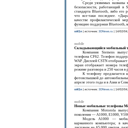
Среди уязвимых названы м
безопасности, работающий в S
стандарта Bluetooth, либо его 
что все-таки последнее. «Ды
качестве профилактической ме
функцию поддержки Bluetooth, к
st41n
| источник:
3DNews.ru
| 14/02/04
mobile
Складывающийся мобильный те
Компания Siemens выпус
телефона CF62. Телефон подде
WAP. Дисплей CSTN отображает 6
экран отображает номера телеф
режиме разговора и 250 часов в 
К телефону предлагается 
фотовспышкой до автомобильных
апреле этого года и в Азии и Сев
st41n
| источник:
3DNews.ru
| 14/02/04
mobile
Новые мобильные телефоны Mo
Компания Motorola выпу
поколения — A1000, E1000, V100
Модель A1000 — мобиль
карманного компьютера; в ка
дисплеем на 65,000 цветов, ра