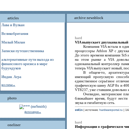
archive newsblock
articles
Лава и Вулкан
Великобритания
hard
VIA выпускает двухканальный ч
Милый Милан
Компания VIA встала в оди
Записки путешественника
процессоры Athlon XP с двух
До этого времени компании SiS 
альтернативные пути выхода из
на этом рынке а VIA довольс
финансового кризиса в мире
одноканальный контроллер памят
бурундуков
теперь VIA выпускает новый, по
В общем-то, архитектура
Индия. Агра
имеющий пропускную спосо
единственное серьёзное отличи
все статьи→
графическую шину AGP 8x и 40
VT8237, уже ставшим довольно и
Очевидно, материнские пла
photo
ближайшее время, будут нести
звука и гигабитную сеть.
st41n
| источник:
hardwareportal.ru
| 14
фотогалерея→
hard
oneliner
Информация о графическом чип