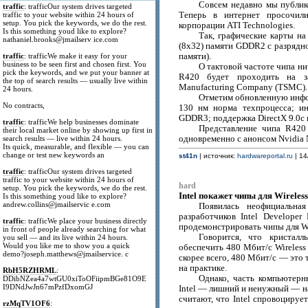
Совсем недавно мы публик
traffic
: trafficOur system drives targeted
traffic to your website within 24 hours of
Теперь в интернет просочил
setup. You pick the keywords, we do the rest.
корпорации ATI Technologies.
Is this something youd like to explore?
Так, графические карты н
nathaniel.brooks@jmailserv ice.com
(8х32) памяти GDDR2 с разрядн
traffic
: trafficWe make it easy for your
памяти).
business to be seen first and chosen first. You
О тактовой частоте чипа ни
pick the keywords, and we put your banner at
R420 будет проходить на за
the top of search results — usually live within
Manufacturing Company (TSMC).
24 hours.
Отметим обновленную инфо
No contracts,
130 нм норма техпроцесса; и
GDDR3; поддержка DirectX 9.0c и
traffic
: trafficWe help businesses dominate
Представление чипа R420 
their local market online by showing up first in
search results — live within 24 hours.
одновременно с анонсом Nvidia
Its quick, measurable, and flexible — you can
change or test new keywords an
st41n
| источник:
hardwareportal.ru
| 14
traffic
: trafficOur system drives targeted
traffic to your website within 24 hours of
hard
setup. You pick the keywords, we do the rest.
Intel покажет чипы для Wireles
Is this something youd like to explore?
andrew.collins@jmailservic e.com
Появилась неофициальна
разработчиков Intel Developer
traffic
: trafficWe place your business directly
продемонстрировать чипы для Wi
in front of people already searching for what
Говорится, что кристал
you sell — and its live within 24 hours.
Would you like me to show you a quick
обеспечить 480 Mбит/с Wireless
demo?joseph.matthews@jmailservice. c
скорее всего, 480 Мбит/с — это 
на практике.
RbH5RZHRML
:
Однако, часть компьютерн
DDibNZea4a7wtGU0xiToOFiipmBGe81O9E
I9DNdJwJn67mPzfDxomGJ
Intel — лишний и ненужный — н
считают, что Intel спровоциру
rzMqTV1OF6
: