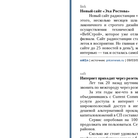
link
Новый сайт «Эха Ростова»
Новый сайт радиостанции «
этого, несколько месяцев шл
лаконичного и строгого дизай
осуществления технической
«ВебСтрой», которое уже отли
филиала. Сайт радиостанции ста
легок в восприятии. Но главная
сайте до 25 новостей в день!),
интервью — так и осталась самой
st41n
| источник:
pricenews.ru
| 09/03/0
soft
Интернет приходит через розет
Лет так 20 назад шутник
звонить по межгороду через розе
За эти годы кое-что в м
объединившись с Current Commu
услуги доступа в интернет ч
широкополосный доступ в инт
дешевой альтернативой прокл
капиталовложений в СП составил
Сервис опробован на 100
продолжать им пользоваться. Се
районов.
Сколько же стоит удовольс