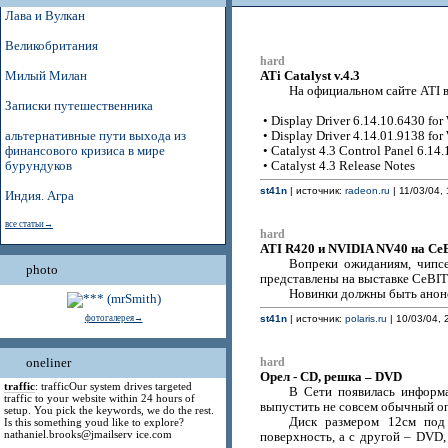
Лава и Вулкан
Великобритания
hard
ATi Catalyst v.4.3
Милый Милан
На официальном сайте ATI в
Записки путешественника
• Display Driver 6.14.10.6430 fo
альтернативные пути выхода из
• Display Driver 4.14.01.9138 f
финансового кризиса в мире
• Catalyst 4.3 Control Panel 6.14
бурундуков
• Catalyst 4.3 Release Notes
st41n
| источник:
radeon.ru
| 11/03/04, 
Индия. Агра
все статьи→
hard
ATI R420 и NVIDIA NV40 на CeB
Вопреки ожиданиям, чипс
photo
представлены на выставке CeBIT 
Новинки должны быть анонс
фотогалерея→
st41n
| источник:
polaris.ru
| 10/03/04, 
oneliner
hard
Орел - CD, решка – DVD
traffic
: trafficOur system drives targeted
В Сети появилась информа
traffic to your website within 24 hours of
выпустить не совсем обычный оп
setup. You pick the keywords, we do the rest.
Диск размером 12см под
Is this something youd like to explore?
nathaniel.brooks@jmailserv ice.com
поверхность, а с другой – DVD,