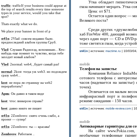
Утка обладает гипнотичес
traffic
: trafficIf your business could appear at
глаза начинают мерцать. Утка сов
the top of search results every time someone
Цена: от $71.
types in your service, would you take that
Остается один вопрос — мо
spot?
Великого поста?
Thats exactly what we do.
Среди других «дружелюбны
We place your banner in front of p
хаб FireWire 400, дающий возмо
st41n
: 2Vlad: совсем недавно было.
через один порт — CD и DVD-ре
предпоследний альбом группы Сруб.
тоже светятся глаза, когда устр
Vlad
: Слушаю Радиохэд, вспоминаю... Кто-
st41n
| источник:
mactime.ru
| 10/03/04
нибудь еще помнит то чувство, когда тебе
заходит новый альбом?
Vlad
: 2normal: web4, ,будет самый раз!
mobile
Телефон на запястье
normal
: 2kost: тогда уж web3. но подождем
Компания Reliance IndiaMo
сразу web4...
сотового телефона с интересн
часов (надевается на запястье
kost
: не пора ли страницу на web2
переработать?
точек).
Отличается он малым весом
Арик
: Он давно в таком виде
инфракрасный порт и полифон
режиме ожидания – 150 часов.
kost
: чтос линкером справа?
kost
: давно никто не пишет
st41n
| источник:
mobile-review.com
| 10
st41n
: 2Zombrero: снято очень слабо, а
проект — супер!
mobile
Антикварные гарнитуры для со
st41n
: 2Zombrero: ты — красава!
На сайте www.Pokia.com,
Zombrero
: Работаем ..
необычные телефонные гарнит