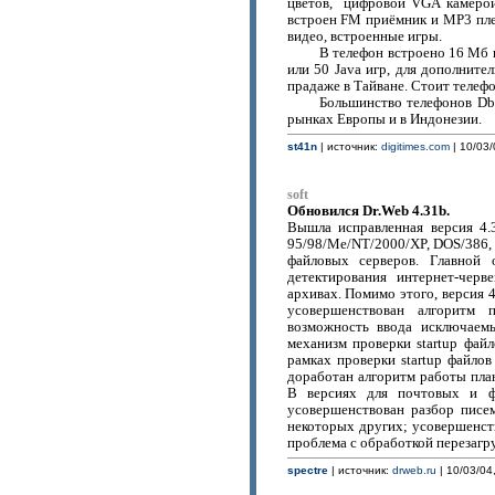
цветов, цифровой VGA камерой 
встроен FM приёмник и MP3 пле
видео, встроенные игры.
В телефон встроено 16 Мб п
или 50 Java игр, для дополните
прадаже в Тайване. Стоит телеф
Большинство телефонов Dbt
рынках Европы и в Индонезии.
st41n
| источник:
digitimes.com
| 10/03/
soft
Обновился Dr.Web 4.31b.
Вышла исправленная версия 4
95/98/Me/NT/2000/XP, DOS/386, 
файловых серверов. Главной 
детектирования интернет-чер
архивах. Помимо этого, версия 
усовершенствован алгоритм
возможность ввода исключаем
механизм проверки startup фай
рамках проверки startup файлов
доработан алгоритм работы пла
В версиях для почтовых и ф
усовершенствован разбор писе
некоторых других; усовершенств
проблема с обработкой перезагру
spectre
| источник:
drweb.ru
| 10/03/04