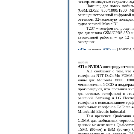
четвертом квартале текущего год
Наконец, два новых мобиль
(GSM/EDGE 850/1800/1900 МГ
оснащен встроенной цифровой 
оттенков, 32-голосную полифо
аудио записей Music DJ.
T237 – телефон попроще: п
два диапазона GSM/GPRS 850 и 
автономной работы – до 12 ч
ожидания.
st41n
| источник:
iXBT.com
| 10/03/04, 
mobile
ATI и NVIDIA интегрируют чип
ATI сообщает о том, что 
телефонах NTT DoCoMo FOMA F90
чипы для Motorola V600. F90
мегапиксельной CCD и поддерж
прогнозируют, что поставки чип
для сотовых телефонов) в это
решений. Samsung и LG Electr
телефоны с использованием граф
мобильных телефонов GoForce 40
Mitsubishi Electric Industrial.
Тем временем Qualcomm 
CDMA для мобильных терминал
данный момент чипы Qualcomm 
TSMC (90-нм) и IBM (90-нм). 