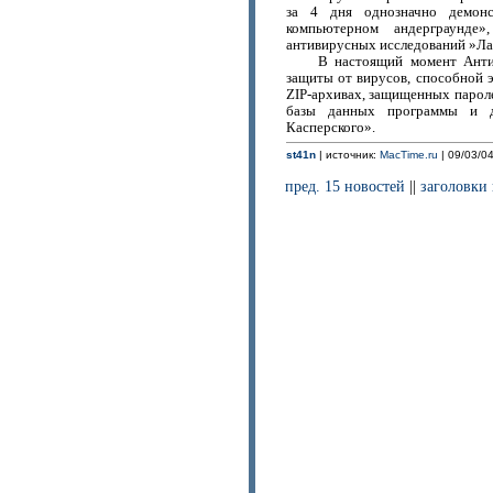
за 4 дня однозначно демон
компьютерном андерграунде
антивирусных исследований »Ла
В настоящий момент Анти
защиты от вирусов, способной 
ZIP-архивах, защищенных пароле
базы данных программы и д
Касперского».
st41n
| источник:
MacTime.ru
| 09/03/04
пред. 15 новостей
||
заголовки