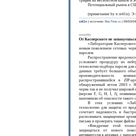
трафик на мегабитном канале и $
Потенциальный рынок в США
(примечание by n:st41n): Э-
st41n
| источник:
MacTime.ru
| 09/03/04
security
От Касперского не запакуешьс
»Лаборатория Касперского
новым поколением сетевых чер
паролем.
Распространение вредонос
усложняет процедуру их нейт
технологии подбора пароля для 
данных требует большого объе
производительность ком
распространявшейся в ZIP-а
обнаруженный летом 2003 г. 
червь так и не получил широкой 
(версии F, G, H, I, J), появи
напомнили об опасности такого 
В этих условиях »Лабо
технологию для защиты от вред
сочетает надежность и быстро
распознавать защищенные архивы
письма и проверять такие файлы 
»Внедрение этой технол
защищаться от нового поко
антивирусов в архивах с паролем