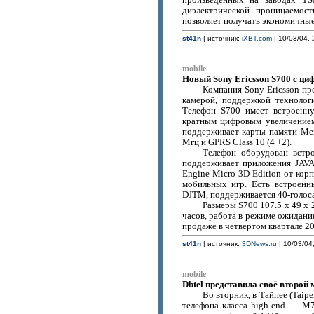
произведенных на заводах TS
диэлектрической проницаемост
позволяет получать экономичные
st41n
| источник:
iXBT.com
| 10/03/04, 
mobile
Новый Sony Ericsson S700 с ци
Компания Sony Ericsson п
камерой, поддержкой технолог
Телефон S700 имеет встроенн
кратным цифровым увеличением
поддерживает карты памяти Me
Мгц и GPRS Class 10 (4 +2).
Телефон оборудован встр
поддерживает приложения JAVA
Engine Micro 3D Edition от кор
мобильных игр. Есть встроенн
DJTM, поддерживается 40-голос
Размеры S700 107.5 x 49 x 
часов, работа в режиме ожидания
продаже в четвертом квартале 20
st41n
| источник:
3DNews.ru
| 10/03/04
mobile
Dbtel представила своё второй
Во вторник, в Тайпее (Taip
телефона класса high-end — M