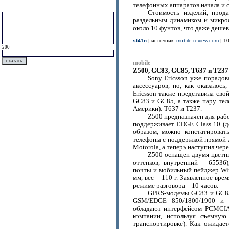
телефонных аппаратов начала и 
Стоимость изделий, прод
раздельным динамиком и микро
около 10 фунтов, что даже деше
st41n
| источник:
mobile-review.com
| 10
200
mobile
Z500, GC83, GC85, T637 и T237
Sony Ericsson уже порадов
аксессуаров, но, как оказалось
Ericsson также представила св
GC83 и GC85, а также пару те
Америки): T637 и T237.
Z500 предназначен для ра
поддерживает EDGE Class 10 (до 
образом, можно констатировать
телефоны с поддержкой прямой д
Motorola, а теперь наступил чере
Z500 оснащен двумя цветн
оттенков, внутренний – 65536
почты и мобильный пейджер Wire
мм, вес – 110 г. Заявленное вр
режиме разговора – 10 часов.
GPRS-модемы GC83 и GC85
GSM/EDGE 850/1800/1900 и 9
обладают интерфейсом PCMCIA 
компании, используя съемную
транспортировке). Как ожидае