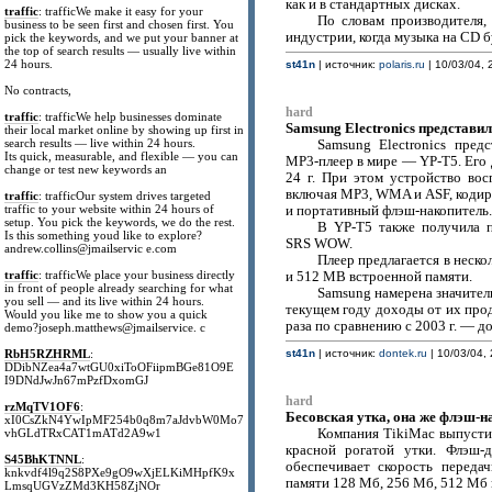
как и в стандартных дисках.
traffic
: trafficWe make it easy for your
По словам производителя,
business to be seen first and chosen first. You
индустрии, когда музыка на CD 
pick the keywords, and we put your banner at
the top of search results — usually live within
24 hours.
st41n
| источник:
polaris.ru
| 10/03/04, 
No contracts,
hard
traffic
: trafficWe help businesses dominate
Samsung Electronics представ
their local market online by showing up first in
search results — live within 24 hours.
Samsung Electronics пред
Its quick, measurable, and flexible — you can
MP3-плеер в мире — YP-T5. Его д
change or test new keywords an
24 г. При этом устройство во
включая MP3, WMA и ASF, кодиру
traffic
: trafficOur system drives targeted
traffic to your website within 24 hours of
и портативный флэш-накопитель.
setup. You pick the keywords, we do the rest.
В YP-T5 также получила п
Is this something youd like to explore?
SRS WOW.
andrew.collins@jmailservic e.com
Плеер предлагается в неск
traffic
: trafficWe place your business directly
и 512 MB встроенной памяти.
in front of people already searching for what
Samsung намерена значител
you sell — and its live within 24 hours.
текущем году доходы от их прод
Would you like me to show you a quick
раза по сравнению с 2003 г. — до
demo?joseph.matthews@jmailservice. c
RbH5RZHRML
:
st41n
| источник:
dontek.ru
| 10/03/04, 
DDibNZea4a7wtGU0xiToOFiipmBGe81O9E
I9DNdJwJn67mPzfDxomGJ
hard
rzMqTV1OF6
:
Бесовская утка, она же флэш-н
xI0CsZkN4YwIpMF254b0q8m7aJdvbW0Mo7
vhGLdTRxCAT1mATd2A9w1
Компания TikiMac выпусти
красной рогатой утки. Флэш-
S45BhKTNNL
:
обеспечивает скорость перед
knkvdf4l9q2S8PXe9gO9wXjELKiMHpfK9x
памяти 128 Мб, 256 Мб, 512 Мб 
LmsqUGVzZMd3KH58ZjNOr