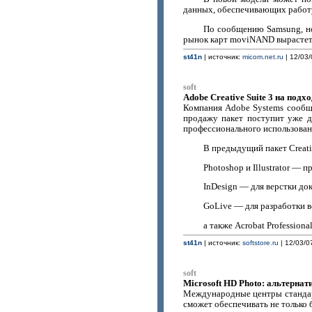
данных, обеспечивающих работу
По сообщению Samsung, но
рынок карт moviNAND вырастет 
st41n
| источник:
micom.net.ru
| 12/03/
soft
Adobe Creative Suite 3 на подхо
Компания Adobe Systems сообщил
продажу пакет поступит уже до
профессионального использован
В предыдущий пакет Creati
Photoshop и Illustrator —
InDesign — для верстки до
GoLive — для разработки в
а также Acrobat Prоfession
st41n
| источник:
softstore.ru
| 12/03/0
soft
Microsoft HD Photo: альтернат
Международные центры стандарт
сможет обеспечивать не только 