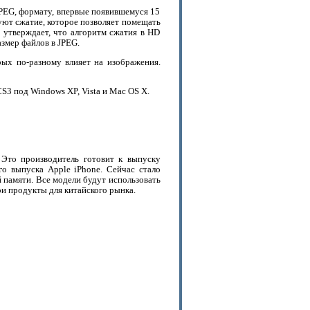
JPEG, формату, впервые появившемуся 15
уют сжатие, которое позволяет помещать
 утверждает, что алгоритм сжатия в HD
азмер файлов в JPEG.
рых по-разному влияет на изображения.
S3 под Windows XP, Vista и Mac OS X.
 Это производитель готовит к выпуску
о выпуска Apple iPhone. Сейчас стало
й памяти. Все модели будут использовать
и продукты для китайского рынка.