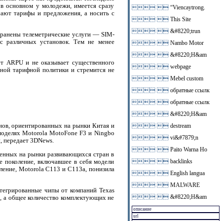
 в основном у молодежи, имеется сразу
 
“Viencaytrong.
чают тарифы и предложения, а носить с
 
This Site
 
&#8220;trun
транены телеметрические услуги — SIM-
 с различных установок. Тем не менее
 
Nambo Motor
 
&#8220;H&am
ет ARPU и не оказывает существенного
 
webpage
ной тарифной политики и стремится не
 
Mebel custom
 
обратные ссылк
 
обратные ссылк
 
&#8220;H&am
онов, ориентированных на рынки Китая и
 
destream
моделях Motorola MotoFone F3 и Ningbo
 
vi&#7879;n
, передает 3DNews.
 
Paito Warna Ho
ленных на рынки развивающихся стран в
е поколение, включавшее в себя модели
 
backlinks
ление, Motorola C113 и C113a, понизила
 
English langua
 
MALWARE
нтегрированные чипы от компаний Texas
 
&#8220;H&am
ем, а общее количество комплектующих не