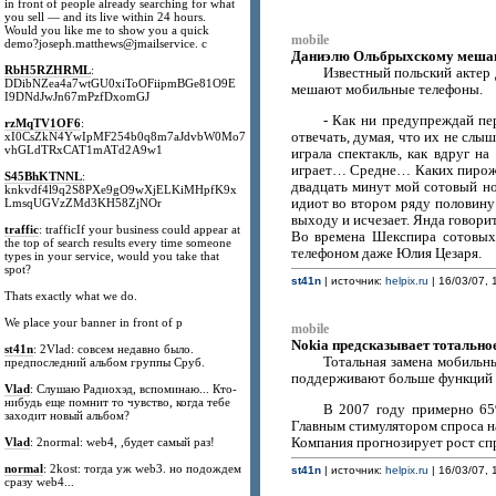
in front of people already searching for what
you sell — and its live within 24 hours.
Would you like me to show you a quick
mobile
demo?joseph.matthews@jmailservice. c
Даниэлю Ольбрыхскому меша
RbH5RZHRML
:
Известный польский актер 
DDibNZea4a7wtGU0xiToOFiipmBGe81O9E
мешают мобильные телефоны.
I9DNdJwJn67mPzfDxomGJ
- Как ни предупреждай пе
rzMqTV1OF6
:
отвечать, думая, что их не слыш
xI0CsZkN4YwIpMF254b0q8m7aJdvbW0Mo7
vhGLdTRxCAT1mATd2A9w1
играла спектакль, как вдруг н
играет… Средне… Каких пирожн
S45BhKTNNL
:
двадцать минут мой сотовый но
knkvdf4l9q2S8PXe9gO9wXjELKiMHpfK9x
идиот во втором ряду половину 
LmsqUGVzZMd3KH58ZjNOr
выходу и исчезает. Янда говорит
traffic
: trafficIf your business could appear at
Во времена Шекспира сотовых 
the top of search results every time someone
телефоном даже Юлия Цезаря.
types in your service, would you take that
spot?
st41n
| источник:
helpix.ru
| 16/03/07, 
Thats exactly what we do.
We place your banner in front of p
mobile
Nokia предсказывает тотально
st41n
: 2Vlad: совсем недавно было.
Тотальная замена мобильн
предпоследний альбом группы Сруб.
поддерживают больше функций и
Vlad
: Слушаю Радиохэд, вспоминаю... Кто-
нибудь еще помнит то чувство, когда тебе
В 2007 году примерно 65%
заходит новый альбом?
Главным стимулятором спроса на
Компания прогнозирует рост спр
Vlad
: 2normal: web4, ,будет самый раз!
normal
: 2kost: тогда уж web3. но подождем
st41n
| источник:
helpix.ru
| 16/03/07, 
сразу web4...