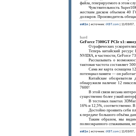
файла, генерируемого в этом сл
Чувствительность Super10
жестким диском объемом 40 Г
долларов. Производитель обещае
st41n
| источник:
iXBT.com
| 11/03/07, 
hard
GeForce 7300GT PCIe x1: иногд
О графических ускорителях
Теперь китайский ресурс 
NVIDIA, в частности, GeForce 7
Рассказывать о возможно
тактовая частота составляет 50
Сама же карта оснащена 12
потенциал памяти — он работает
Китайские обозреватели 
обнаружили наличие 12 пиксел
7600!
В этой связи весьма интер
существенно более узкий интерф
В тестовых пакетах 3DMark
16% и 12,5%, соответственно. В
Достойно проявить себя пло
к передаче большого объёма да
Таким образом, мы видим
полноэкранного сглаживания, н
st41n
| источник:
iXBT.com
| 11/03/07, 