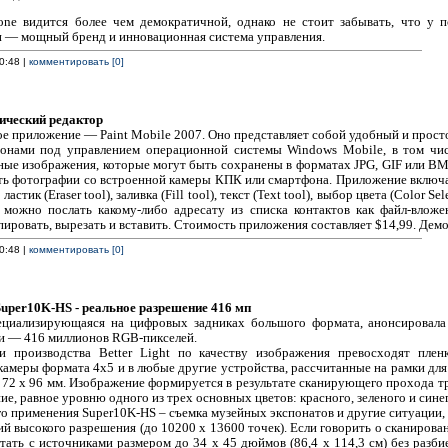
ne видится более чем демократичной, однако не стоит забывать, что у п
 — мощный бренд и инновационная система управления.
0:48 |
комментировать [0]
фический редактор
е приложение — Paint Mobile 2007. Оно представляет собой удобный и прост
нами под управлением операционной системы Windows Mobile, в том числе
ные изображения, которые могут быть сохранены в форматах JPG, GIF или BMP
ть фотографии со встроенной камеры КПК или смартфона. Приложение включа
, ластик (Eraser tool), заливка (Fill tool), текст (Text tool), выбор цвета (Color
е можно послать какому-либо адресату из списка контактов как файл-влож
пировать, вырезать и вставить. Стоимость приложения составляет $14,99. Демо
0:48 |
комментировать [0]
Super10K-HS - реальное разрешение 416 мп
пециализирующаяся на цифровых задниках большого формата, анонсировала
и — 416 миллионов RGB-пикселей.
ки производства Better Light по качеству изображения превосходят пл
камеры формата 4x5 и в любые другие устройства, рассчитанные на рамки дл
 72 x 96 мм. Изображение формируется в результате сканирующего прохода т
е, равное уровню одного из трех основных цветов: красного, зеленого и синег
о применения Super10K-HS – съемка музейных экспонатов и другие ситуации,
 высокого разрешения (до 10200 x 13600 точек). Если говорить о сканирова
тать с источниками размером до 34 x 45 дюймов (86,4 х 114,3 см) без разби