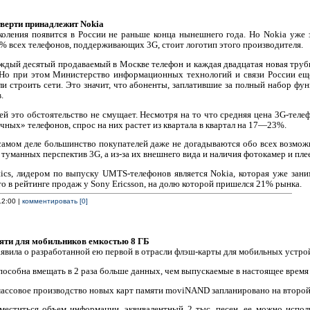
етверти принадлежит Nokia
коления появится в России не раньше конца нынешнего года. Но Nokia уже 
% всех телефонов, поддерживающих 3G, стоит логотип этого производителя.
аждый десятый продаваемый в Москве телефон и каждая двадцатая новая тру
. Но при этом Министерство информационных технологий и связи России еще
ли строить сети. Это значит, что абоненты, заплатившие за полный набор фу
.
ей это обстоятельство не смущает. Несмотря на то что средняя цена 3G-телеф
ных» телефонов, спрос на них растет из квартала в квартал на 17—23%.
самом деле большин­ство покупателей даже не догадываются обо всех возмож
 туманных перспектив 3G, а из-за их внешнего вида и наличия фотокамер и пле
cs, лидером по выпуску UMTS-телефонов является Nokia, которая уже зан
то в рейтинге продаж у Sony Ericsson, на долю которой пришелся 21% рынка.
12:00 |
комментировать [0]
яти для мобильников емкостью 8 ГБ
аявила о разработанной ею первой в отрасли флэш-карты для мобильных устро
собна вмещать в 2 раза больше данных, чем выпускаемые в настоящее время 
ассовое производство новых карт памяти moviNAND запланировано на второй 
еститься объем информации, эквивалентный 2 тыс. песен, ее можно испол