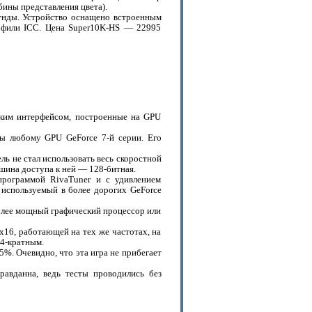
бины представления цвета).
кунды. Устройство оснащено встроенным
офили ICC. Цена Super10K-HS — 22995
таким интерфейсом, построенные на GPU
ны любому GPU GeForce 7-й серии. Его
ь не стал использовать весь скоростной
шина доступа к ней — 128-битная.
программой RivaTuner и с удивлением
 используемый в более дорогих GeForce
более мощный графический процессор или
x16, работающей на тех же частотах, на
 4-кратным.
5%. Очевидно, что эта игра не прибегает
равданна, ведь тесты проводились без