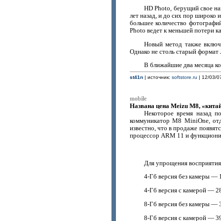
HD Photo, берущий свое на
лет назад, и до сих пор широко
большее количество фотографий
Photo ведет к меньшей потери ка
Новый метод также включа
Однако не столь старый формат 
В ближайшие два месяца ко
st41n
| источник:
softstore.ru
| 12/03/0
mobile
Названа цена Meizu M8, «кита
Некоторое время назад п
коммуникатор M8 MiniOne, отд
известно, что в продаже появят
процессор ARM 11 и функционир
Для упрощения восприятия 
4-Гб версия без камеры — 
4-Гб версия с камерой — 28
8-Гб версия без камеры — 
8-Гб версия с камерой — 39