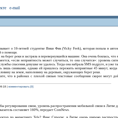
екте
e-mail
зывает о 16-летней студентке Вики Фик (Vicky Feek), которая попала в авт
й о помощи.
на берег реки и застряла в перевернувшейся машине. Она очень боялась, что м
еется, «если неприятность может случиться, то она случится»: уровень сигн
службы спасения девушке не удалось. Тогда она набрала SMS подруге, и уже та
ь лишь синяками, однако ей пришлось пережить неприятные 45 минут, когда
оловину на земле, наполовину на деревьях, окружающих берег реки.
те, что в районах с плохой связью текстовые сообщения скорее могут до
09:18 |
комментировать [0]
ы регулирования связи, уровень распространения мобильной связи в Литве д
оказатель составляет 160%, передает ComNews.
ктор по маркетингу Tele2 Янис Спрогис, в Литве очень широко распростр