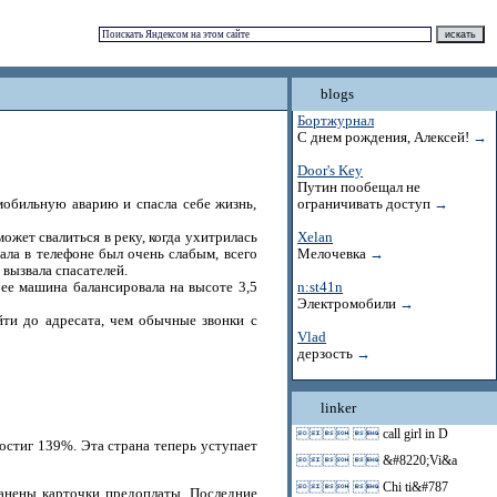
blogs
Бортжурнал
С днем рождения, Алексей!
→
Door's Key
Путин пообещал не
омобильную аварию и спасла себе жизнь,
ограничивать доступ
→
ожет свалиться в реку, когда ухитрилась
Xelan
ала в телефоне был очень слабым, всего
Мелочевка
→
 вызвала спасателей.
 ее машина балансировала на высоте 3,5
n:st41n
Электромобили
→
йти до адресата, чем обычные звонки с
Vlad
дерзость
→
linker
 
call girl in D
остиг 139%. Эта страна теперь уступает
 
&#8220;Vi&a
 
Chi ti&#787
анены карточки предоплаты. Последние