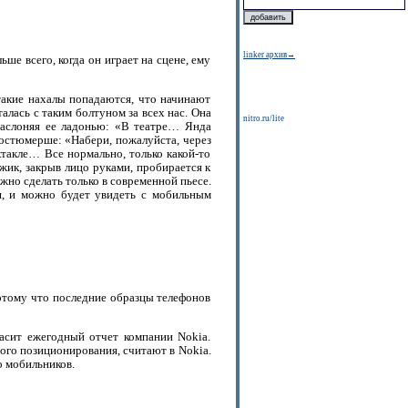
linker архив→
ше всего, когда он играет на сцене, ему
такие нахалы попадаются, что начинают
алась с таким болтуном за всех нас. Она
nitro.ru/lite
 заслоняя ее ладонью: «В театре… Янда
остюмерше: «Набери, пожалуйста, через
ктакле… Все нормально, только какой-то
жик, закрыв лицо руками, пробирается к
жно сделать только в современной пьесе.
ся, и можно будет увидеть с мобильным
отому что последние образцы телефонов
асит ежегодный отчет компании Nokia.
ого позиционирования, считают в Nokia.
о мобильников.