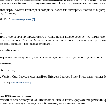
 системы глобального позиционирования. При этом размеры карты памяти н
вая карта памяти приведет к созданию более миниатюрных мобильных устрой
до $4 млрд.
07, 13:10 |
комментировать [0]
де
а о своих планах представить в конце марта новую версию программного пак
 конца весны. Creative Suite включает все основные графические програм
ия дизайнерами и веб-разработчиками.
ve Suite вошли:
 программы для создания графических растровых и векторных изображений соот
кументов,
еб-страниц,
al, Version Cue, браузер медиафайлов Bridge и браузер Stock Photos для поиска
7, 13:09 |
комментировать [0]
ива JPEG не за горами
изации вскоре получат от Microsoft данные о новом формате графических ф
более качественную передачу изображения, но и лучшее сжатие.