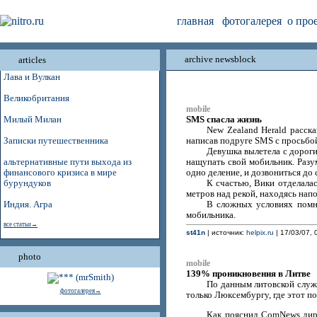
главная
фотогалерея
о про
archive newsblock
articles
Лава и Вулкан
Великобритания
mobile
SMS спасла жизнь
Милый Милан
New Zealand Herald расска
Записки путешественника
написав подруге SMS с просьбо
Девушка вылетела с дороги 
альтернативные пути выхода из
нащупать свой мобильник. Разум
финансового кризиса в мире
одно деление, и дозвониться до 
бурундуков
К счастью, Вики отделалас
метров над рекой, находясь нап
Индия. Агра
В сложных условиях помни
мобильника.
все статьи→
st41n
| источник:
helpix.ru
| 17/03/07, 
photo
mobile
139% проникновения в Литве
По данным литовской служб
фотогалерея→
только Люксембургу, где этот п
Как пояснил ComNews дире