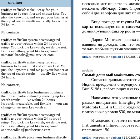
oneliner
несколько лет операторы актив
несколько SIM-карт. Янис Спро
traffic
: trafficWe make it easy for your
собой два телефона для них при
business to be seen first and chosen first. You
pick the keywords, and we put your banner at
the top of search results — usually live within
Вице-президент группы Bi
24 hours.
карты используются в система
доминирующий фактор роста — э
No contracts,
Дарюс Монтвила рассказа
traffic
: trafficOur system drives targeted
traffic to your website within 24 hours of
влияния на доходы. Так что т
setup. You pick the keywords, we do the rest.
только любыми путями увеличить
Is this something youd like to explore?
nathaniel.brooks@jmailserv ice.com
st41n
| источник:
helpix.ru
| 16/03/07, 
traffic
: trafficWe make it easy for your
business to be seen first and chosen first. You
pick the keywords, and we put your banner at
mobile
the top of search results — usually live within
Самый дешевый мобильник сто
24 hours.
Согласно данным агентства
Индии, преодолела очередную 
No contracts,
Bird S198+, работающих в сетя
traffic
: trafficWe help businesses dominate
their local market online by showing up first in
Напомним, что указанные 
search results — live within 24 hours.
рамках инициативы Emerging Ma
Its quick, measurable, and flexible — you can
Motorola C114 и C115 обходило
change or test new keywords an
планку ниже уровня $30, во мн
traffic
: trafficOur system drives targeted
traffic to your website within 24 hours of
В моделях третьего покол
setup. You pick the keywords, we do the rest.
Instruments и Infineon, соотве
Is this something youd like to explore?
превышает 150.
andrew.collins@jmailservic e.com
traffic
: trafficWe place your business directly
st41n
| источник:
helpix.ru
| 16/03/07, 