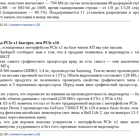
учае, поистине впечатляет — 794 Мб (в случае использования 48-разрядной глу
K-HS – от ISO 64 до 1000, время сканирования строки – от 1/8 до 1/120 се
б (опционально — 80 Гб). Поддерживается 11 установок разрешения и пр
т начать поставки в конце месяца.
11:41 |
комментировать [0]
а PCIe x1 быстрее, чем PCIe x16
, оснащенных интерфейсом PCIe x1 на базе чипов ATI мы уже писали.
Hardspell сообщает нам о том, что в продаже появились и видеокарты с 
300GT.
стях самого графического процессора вряд ли есть смысл — они аналогич
0 МГц.
8 Мб памяти GDDR3, 1,4 нс, производства Samsung. Тем не менее производител
 на весьма скромной частоте в 1 ГГц. Объём видеопамяти составляет 128 Мб, 
данного продукта не поленились проверить свойства графического чипа 
ьных и 5 вершинных процессоров. Перед нами явно графический процессор,
есно узнать, что перевесит во влиянии на производительность видеокарты — 
ейс обмена данными с системой (250 Мб/с против 4 Гб/с у PCIe x16).
 03 и 05 новичок отстал от более традиционной версии с интерфейсом PCIe 
 игре Doom 3 преимущество GeForce 7300GT PCIe x16 и вовсе было более, чем
д фантазии китайских инженеров смог лишь в Half Life 2, где он выиграл 12-1
нных через внешнюю шину.
, что для игроков покупка ускорителя с интерфейсом PCIe x1 явно неоп
еминуемо ухудшившего и без того скромные показатели видеокарты.
11:38 |
комментировать [0]