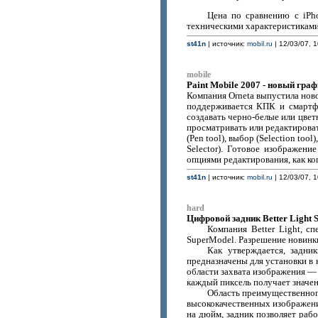
Цена по сравнению с iPho
техническими характеристиками
st41n
| источник:
mobil.ru
| 12/03/07, 1
mobile
Paint Mobile 2007 - новый гра
Компания Orneta выпустила ново
поддерживается КПК и смартфо
создавать черно-белые или цвет
просматривать или редактирова
(Pen tool), выбор (Selection tool)
Selector). Готовое изображени
опциями редактирования, как ко
st41n
| источник:
mobil.ru
| 12/03/07, 1
hard
Цифровой задник Better Light 
Компания Better Light, с
SuperModel. Разрешение новинк
Как утверждается, задни
предназначены для установки в 
области захвата изображения —
каждый пиксель получает значени
Область преимущественног
высококачественных изображений
на дюйм, задник позволяет рабо