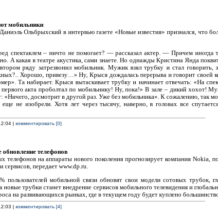
ют мобильники
Даниэль Ольбрыхский в интервью газете «Новые известия» признался, что боль
ред спектаклем – ничто не помогает? — рассказал актер. — Причем иногда 
но. А какая в театре акустика, сами знаете. Но однажды Кристина Янда поквит
а втором ряду затрезвонил мобильник. Мужик взял трубку и стал говорить,
ых?.. Хорошо, привезу…» Ну, Крыся дождалась перерыва и говорит своей к
мер». Та набирает. Крыся вытаскивает трубку и начинает отвечать: «На спе
первого акта проболтал по мобильнику! Ну, пока!» В зале – дикий хохот! Му
: «Ничего, досмотрит в другой раз. Уже без мобильника». К сожалению, так мо
еще не изобрели. Хотя лет через тысячу, наверно, в головах все спутает
12:04 |
комментировать [0]
е обновление телефонов
ых телефонов на аппараты нового поколения прогнозирует компания Nokia, п
 сервисов, передает www.dp.ru.
 пользователей мобильной связи обновят свои модели сотовых трубок, гл
 новые трубки станет внедрение сервисов мобильного телевидения и глобальн
оса на развивающихся рынках, где в текущем году будет куплено большинств
12:03 |
комментировать [4]