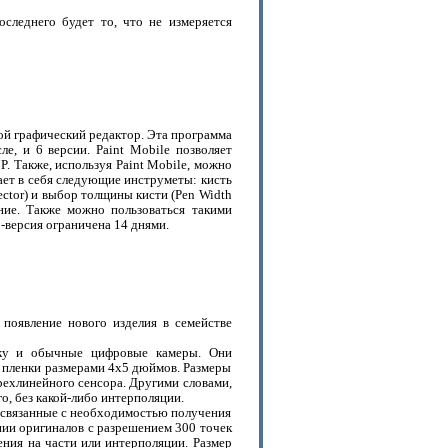
оследнего будет то, что не измеряется
ой графический редактор. Эта программа
, и 6 версии. Paint Mobile позволяет
. Также, используя Paint Mobile, можно
ет в себя следующие инструметы: кисть
 Selector) и выбор толщины кисти (Pen Width
ение. Также можно пользоваться такими
-версия ограничена 14 днями.
 появление нового изделия в семействе
енку и обычные цифровые камеры. Они
я пленки размерами 4x5 дюймов. Размеры
рехлинейного сенсора. Другими словами,
о, без какой-либо интерполяции.
 связанные с необходимостью получения
нии оригиналов с разрешением 300 точек
ения на части или интерполяции. Размер