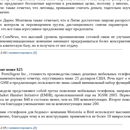
но предлагают бесплатные карточки в рекламных целях, поэтому у многих,
гис также отметил, что литовцы, привыкшие считать деньги, тщательно изу
вычно.
te Дарюс Монтвила также отмечает, что в Литве достаточно широко распрос
х контроля за перемещением грузов, дистанционного снятия параметров
то все-таки агрессивное предложение карт предоплаты.
л ComNews, что высокий уровень проникновения сотовой связи не улучша
елекоммуникационные компании начинают придерживаться более консерватив
 клиентскую базу, но и получать от нее отдачу.
12:06 |
комментировать [0]
ит менее $25
 Portelligent Inc., стоимость производства самых дешевых мобильных телеф
знаменательную отметку, опустившись ниже 25 долларов США. Речь идет о 
х GSM и предлагающих пользователю лишь самый минимальный набор функций
модели представляют собой третье поколение мобильных телефонов, направ
rket Handset Initiative (EMHI), провозглашенной еще на 3GSM 2005. Перво
сь не дороже $40 и состояло менее, чем из 300 комплектующих. Второе поко
огом благодаря уменьшению числа комплектующих ниже 200.
ения «телефонов для бедных» компании Motorola и Bird используют высоки
тственно, благодаря чему в их конструкциях применяется не более 10 микросх
12:05 |
комментировать [0]