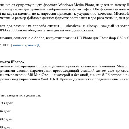
звание от существующего формата Windows Media Photo, нацелен на замену 
 используемому для хранения изображений и фотографий. Оба формата использ
 на карты памяти, но компрессия приводит к ухудшению качества. Microsoft
чества, а размер файлов в данном формате составляет в два раза меньше, чем р
ет два различных способа сжатия — «lossless» и «lossy», каждый из кото
JPEG 2000 также обладает этими двумя методами сжатия.
мпания, совместно с Adobe, выпустит плагины HD Photo для Photoshop CS2 и C
7, 13:08 |
комментировать [1]
йского iPhone»
оявилась информация об амбициозном проекте китайской компании Meizu.
ельными своими параметрами превосходящий ставший хитом еще до своег
ся четыре версии M8 MiniOne — с камерой и без оной, с 4 или 8 Гб встроенно
овать под управлением WinCE 6.0. Производитель уже определил цены на сво
переведем их в доллары:
193 долл.
4 долл.
307 долл.
8 долл.