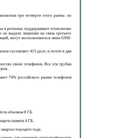
захватила три четверти этого рынка: по
бка в регионах поддерживает технологию
 не выдало лицензии на связь третьего
нкций, могут воспользоваться лишь GSM-
онов составляет 415 долл. и почти в два
ностях своих телефонов. Все эти трубки
еров.
имает 74% российского рынка телефонов
йств объемом 8 ГБ.
карты памяти 4 ГБ.
квартал текущего года.
ьзовать для хранения картографических