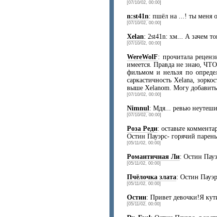
[07/10/02, 00:00]
n:st41n
: пшёл на ...! ты меня
[07/10/02, 00:00]
Xelan
: 2st41n: хм... А зачем 
[07/10/02, 00:00]
WereWolF
: прочитала реценз
имеется. Правда не знаю, ЧТО
фильмом и нельзя по определ
саркастичность Xelana, зоркос
выше Xelanom. Могу добавить 
[07/10/02, 00:00]
Nimnul
: Мдя... ревью неутеш
[07/10/02, 00:00]
Роза Реди
: оставьте коммента
Остин Пауэрс- горячий парень,
[05/11/02, 00:00]
Романтичная Ли
: Остин Пау
[05/11/02, 00:00]
Пчёлочка злата
: Остин Пауэр
[05/11/02, 00:00]
Остин
: Привет девочки!Я ку
[05/11/02, 00:00]