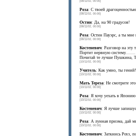
[08/11/02, 00:00]
Роза
: С твоей драгоценностью
[08/11/02, 00:00]
Остин
: Да, на 90 градусов!
[08/11/02, 00:00]
Роза
: Остин Пауэрс, а ты мне 
[08/11/02, 00:00]
Костеневич
: Разговор на эту 
Портит нервную систему........
Почитай те лучше Пушкина, Ту
[10/11/02, 00:00]
Учитель
: Как умно, ты гений
[10/11/02, 00:00]
Мать Тереза
: Не смотрите это
[10/11/02, 00:00]
Роза
: Я хочу уехать в Японию
[10/11/02, 00:00]
Костеневич
: Я лучше запишус
[10/11/02, 00:00]
Роза
: А лунная призма, дай м
[10/11/02, 00:00]
Костеневич
: Заткнись Роуз, 