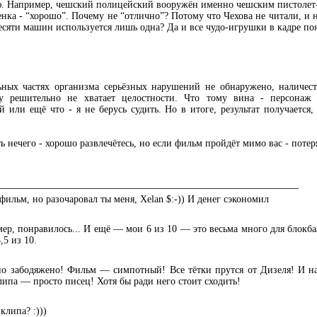
ю. Например, чешский полицейский вооружён именно чешским пистолет
нка - “хорошо”. Почему не “отлично”? Потому что Чехова не читали, и не
есяти машин используется лишь одна? Да и все чудо-игрушки в кадре по
ьных частях организма серьёзных нарушений не обнаружено, наличест
у решительно не хватает целостности. Что тому вина - персонаж
й или ещё что - я не берусь судить. Но в итоге, результат получается
ь нечего - хорошо развлечётесь, но если фильм пройдёт мимо вас - потер
т фильм, но разочаровал ты меня, Xelan $:-)) И денег сэкономил
мер, понравилось... И ещё — мои 6 из 10 — это весьма много для блокба
,5 из 10.
ьно забодяжено! Фильм — симпотный! Все тётки прутся от Дизеля! И на
липа — просто писец! Хотя бы ради него стоит сходить!
 клипа? :)))