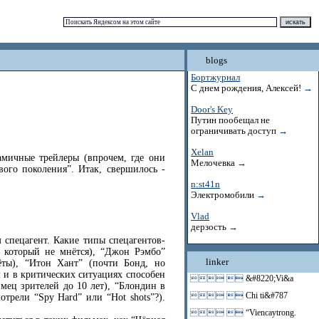
blogs
Бортжурнал
С днем рождения, Алексей!
→
Door's Key
Путин пообещал не
ограничивать доступ
→
Xelan
мичные трейлеры (впрочем, где они
Мелочевка
→
ого поколения”. Итак, свершилось -
n:st41n
Электромобили
→
Vlad
дерзость
→
 спецагент. Какие типы спецагентов-
, который не мнётся), “Джон Рэмбо”
linker
ёты), “Итон Хант” (почти Бонд, но
 и в критических ситуациях способен
 
&#8220;Vi&a
мец зрителей до 10 лет), “Блондин в
 
Chi ti&#787
отрели “Spy Hard” или “Hot shots”?).
 
“Viencaytrong.