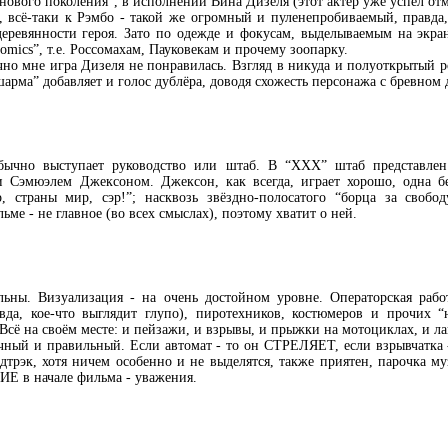
нового поколения”, в исполнении Вина Дизеля (этот актёр уже успел отм
 всё-таки к Рэмбо - такой же огромный и пуленепробиваемый, правда
 деревянности героя. Зато по одежде и фокусам, выделываемым на экр
mics”, т.е. Россомахам, Пауковекам и прочему зоопарку.
чно мне игра Дизеля не понравилась. Взгляд в никуда и полуоткрытый р
арма” добавляет и голос дублёра, доводя схожесть персонажа с бревном
бычно выступает руководство или штаб. В “ХХХ” штаб представлен
 Сэмюэлем Джексоном. Джексон, как всегда, играет хорошо, одна бе
р, страны мир, сэр!”; насквозь звёздно-полосатого “борца за сво
ьме - не главное (во всех смыслах), поэтому хватит о ней.
льны. Визуализация - на очень достойном уровне. Операторская рабо
вда, кое-что выглядит глупо), пиротехников, костюмеров и прочих 
Всё на своём месте: и пейзажи, и взрывы, и прыжки на мотоциклах, и 
очный и правильный. Если автомат - то он СТРЕЛЯЕТ, если взрывчатк
дтрэк, хотя ничем особенно и не выделятся, также приятен, парочка м
 начале фильма - уважения.