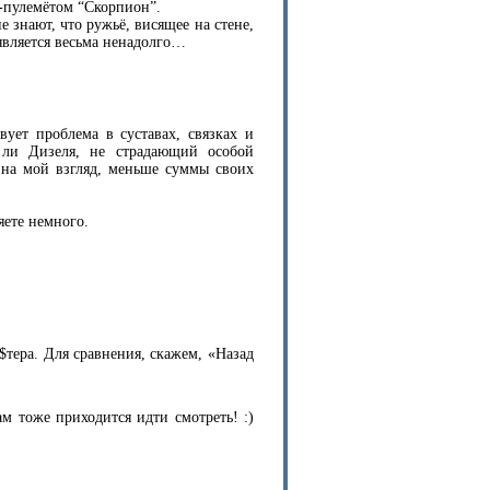
-пулемётом “Скорпион”.
 знают, что ружьё, висящее на стене,
является весьма ненадолго…
вует проблема в суставах, связках и
 ли Дизеля, не страдающий особой
, на мой взгляд, меньше суммы своих
яете немного.
$тера. Для сравнения, скажем, «Назад
м тоже приходится идти смотреть! :)