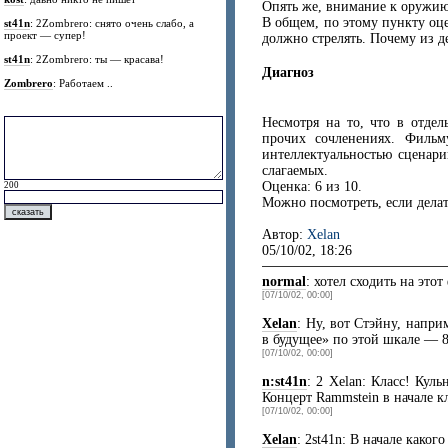
Опять же, внимание к оружи
В общем, по этому пункту оце
st41n
: 2Zombrero: снято очень слабо, а
проект — супер!
должно стрелять. Почему из д
st41n
: 2Zombrero: ты — красава!
Диагноз
Zombrero
: Работаем ..
Несмотря на то, что в отдел
прочих сочленениях. Фильм
интеллектуальностью сценари
слагаемых.
Оценка: 6 из 10.
200
Можно посмотреть, если делат
Автор:
Xelan
05/10/02, 18:26
normal
: хотел сходить на это
[07/10/02, 00:00]
Xelan
: Ну, вот Стэйну, напри
в будущее» по этой шкале — 8
[07/10/02, 00:00]
n:st41n
: 2 Xelan: Класс! Кул
Концерт Rammstein в начале к
[07/10/02, 00:00]
Xelan
: 2st41n: В начале какого