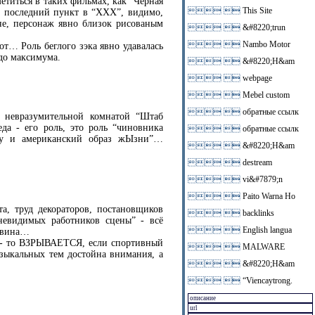
етиться в таких фильмах, как “Чёрная
 
This Site
, последний пункт в “ХХХ”, видимо,
ане, персонаж явно близок рисованым
 
&#8220;trun
 
Nambo Motor
от… Роль беглого зэка явно удавалась
 до максимума.
 
&#8220;H&am
 
webpage
 
Mebel custom
 
обратные ссылк
 невразумительной комнатой “Штаб
да - его роль, это роль “чиновника
 
обратные ссылк
боду и американский образ жЫзни”…
 
&#8220;H&am
 
destream
 
vi&#7879;n
 
Paito Warna Ho
та, труд декораторов, постановщиков
 
backlinks
“невидимых работников сцены” - всё
 
English langua
лавина…
а - то ВЗРЫВАЕТСЯ, если спортивный
 
MALWARE
узыкальных тем достойна внимания, а
 
&#8220;H&am
 
“Viencaytrong.