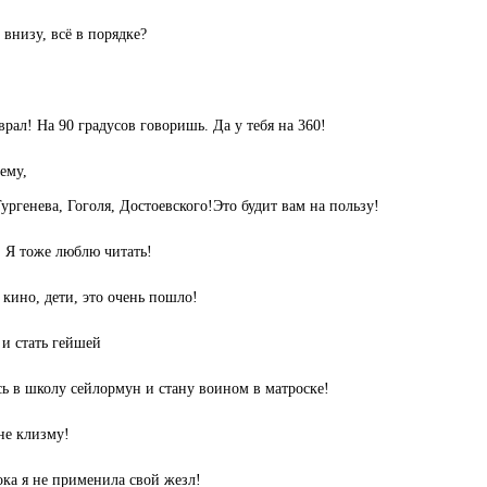
 внизу, всё в порядке?
врал! На 90 градусов говоришь. Да у тебя на 360!
тему,
ргенева, Гоголя, Достоевского!Это будит вам на пользу!
! Я тоже люблю читать!
 кино, дети, это очень пошло!
 и стать гейшей
ь в школу сейлормун и стану воином в матроске!
не клизму!
пока я не применила свой жезл!