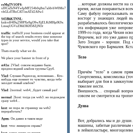
…которые должны нести на себ
rzMqTV1OF6
:
xI0CsZkN4YwIpMF254b0q8m7aJdvbW0Mo7
время, желая понравиться все
vhGLdTRxCAT1mATd2A9w1
Саму фабулу пересказывать н
восторг у знающих людей в
S45BhKTNNL
:
knkvdf4l9q2S8PXe9gO9wXjELKiMHpfK9x
разрабатывалось биологическ
LmsqUGVzZMd3KH58ZjNOr
эта информация уже непровер
1999-го года, когда Чехия ос
traffic
: trafficIf your business could appear at
the top of search results every time someone
Впрочем, всё это уже давно п
types in your service, would you take that
Зато Злодеи - хороши. Под 
spot?
Чуковского про Бармалея. Кст
Thats exactly what we do.
Тело
We place your banner in front of p
st41n
: 2Vlad: совсем недавно было.
предпоследний альбом группы Сруб.
Причём “тело” в самом прям
Vlad
: Слушаю Радиохэд, вспоминаю... Кто-
Спортсменка, комсомолка (то
нибудь еще помнит то чувство, когда тебе
выбирает для боя в замкнутом
заходит новый альбом?
тяжелее нести.
Vlad
: 2normal: web4, ,будет самый раз!
Внешность… спорный вопрос.
совсем не смотрится на тропи
normal
: 2kost: тогда уж web3. но подождем
сразу web4...
Душа
kost
: не пора ли страницу на web2
переработать?
Арик
: Он давно в таком виде
Вот, добрались мы и до души
машины, забитые различным о
kost
: чтос линкером справа?
в лейкопластыре, многоцелево
kost
: давно никто не пишет