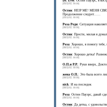
Dr. Evel
: Остин Пауэрс, я кос
[05/11/02, 00:00]
Остин
: HEIP ME! МЕНЯ СВЯЗ
Продолжение следует.......
[05/11/02, 00:00]
Роза Реди
: Ситуация наколяе
[08/11/02, 00:00]
Остин
: Прости, милая я думал
[08/11/02, 00:00]
Роза
: Хорошо, я помогу тебе,
[08/11/02, 00:00]
Остин
: Хорошо детка! Развеж
[08/11/02, 00:00]
О.П.и Р.Р.
: Руки вверх, Докто
[08/11/02, 00:00]
жена О.П.
: Это была всего л
[08/11/02, 00:00]
nick
: И на последок
[08/11/02, 00:00]
Роза
: Остин Пауэрс, давай сде
[08/11/02, 00:00]
Остин
: Да детка, с удовольст