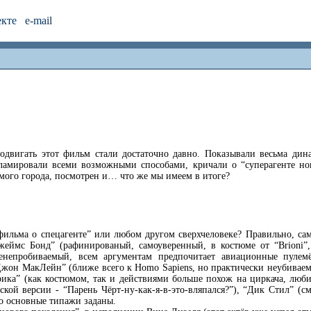
екте
e-mail
вигать этот фильм стали достаточно давно. Показывали весьма дина
ламировали всеми возможными способами, кричали о “суперагенте нов
ого города, посмотрен и… что же мы имеем в итоге?
фильма о спецагенте” или любом другом сверхчеловеке? Правильно, сам
жеймс Бонд” (рафинированый, самоуверенный, в костюме от “Brioni”
ленепробиваемый, всем аргументам предпочитает авиационные пулем
Джон МакЛейн” (ближе всего к Homo Sapiens, но практически неубиваем
рика” (как костюмом, так и действиями больше похож на циркача, люби
кой версии - “Парень Чёрт-ну-как-я-в-это-вляпался?”), “Дик Стил” (см
о основные типажи заданы.