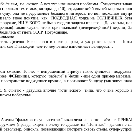
е фильм, т.е. сюжет. А вот тут начинаются проблемы. Существует така
м (включая тех самых, которые до 10), страдают всё большей маразматичн
е буду, она не представляет большого интереса, но вот несколько внут
ызвало такое понятие, как “ПОДВОДНАЯ лодка на СОЛНЕЧНЫХ батаре
ое оружие, НИ У КОГО не было средств защиты от него… Да что там, не 
енная): ходят слухи, что в оригинальной (непереведённой) версии, Зл
вободилась от гнёта СССР. Потрясающе.
ривычно.
стать Дизелю. Больше его в полтора раза, а уж рожи корчат… Похо
ати, сам Главзлодей чем-то неуловимо напоминает Бандераса…
ом смысле. Точнее - непременный атрибут таких фильмов, подружка 
чнее, ФСБшница, которую “забыли” в Чехии - ещё один пример маразма с
 пространстве подходящее оружие, в противовес Зандеру (так зовут глав
 Я считаю - девушка вполне “готического” типа, что очень хорошо в
ческом побережье.
. А душа “фильмов о суперагентах” заключена известно в чём - в ПРИБ
ружием (правда, акцент почему-то сделали на “Понтиак” - далеко не с
й револьвер, бинокль, позволяющий смотреть сквозь стены, супер-устро