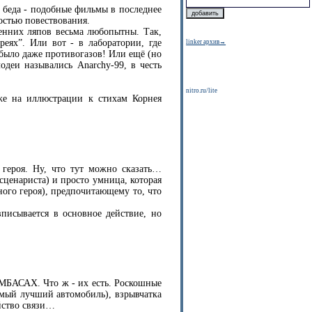
я беда - подобные фильмы в последнее
остью повествования.
ренних ляпов весьма любопытны. Так,
ях”. Или вот - в лаборатории, где
linker архив→
было даже противогазов! Или ещё (но
одеи назывались Anarchy-99, в честь
nitro.ru/lite
же на иллюстрации к стихам Корнея
героя. Ну, что тут можно сказать…
ценариста) и просто умница, которая
ного героя), предпочитающему то, что
писывается в основное действие, но
АМБАСАХ. Что ж - их есть. Роскошные
амый лучший автомобиль), взрывчатка
йство связи…