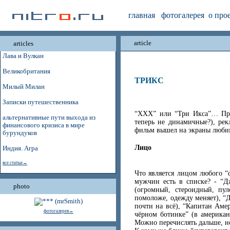
главная
фотогалерея
о про
article
articles
Лава и Вулкан
Великобритания
ТРИКС
Милый Милан
Записки путешественника
“ХХХ” или “Три Икса”… Прод
альтернативные пути выхода из
теперь не динамичные?), рек
финансового кризиса в мире
фильм вышел на экраны любим
бурундуков
Лицо
Индия. Агра
все статьи→
Что является лицом любого “
мужчин есть в списке? - “Д
photo
(огромный, стероидный, пу
помоложе, одежду меняет), “
почти на всё), “Капитан Аме
фотогалерея→
чёрном ботинке” (в американс
Можно перечислять дальше, н