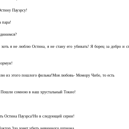
Остину Пауэрсу!
а пара!
единимся?
, хоть я не люблю Остина, я не стану его убивать! Я борец за добро и
лормун!
блю из этого пошлого фильма!Моя любовь- Момору Чибо, то есть
! Пошли сомною в наш хрустальный Токио!
ть Остина Пауэрса!Но в следующей серии!
Доктор Зло хочет убить невинного шпиона.