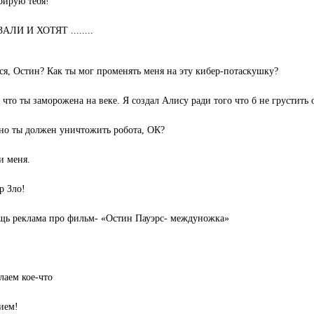
трирую тебя!
АЛИ И ХОТЯТ ........
тся, Остин? Как ты мог променять меня на эту кибер-потаскушку?
 что ты заморожена на веке. Я создал Алису ради того что б не грустить о
 но ты должен уничтожить робота, ОК?
и меня.
р Зло!
ищь реклама про фильм- «Остин Пауэрс- междуножка»
лаем кое-что
вием!