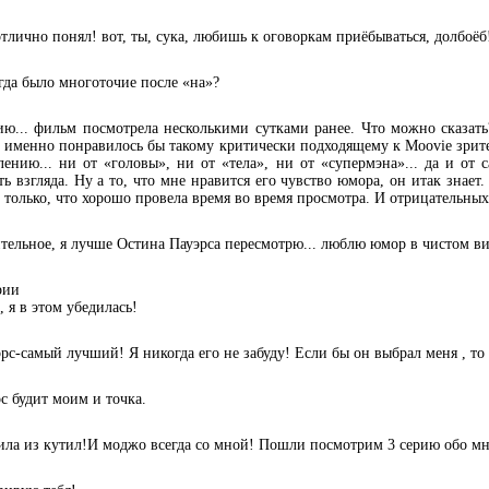
 отлично понял! вот, ты, сука, любишь к оговоркам приёбываться, долбоёб
тогда было многоточие после «на»?
ию... фильм посмотрела несколькими сутками ранее. Что можно сказать
 именно понравилось бы такому критически подходящему к Moovie зрите
ению... ни от «головы», ни от «тела», ни от «супермэна»... да и от 
ть взгляда. Ну а то, что мне нравится его чувство юмора, он итак знает.
только, что хорошо провела время во время просмотра. И отрицательны
ительное, я лучше Остина Пауэрса пересмотрю... люблю юмор в чистом в
рии
 я в этом убедилась!
эрс-самый лучший! Я никогда его не забуду! Если бы он выбрал меня , то
с будит моим и точка.
тила из кутил!И моджо всегда со мной! Пошли посмотрим 3 серию обо мн