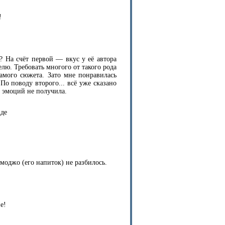
!
? На счёт первой — вкус у её автора
лю. Требовать многого от такого рода
самого сюжета. Зато мне понравилась
 По поводу второго... всё уже сказано
х эмоций не получила.
иде
 моджо (его напиток) не разбилось.
е!