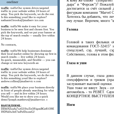
К кому же ближе “суперагент 
oneliner
дыра” и “Форсаж”)? Пожалуй,
traffic
: trafficOur system drives targeted
достигается за счёт сильной
traffic to your website within 24 hours of
фигуркам компании “Marvel Co
setup. You pick the keywords, we do the rest.
Хотелось бы добавить, что ли
Is this something youd like to explore?
nathaniel.brooks@jmailserv ice.com
ему лучше. Впрочем, много “ш
traffic
: trafficWe make it easy for your
Голова
business to be seen first and chosen first. You
pick the keywords, and we put your banner at
the top of search results — usually live within
24 hours.
Головой в таких фильмах о
No contracts,
командования ГОСТ-32415” и
спецслужб, сэр, лучшей, сэ
traffic
: trafficWe help businesses dominate
their local market online by showing up first in
Собственно, голова в этом фил
search results — live within 24 hours.
Its quick, measurable, and flexible — you can
Глаза и уши
change or test new keywords an
traffic
: trafficOur system drives targeted
traffic to your website within 24 hours of
setup. You pick the keywords, we do the rest.
В данном случае, глаза дово
Is this something youd like to explore?
спецэффектов и трюков (пра
andrew.collins@jmailservic e.com
заслуживает высокой оценки. 
traffic
: trafficWe place your business directly
Уши тоже не вянут. Звук - с
in front of people already searching for what
автомобиль - то РЕВЁТ. Саун
you sell — and its live within 24 hours.
КОНЦЕРТНОЕ ВЫСТУПЛЕНИЕ в
Would you like me to show you a quick
demo?joseph.matthews@jmailservice. c
Ноги
RbH5RZHRML
:
DDibNZea4a7wtGU0xiToOFiipmBGe81O9E
I9DNdJwJn67mPzfDxomGJ