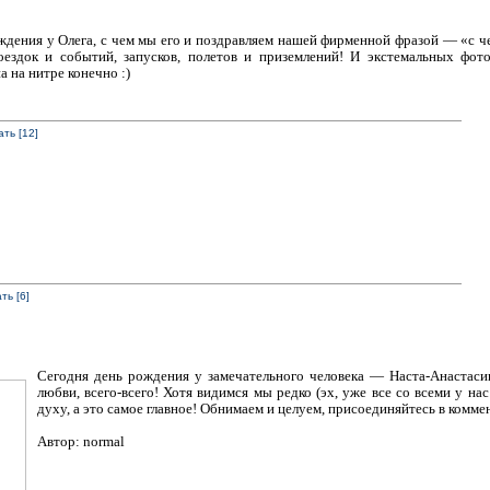
ождения у Олега, с чем мы его и поздравляем нашей фирменной фразой — «с че
ездок и событий, запусков, полетов и приземлений! И экстемальных фото
 на нитре конечно :)
ть [12]
ть [6]
Сегодня день рождения у замечательного человека — Наста-Анастасии
любви, всего-всего! Хотя видимся мы редко (эх, уже все со всеми у нас
духу, а это самое главное! Обнимаем и целуем, присоединяйтесь в коммен
Автор: normal