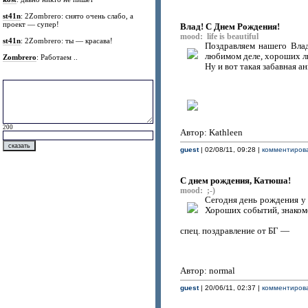
st41n
: 2Zombrero: снято очень слабо, а
проект — супер!
Влад! С Днем Рождения!
mood: life is beautiful
st41n
: 2Zombrero: ты — красава!
Поздравляем нашего Вла
любимом деле, хороших лю
Zombrero
: Работаем ..
Ну и вот такая забавная а
200
Автор: Kathleen
guest
| 02/08/11, 09:28 |
комментирова
С днем рождения, Катюша!
mood: ;-)
Сегодня день рождения у 
Хороших событий, знакомс
спец. поздравление от БГ —
Автор: normal
guest
| 20/06/11, 02:37 |
комментирова