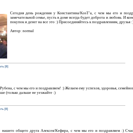
Сегодня день рождения у Константина/KosT’а, с чем мы его и поздр
замечательной семье, пусть в доме всегда будет доброта и любовь. И к
покупок и денег на все это :) Присоединяйтесь к поздравлениям, друзья :
Автор: normal
ть [8]
убена, с чем мы его и поздравляем! :) Желаем ему успехов, здоровья, семейно
ше (только дальше не уезжайте :)
ть [8]
 нашего общего друга Алексея/Кефира, с чем мы его и поздравляем :) Счаст