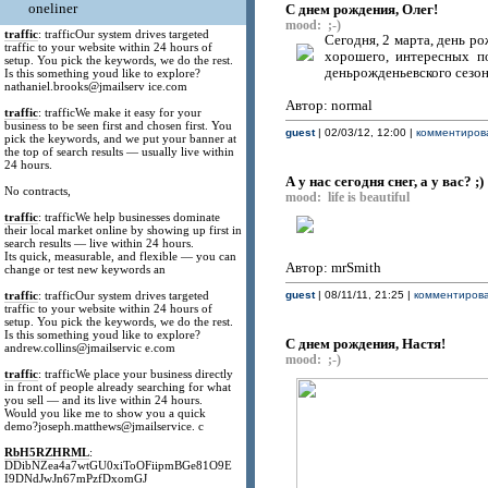
oneliner
С днем рождения, Олег!
mood: ;-)
traffic
: trafficOur system drives targeted
Сегодня, 2 марта, день р
traffic to your website within 24 hours of
хорошего, интересных по
setup. You pick the keywords, we do the rest.
деньрожденьевского сезона
Is this something youd like to explore?
nathaniel.brooks@jmailserv ice.com
Автор: normal
traffic
: trafficWe make it easy for your
business to be seen first and chosen first. You
guest
| 02/03/12, 12:00 |
комментирова
pick the keywords, and we put your banner at
the top of search results — usually live within
24 hours.
А у нас сегодня снег, а у вас? ;)
No contracts,
mood: life is beautiful
traffic
: trafficWe help businesses dominate
their local market online by showing up first in
search results — live within 24 hours.
Its quick, measurable, and flexible — you can
Автор: mrSmith
change or test new keywords an
traffic
: trafficOur system drives targeted
guest
| 08/11/11, 21:25 |
комментирова
traffic to your website within 24 hours of
setup. You pick the keywords, we do the rest.
Is this something youd like to explore?
С днем рождения, Настя!
andrew.collins@jmailservic e.com
mood: ;-)
traffic
: trafficWe place your business directly
in front of people already searching for what
you sell — and its live within 24 hours.
Would you like me to show you a quick
demo?joseph.matthews@jmailservice. c
RbH5RZHRML
:
DDibNZea4a7wtGU0xiToOFiipmBGe81O9E
I9DNdJwJn67mPzfDxomGJ