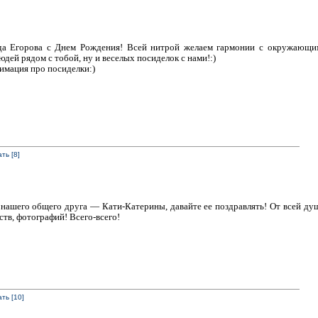
да Егорова с Днем Рождения! Всей нитрой желаем гармонии с окружающим
дей рядом с тобой, ну и веселых посиделок с нами!:)
нимация про посиделки:)
ть [8]
нашего общего друга — Кати-Катерины, давайте ее поздравлять! От всей душ
тв, фотографий! Всего-всего!
ть [10]