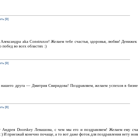
ть [9]
 Александра aka Construxor! Желаем тебе счастья, здоровья, любви! Дениже
побед во всех областях :)
ть [9]
 нашего друга — Дмитрия Свиридова! Поздравляем, желаем успехов в бизнес
ть [8]
 Андрея Doorskey Левашова, с чем мы его и поздравляем! Желаем ему счас
 :) И приезжай конечно почаще, а то вот даже фоток для поздравления нету нов