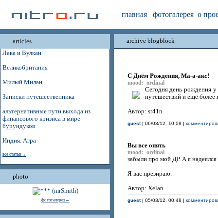
главная
фотогалерея
о про
archive blogblock
articles
Лава и Вулкан
Великобритания
C Днём Рождения, Ма-а-акс!
Милый Милан
mood: ordinal
Сегодня день рождения у 
Записки путешественника
путешествий и ещё более 
альтернативные пути выхода из
Автор: st41n
финансового кризиса в мире
guest
| 06/03/12, 10:08 |
комментирова
бурундуков
Индия. Агра
Вы все опять
mood: ordinal
все статьи→
забыли про мой ДР. А я надеялся 
Я вас презираю.
photo
Автор: Xelan
фотогалерея→
guest
| 05/03/12, 00:48 |
комментирова