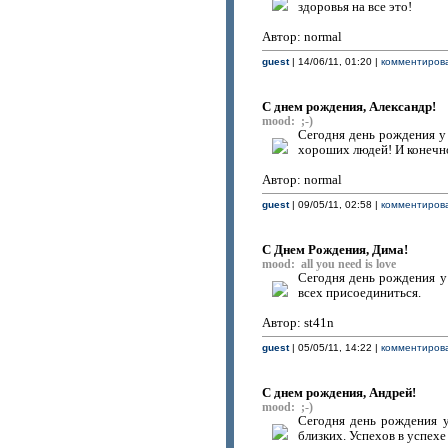
здоровья на все это!
Автор: normal
guest
| 14/06/11, 01:20 |
комментирова
С днем рождения, Александр!
mood: ;-)
Сегодня день рождения у
хороших людей! И конечно 
Автор: normal
guest
| 09/05/11, 02:58 |
комментирова
C Днем Рождения, Дима!
mood: all you need is love
Сегодня день рождения у
всех присоединиться.
Автор: st41n
guest
| 05/05/11, 14:22 |
комментирова
C днем рождения, Андрей!
mood: ;-)
Сегодня день рождения у
близких. Успехов в успехе