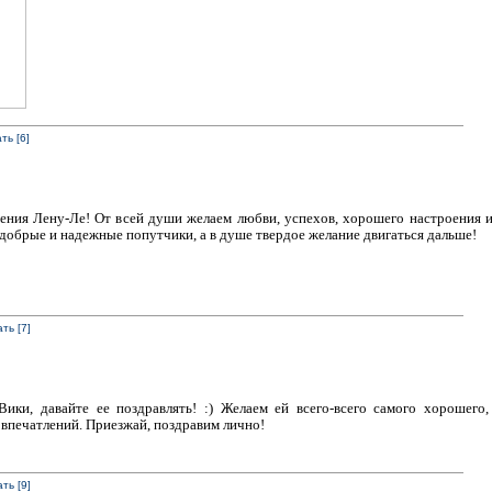
ть [6]
ения Лену-Ле! От всей души желаем любви, успехов, хорошего настроения и
м добрые и надежные попутчики, а в душе твердое желание двигаться дальше!
ть [7]
ики, давайте ее поздравлять! :) Желаем ей всего-всего самого хорошего,
впечатлений. Приезжай, поздравим лично!
ть [9]