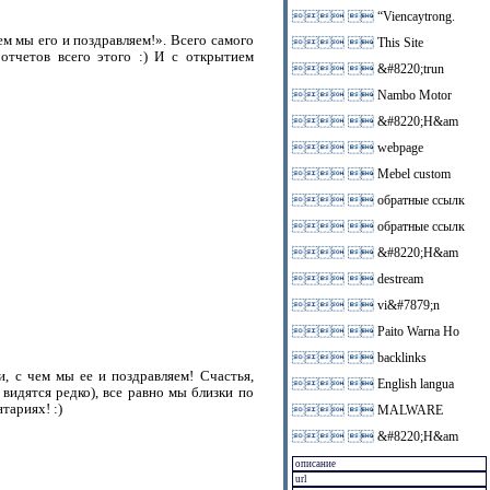
 
“Viencaytrong.
м мы его и поздравляем!». Всего самого
 
This Site
отчетов всего этого :) И с открытием
 
&#8220;trun
 
Nambo Motor
 
&#8220;H&am
 
webpage
 
Mebel custom
 
обратные ссылк
 
обратные ссылк
 
&#8220;H&am
 
destream
 
vi&#7879;n
 
Paito Warna Ho
 
backlinks
, с чем мы ее и поздравляем! Счастья,
 
English langua
 видятся редко), все равно мы близки по
тариях! :)
 
MALWARE
 
&#8220;H&am