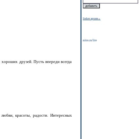
linker архив→
nitro.ru/lite
 хороших друзей. Пусть впереди всегда
 любви, красоты, радости. Интересных