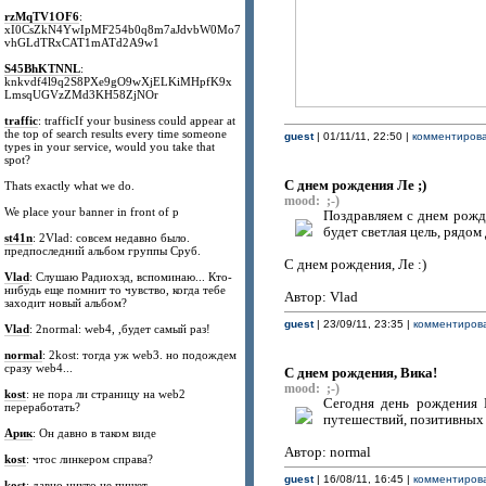
rzMqTV1OF6
:
xI0CsZkN4YwIpMF254b0q8m7aJdvbW0Mo7
vhGLdTRxCAT1mATd2A9w1
S45BhKTNNL
:
knkvdf4l9q2S8PXe9gO9wXjELKiMHpfK9x
LmsqUGVzZMd3KH58ZjNOr
traffic
: trafficIf your business could appear at
the top of search results every time someone
guest
| 01/11/11, 22:50 |
комментирова
types in your service, would you take that
spot?
С днем рождения Ле ;)
Thats exactly what we do.
mood: ;-)
We place your banner in front of p
Поздравляем с днем рожд
будет светлая цель, рядо
st41n
: 2Vlad: совсем недавно было.
предпоследний альбом группы Сруб.
С днем рождения, Ле :)
Vlad
: Слушаю Радиохэд, вспоминаю... Кто-
нибудь еще помнит то чувство, когда тебе
Автор: Vlad
заходит новый альбом?
guest
| 23/09/11, 23:35 |
комментирова
Vlad
: 2normal: web4, ,будет самый раз!
normal
: 2kost: тогда уж web3. но подождем
сразу web4...
C днем рождения, Вика!
mood: ;-)
kost
: не пора ли страницу на web2
Сегодня день рождения В
переработать?
путешествий, позитивных 
Арик
: Он давно в таком виде
Автор: normal
kost
: чтос линкером справа?
guest
| 16/08/11, 16:45 |
комментирова
kost
: давно никто не пишет