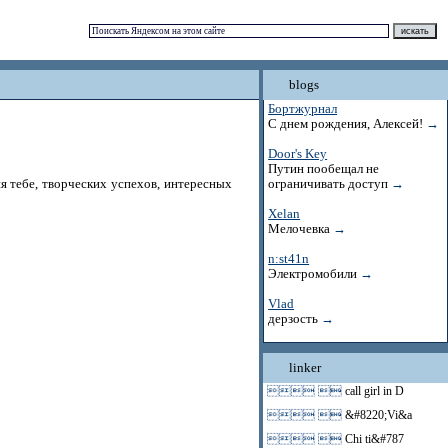
blogs
Бортжурнал
С днем рождения, Алексей!
→
Door's Key
Путин пообещал не
я тебе, творческих успехов, интересных
ограничивать доступ
→
Xelan
Мелочевка
→
n:st41n
Электромобили
→
Vlad
дерзость
→
linker
 
call girl in D
 
&#8220;Vi&a
 
Chi ti&#787