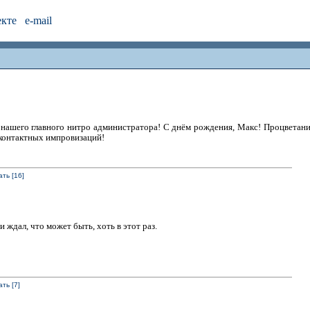
екте
e-mail
нашего главного нитро администратора! С днём рождения, Макс! Процветани
контактных импровизаций!
ть [16]
и ждал, что может быть, хоть в этот раз.
ть [7]