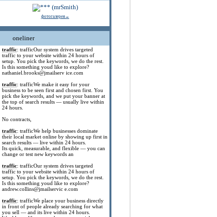
фотогалерея→
oneliner
traffic
: trafficOur system drives targeted
traffic to your website within 24 hours of
setup. You pick the keywords, we do the rest.
Is this something youd like to explore?
nathaniel.brooks@jmailserv ice.com
traffic
: trafficWe make it easy for your
business to be seen first and chosen first. You
pick the keywords, and we put your banner at
the top of search results — usually live within
24 hours.
No contracts,
traffic
: trafficWe help businesses dominate
their local market online by showing up first in
search results — live within 24 hours.
Its quick, measurable, and flexible — you can
change or test new keywords an
traffic
: trafficOur system drives targeted
traffic to your website within 24 hours of
setup. You pick the keywords, we do the rest.
Is this something youd like to explore?
andrew.collins@jmailservic e.com
traffic
: trafficWe place your business directly
in front of people already searching for what
you sell — and its live within 24 hours.