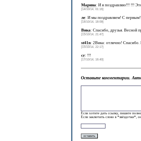
Марина
: И я поздравляю!!! !!! Эт
[14/10/14, 01:16]
ле
: И мы поздравляем! С первым! 
[14/10/14, 18:09]
Вика
: Спасибо, друзья. Весной 
[15/10/14, 21:47]
st41n
: 2Вика: отлично! Спасибо.
[15/10/14, 22:17]
cr
: !!!
[17/10/14, 16:40]
Оставьте комментарии. Авто
Если хотите дать ссылку, пишите полно
Если заключить слово в *звёздочки*, о