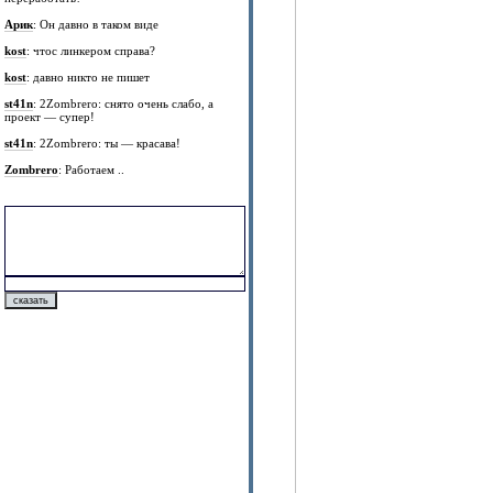
Арик
: Он давно в таком виде
kost
: чтос линкером справа?
kost
: давно никто не пишет
st41n
: 2Zombrero: снято очень слабо, а
проект — супер!
st41n
: 2Zombrero: ты — красава!
Zombrero
: Работаем ..