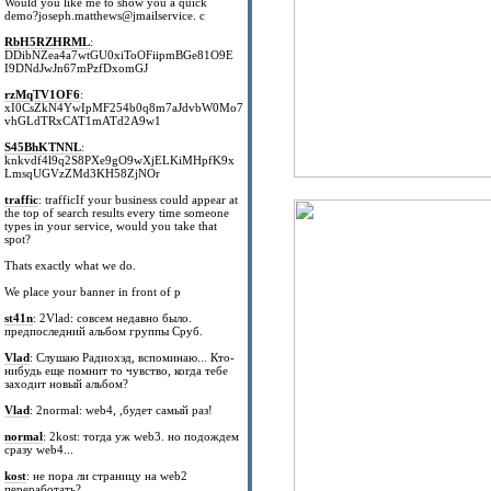
Would you like me to show you a quick
demo?joseph.matthews@jmailservice. c
RbH5RZHRML
:
DDibNZea4a7wtGU0xiToOFiipmBGe81O9E
I9DNdJwJn67mPzfDxomGJ
rzMqTV1OF6
:
xI0CsZkN4YwIpMF254b0q8m7aJdvbW0Mo7
vhGLdTRxCAT1mATd2A9w1
S45BhKTNNL
:
knkvdf4l9q2S8PXe9gO9wXjELKiMHpfK9x
LmsqUGVzZMd3KH58ZjNOr
traffic
: trafficIf your business could appear at
the top of search results every time someone
types in your service, would you take that
spot?
Thats exactly what we do.
We place your banner in front of p
st41n
: 2Vlad: совсем недавно было.
предпоследний альбом группы Сруб.
Vlad
: Слушаю Радиохэд, вспоминаю... Кто-
нибудь еще помнит то чувство, когда тебе
заходит новый альбом?
Vlad
: 2normal: web4, ,будет самый раз!
normal
: 2kost: тогда уж web3. но подождем
сразу web4...
kost
: не пора ли страницу на web2
переработать?