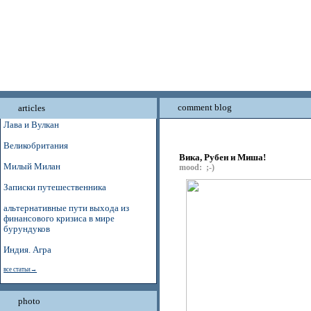
comment blog
articles
Лава и Вулкан
Великобритания
Вика, Рубен и Миша!
Милый Милан
mood: ;-)
Записки путешественника
альтернативные пути выхода из
финансового кризиса в мире
бурундуков
Индия. Агра
все статьи→
photo