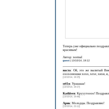
Теперь уже официально поздравл
красивым!
Автор: normal
guest
| 13/10/14, 19:12
наста
: Ой, это же вылитый Ви
охохонюшки хохо, хехе, хихи,
[13/10/14, 19:25]
st41n
: Ураааааа!
[13/10/14, 19:27]
Kathleen
: Крууутоооо! Поздравл
[13/10/14, 19:48]
Арик
: Молодцы. Поздравляю!
[13/10/14, 23:12]