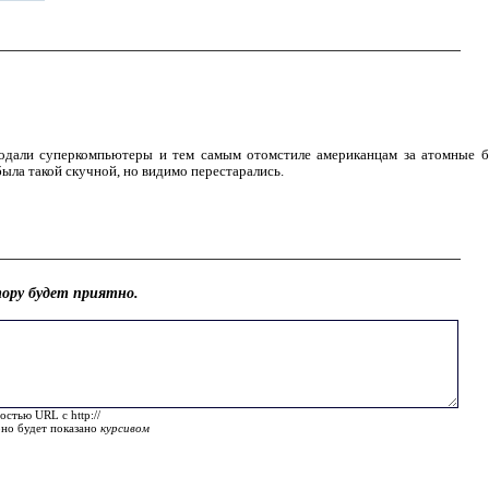
одали суперкомпьютеры и тем самым отомстиле американцам за атомные б
была такой скучной, но видимо перестарались.
ору будет приятно.
остью URL с http://
оно будет показано
курсивом