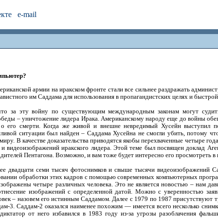
екте
e-mail
омпьютер?
ериканской армии на иракском фронте стали все сильнее раздражать админис
авистного им Саддама для использования в пропагандистских целях и быстрой
что за эту войну по существующим международным законам могут судить
еды – уничтожение лидера Ирака. Американскому народу еще до войны обеща
и о его смерти. Когда же живой и внешне невредимый Хусейн выступил п
ливой ситуации был найден – Саддама Хусейна не смогли убить, потому чт
 миру. В качестве доказательства приводятся якобы перехваченные четыре го
 и видеоизображений иракского лидера. Этой теме был посвящен доклад Аг
дителей Пентагона. Возможно, и вам тоже будет интересно его просмотреть в 
ее двадцати семи тысяч фотоснимков и свыше тысячи видеоизображений С
вании обработки этих кадров с помощью современных компьютерных прогр
изображены четыре различных человека. Это не является новостью – нам дав
отнесение изображений с определенной датой. Можно с уверенностью заяви
овек – назовем его истинным Саддамом. Далее с 1979 по 1987 присутствуют т
ам-3. Саддам-2 оказался наименее похожим — имеется всего несколько снимко
 диктатор от него избавился в 1983 году из-за угрозы разоблачения фальш