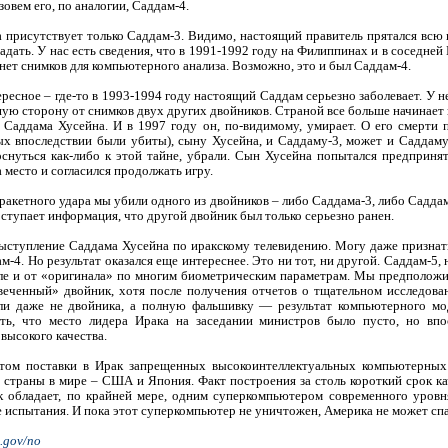
зовем его, по аналогии, Саддам-4.
 присутствует только Саддам-3. Видимо, настоящий правитель прятался всю в
гадать. У нас есть сведения, что в 1991-1992 году на Филиппинах и в соседн
 нет снимков для компьютерного анализа. Возможно, это и был Саддам-4.
ресное – где-то в 1993-1994 году настоящий Саддам серьезно заболевает. У не
ую сторону от снимков двух других двойников. Страной все больше начинает 
 Саддама Хусейна. И в 1997 году он, по-видимому, умирает. О его смерти 
ых впоследствии были убиты), сыну Хусейна, и Саддаму-3, может и Саддаму
коснуться как-либо к этой тайне, убрали. Сын Хусейна попытался предприня
 место и согласился продолжать игру.
 ракетного удара мы убили одного из двойников – либо Саддама-3, либо Саддам
оступает информация, что другой двойник был только серьезно ранен.
ыступление Саддама Хусейна по иракскому телевидению. Могу даже признатьс
-4. Но результат оказался еще интереснее. Это ни тот, ни другой. Саддам-5, 
ле и от «оригинала» по многим биометрическим параметрам. Мы предположил
свеченный» двойник, хотя после получения отчетов о тщательном исследова
ли даже не двойника, а полную фальшивку — результат компьютерного м
ть, что место лидера Ирака на заседании министров было пусто, но впо
высокого качества.
том поставки в Ирак запрещенных высокоинтеллектуальных компьютерных
 страны в мире – США и Япония. Факт построения за столь короткий срок к
ак обладает, по крайней мере, одним суперкомпьютером современного уров
е испытания. И пока этот суперкомпьютер не уничтожен, Америка не может с
.gov/no