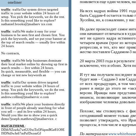
появляется еще один человек, на
oneliner
traffic
: trafficOur system drives targeted
На всех кадрах войны 1991 года
traffic to your website within 24 hours of
быть Саддам-4 остается только 
setup. You pick the keywords, we do the rest.
Хусейна, но, к сожалению, у нас
Is this something youd like to explore?
nathaniel.brooks@jmailserv ice.com
Но далее происходит самое инте
traffic
: trafficWe make it easy for your
они начинают отличаться в худш
business to be seen first and chosen first. You
нет ни одного кадра истинного
pick the keywords, and we put your banner at
the top of search results — usually live within
четырем врачам (трое из котор
24 hours.
репрессии, и тех, кто мог при
жестко поставлен Саддамом-3 на
No contracts,
traffic
: trafficWe help businesses dominate
20 марта 2003 года в результате
their local market online by showing up first in
исключено, что и обоих. Хотя п
search results — live within 24 hours.
Its quick, measurable, and flexible — you can
И тут мы получаем последнее в
change or test new keywords an
будет жив – Саддам-3 или Саддам
traffic
: trafficOur system drives targeted
от всех предыдущих, в том чис
traffic to your website within 24 hours of
ранее и нигде до этого не «за
setup. You pick the keywords, we do the rest.
версии. Иракцы нам представи
Is this something youd like to explore?
andrew.collins@jmailservic e.com
нюансы, позволяющие заключи
изображение человека довольно 
traffic
: trafficWe place your business directly
in front of people already searching for what
Похоже, мы столкнулись с фак
you sell — and its live within 24 hours.
Would you like me to show you a quick
сегодняшний момент только две
demo?joseph.matthews@jmailservice. c
позволяет утверждать, что Ир
процессы, в том числе и ядерны
RbH5RZHRML
:
DDibNZea4a7wtGU0xiToOFiipmBGe81O9E
I9DNdJwJn67mPzfDxomGJ
По материалам
www.whitehouse