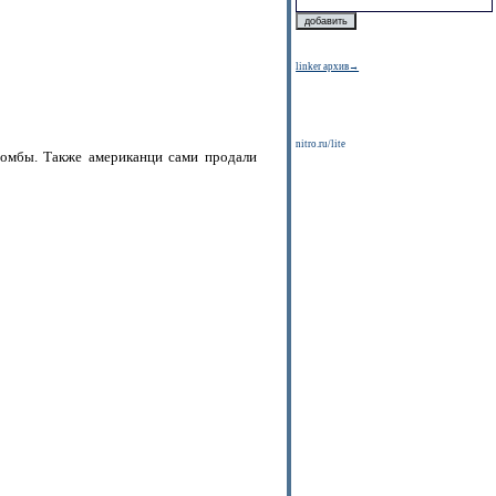
linker архив→
nitro.ru/lite
омбы. Также американци сами продали