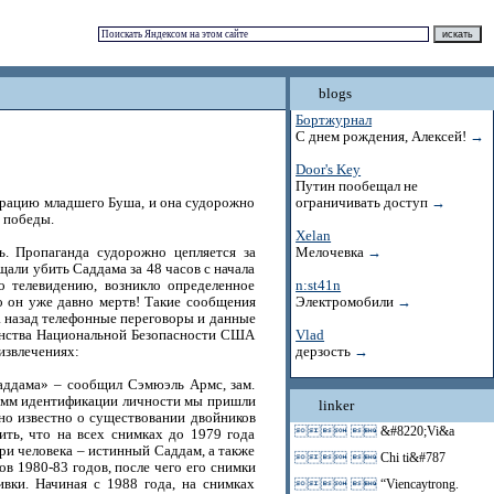
blogs
Бортжурнал
С днем рождения, Алексей!
→
Door's Key
Путин пообещал не
трацию младшего Буша, и она судорожно
ограничивать доступ
→
 победы.
Xelan
. Пропаганда судорожно цепляется за
Мелочевка
→
ли убить Саддама за 48 часов с начала
о телевидению, возникло определенное
n:st41n
о он уже давно мертв! Такие сообщения
Электромобили
→
да назад телефонные переговоры и данные
енства Национальной Безопасности США
Vlad
извлечениях:
дерзость
→
аддама» – сообщил Сэмюэль Армс, зам.
амм идентификации личности мы пришли
linker
но известно о существовании двойников
 
&#8220;Vi&a
ть, что на всех снимках до 1979 года
ри человека – истинный Саддам, а также
 
Chi ti&#787
в 1980-83 годов, после чего его снимки
ивки. Начиная с 1988 года, на снимках
 
“Viencaytrong.