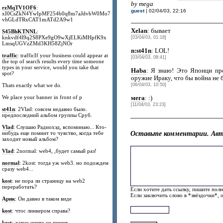
by mega
rzMqTV1OF6
:
guest
| 02/04/03, 22:16
xI0CsZkN4YwIpMF254b0q8m7aJdvbW0Mo7
vhGLdTRxCAT1mATd2A9w1
Xelan
: бывает
S45BhKTNNL
:
knkvdf4l9q2S8PXe9gO9wXjELKiMHpfK9x
[03/04/03, 01:18]
LmsqUGVzZMd3KH58ZjNOr
n:st41n
: LOL!
traffic
: trafficIf your business could appear at
[03/04/03, 08:41]
the top of search results every time someone
types in your service, would you take that
Haba
: Я знаю! Это Японци пр
spot?
оружие Ираку, что бы война не 
Thats exactly what we do.
[06/04/03, 10:50]
We place your banner in front of p
мега
: :)
[11/04/03, 23:23]
st41n
: 2Vlad: совсем недавно было.
предпоследний альбом группы Сруб.
Vlad
: Слушаю Радиохэд, вспоминаю... Кто-
Оставьте комментарии. Авт
нибудь еще помнит то чувство, когда тебе
заходит новый альбом?
Vlad
: 2normal: web4, ,будет самый раз!
normal
: 2kost: тогда уж web3. но подождем
сразу web4...
kost
: не пора ли страницу на web2
переработать?
Если хотите дать ссылку, пишите полн
Если заключить слово в *звёздочки*, 
Арик
: Он давно в таком виде
kost
: чтос линкером справа?
kost
: давно никто не пишет