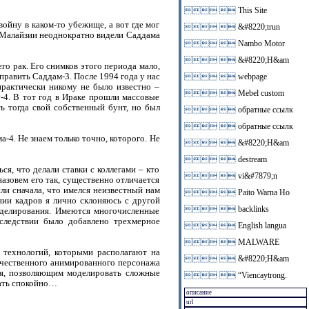
 
This Site
ойну в каком-то убежище, а вот где мог
 
&#8220;trun
ей Малайзии неоднократно видели Саддама
 
Nambo Motor
 
&#8220;H&am
го рак. Его снимков этого периода мало,
править Саддам-3. После 1994 года у нас
 
webpage
практически никому не было известно –
 
Mebel custom
-4. В тот год в Ираке прошли массовые
ть тогда свой собственный бунт, но был
 
обратные ссылк
 
обратные ссылк
а-4. Не знаем только точно, которого. Не
 
&#8220;H&am
 
destream
я, что делали ставки с коллегами – кто
 
vi&#7879;n
назовем его так, существенно отличается
и сначала, что имелся неизвестный нам
 
Paito Warna Ho
нии кадров я лично склоняюсь с другой
 
backlinks
оделирования. Имеются многочисленные
следствии было добавлено трехмерное
 
English langua
 
MALWARE
 технологий, которыми располагают на
 
&#8220;H&am
ачественного анимированного персонажа
ня, позволяющим моделировать сложные
 
“Viencaytrong.
пать спокойно…