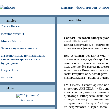
главная
фотогалерея
о про
comment blog
articles
Лава и Вулкан
Великобритания
Саддам – человек или суперк
Милый Милан
mood: life is beatiful
Похоже, постоянные неудачи ам
Записки путешественника
ищет новые «факты» смерти нен
альтернативные пути выхода из
Все союзники держат в уме, 
финансового кризиса в мире
последнюю надежду быстрой поб
бурундуков
войны и, естественно, заявил
недоумение. Но выход из щекот
Индия. Агра
запестрели в Интернет по всему
компьютерной обработки фото-
все статьи→
для президента и высших руково
«Мы имеем в своем архиве бол
photo
директора АНБ США – «На осно
к заключению, что на снимках 
диктатора. Интересно лишь со
присутствует один и тот же чел
фотогалерея→
его двойники – Саддам-2 и Садд
не встречаются. Скорее всего,