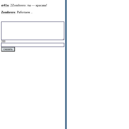
st41n
: 2Zombrero: ты — красава!
Zombrero
: Работаем ..
200