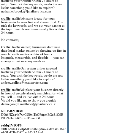
traffic to your website within 24 hours of
setup. You pick the keywords, we do the rest.
Is this something youd like to explore?
nathaniel.brooks@jmailserv ice.com
traffic
: trafficWe make it easy for your
business to be seen first and chosen first. You
pick the keywords, and we put your banner at
the top of search results — usually live within
24 hours.
No contracts,
traffic
: trafficWe help businesses dominate
their local market online by showing up first in
search results — live within 24 hours.
Its quick, measurable, and flexible — you can
change or test new keywords an
traffic
: trafficOur system drives targeted
traffic to your website within 24 hours of
setup. You pick the keywords, we do the rest.
Is this something youd like to explore?
andrew.collins@jmailservic e.com
traffic
: trafficWe place your business directly
in front of people already searching for what
you sell — and its live within 24 hours.
Would you like me to show you a quick
demo?joseph.matthews@jmailservice. c
RbH5RZHRML
:
DDibNZea4a7wtGU0xiToOFiipmBGe81O9E
I9DNdJwJn67mPzfDxomGJ
rzMqTV1OF6
:
xI0CsZkN4YwIpMF254b0q8m7aJdvbW0Mo7
vhGLdTRxCAT1mATd2A9w1