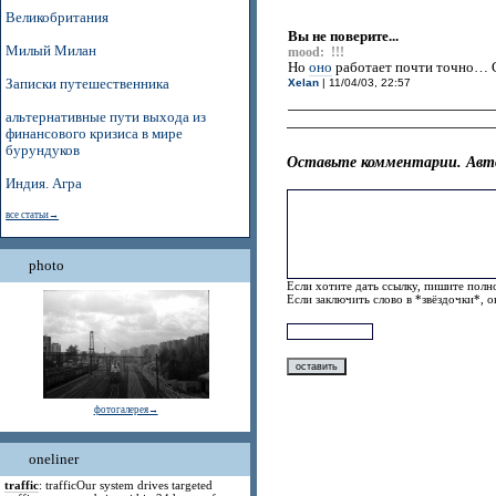
Великобритания
Вы не поверите...
Милый Милан
mood: !!!
Но
оно
работает почти точно… С
Записки путешественника
Xelan
| 11/04/03, 22:57
альтернативные пути выхода из
финансового кризиса в мире
бурундуков
Оставьте комментарии. Авт
Индия. Агра
все статьи→
photo
Если хотите дать ссылку, пишите полно
Если заключить слово в *звёздочки*, 
фотогалерея→
oneliner
traffic
: trafficOur system drives targeted