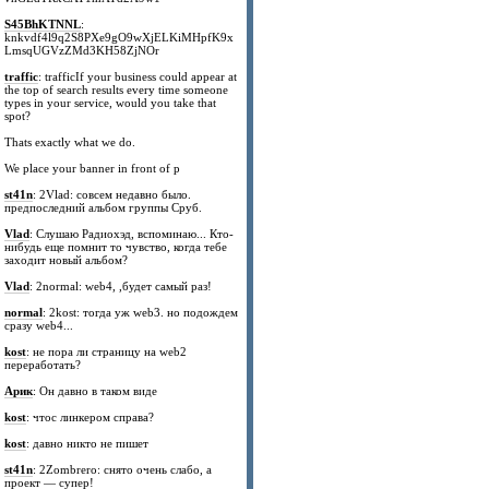
S45BhKTNNL
:
knkvdf4l9q2S8PXe9gO9wXjELKiMHpfK9x
LmsqUGVzZMd3KH58ZjNOr
traffic
: trafficIf your business could appear at
the top of search results every time someone
types in your service, would you take that
spot?
Thats exactly what we do.
We place your banner in front of p
st41n
: 2Vlad: совсем недавно было.
предпоследний альбом группы Сруб.
Vlad
: Слушаю Радиохэд, вспоминаю... Кто-
нибудь еще помнит то чувство, когда тебе
заходит новый альбом?
Vlad
: 2normal: web4, ,будет самый раз!
normal
: 2kost: тогда уж web3. но подождем
сразу web4...
kost
: не пора ли страницу на web2
переработать?
Арик
: Он давно в таком виде
kost
: чтос линкером справа?
kost
: давно никто не пишет
st41n
: 2Zombrero: снято очень слабо, а
проект — супер!