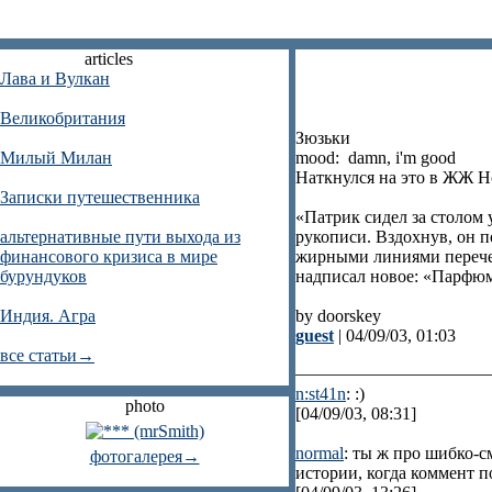
articles
Лава и Вулкан
Великобритания
Зюзьки
Милый Милан
mood: damn, i'm good
Наткнулся на это в ЖЖ Н
Записки путешественника
«Патрик сидел за столом 
альтернативные пути выхода из
рукописи. Вздохнув, он п
финансового кризиса в мире
жирными линиями перечер
бурундуков
надписал новое: «Парфюм
Индия. Агра
by doorskey
guest
| 04/09/03, 01:03
все статьи→
n:st41n
: :)
photo
[04/09/03, 08:31]
normal
: ты ж про шибко-с
фотогалерея→
истории, когда коммент п