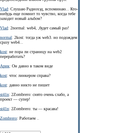
Vlad
: Слушаю Радиохэд, вспоминаю... Кто-
нибудь еще помнит то чувство, когда тебе
заходит новый альбом?
Vlad
: 2normal: web4, ,будет самый раз!
normal
: 2kost: тогда уж web3. но подождем
сразу web4...
kost
: не пора ли страницу на web2
переработать?
Арик
: Он давно в таком виде
kost
: чтос линкером справа?
kost
: давно никто не пишет
st41n
: 2Zombrero: снято очень слабо, а
проект — супер!
st41n
: 2Zombrero: ты — красава!
Zombrero
: Работаем ..