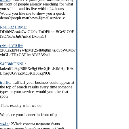
in front of people already searching for what
you sell — and its live within 24 hours.
Would you like me to show you a quick
demo?joseph.matthews@jmailservice. c
RbH5RZHRML
:
DDibNZea4a7wtGU0xiToOFiipmBGe81O9E
I9DNdJwJn67mPzfDxomGJ
rzMqTV1OF6
:
xI0CsZkN4YwIpMF254b0q8m7aJdvbW0Mo7
vhGLdTRxCAT1mATd2A9w1
S45BhKTNNL
:
knkvdf4l9q2S8PXe9gO9wXjELKiMHpfK9x
LmsqUGVzZMd3KH58ZjNOr
traffic
: trafficIf your business could appear at
the top of search results every time someone
types in your service, would you take that
spot?
Thats exactly what we do.
We place your banner in front of p
st41n
: 2Vlad: совсем недавно было.
предпоследний альбом группы Сруб.