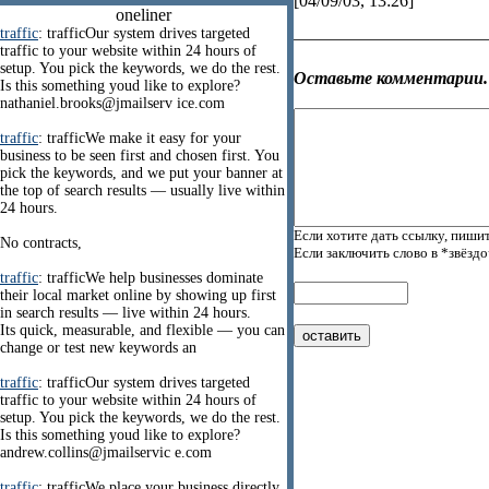
[04/09/03, 13:26]
oneliner
traffic
: trafficOur system drives targeted
traffic to your website within 24 hours of
setup. You pick the keywords, we do the rest.
Оставьте комментарии.
Is this something youd like to explore?
nathaniel.brooks@jmailserv ice.com
traffic
: trafficWe make it easy for your
business to be seen first and chosen first. You
pick the keywords, and we put your banner at
the top of search results — usually live within
24 hours.
Если хотите дать ссылку, пишит
No contracts,
Если заключить слово в *звёзд
traffic
: trafficWe help businesses dominate
their local market online by showing up first
in search results — live within 24 hours.
Its quick, measurable, and flexible — you can
change or test new keywords an
traffic
: trafficOur system drives targeted
traffic to your website within 24 hours of
setup. You pick the keywords, we do the rest.
Is this something youd like to explore?
andrew.collins@jmailservic e.com
traffic
: trafficWe place your business directly