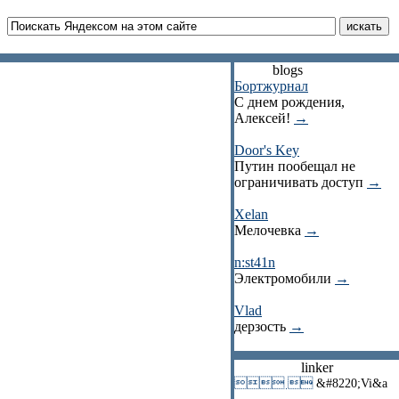
blogs
Бортжурнал
С днем рождения,
Алексей!
→
Door's Key
Путин пообещал не
ограничивать доступ
→
Xelan
Мелочевка
→
n:st41n
Электромобили
→
Vlad
дерзость
→
linker
 
&#8220;Vi&a