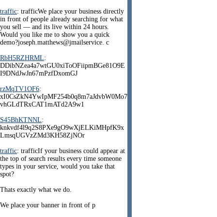
traffic
: trafficWe place your business directly
in front of people already searching for what
you sell — and its live within 24 hours.
Would you like me to show you a quick
demo?joseph.matthews@jmailservice. c
RbH5RZHRML
:
DDibNZea4a7wtGU0xiToOFiipmBGe81O9E
I9DNdJwJn67mPzfDxomGJ
rzMqTV1OF6
:
xI0CsZkN4YwIpMF254b0q8m7aJdvbW0Mo7
vhGLdTRxCAT1mATd2A9w1
S45BhKTNNL
:
knkvdf4l9q2S8PXe9gO9wXjELKiMHpfK9x
LmsqUGVzZMd3KH58ZjNOr
traffic
: trafficIf your business could appear at
the top of search results every time someone
types in your service, would you take that
spot?
Thats exactly what we do.
We place your banner in front of p