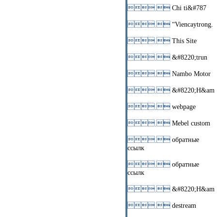
 
Chi ti&#787
 
“Viencaytrong.
 
This Site
 
&#8220;trun
 
Nambo Motor
 
&#8220;H&am
 
webpage
 
Mebel custom
 
обратные
ссылк
 
обратные
ссылк
 
&#8220;H&am
 
destream