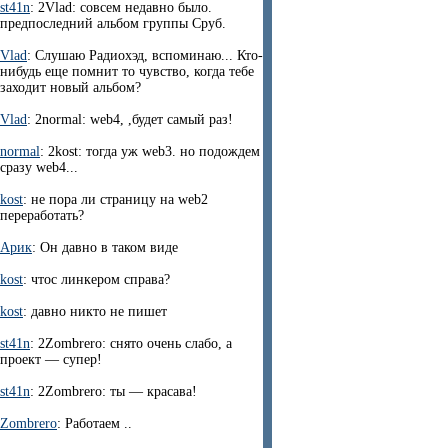
st41n
: 2Vlad: совсем недавно было.
предпоследний альбом группы Сруб.
Vlad
: Слушаю Радиохэд, вспоминаю... Кто-
нибудь еще помнит то чувство, когда тебе
заходит новый альбом?
Vlad
: 2normal: web4, ,будет самый раз!
normal
: 2kost: тогда уж web3. но подождем
сразу web4...
kost
: не пора ли страницу на web2
переработать?
Арик
: Он давно в таком виде
kost
: чтос линкером справа?
kost
: давно никто не пишет
st41n
: 2Zombrero: снято очень слабо, а
проект — супер!
st41n
: 2Zombrero: ты — красава!
Zombrero
: Работаем ..