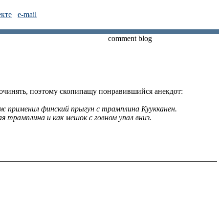
екте
e-mail
comment blog
сочинять, поэтому скопипащу понравившийся анекдот:
ж применил финский прыгун с трамплина Куукканен.
я трамплина и как мешок с говном упал вниз.