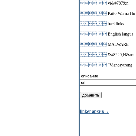
 
vi&#7879;n
 
Paito Warna Ho
 
backlinks
 
English langua
 
MALWARE
 
&#8220;H&am
 
“Viencaytrong.
linker архив→