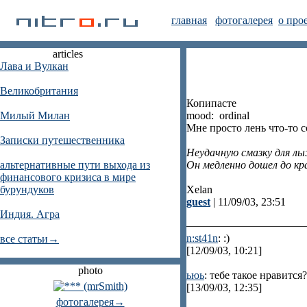
главная
фотогалерея
о про
articles
Лава и Вулкан
Великобритания
Копипасте
Милый Милан
mood: ordinal
Мне просто лень что-то 
Записки путешественника
Неудачную смазку для лы
альтернативные пути выхода из
Он медленно дошел до кра
финансового кризиса в мире
бурундуков
Xelan
guest
| 11/09/03, 23:51
Индия. Агра
n:st41n
: :)
все статьи→
[12/09/03, 10:21]
photo
ьюь
: тебе такое нравится?
[13/09/03, 12:35]
фотогалерея→