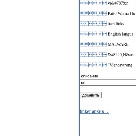
 
vi&#7879;n
 
Paito Warna Ho
 
backlinks
 
English langua
 
MALWARE
 
&#8220;H&am
 
“Viencaytrong.
linker архив→