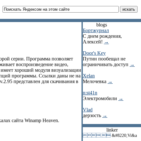
blogs
Бортжурнал
С днем рождения,
Алексей!
→
Door's Key
орой серии. Программа позволяет
Путин пообещал не
рживает воспроизведение видео,
ограничивать доступ
→
, имеет хороший модуля визуализации
 опций программы. Ссылки даны не на
Xelan
.2.95 представлен для скачивания в
Мелочевка
→
n:st41n
Электромобили
→
Vlad
дерзость
→
калах сайта Winamp Heaven.
linker
 
&#8220;Vi&a