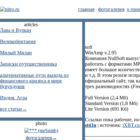
главная
фотогалерея
о про
articles
Лава и Вулкан
Великобритания
soft
Милый Милан
WinAmp v.2.95
Компания NullSoft выпу
Записки путешественника
работать с форматами MP
имеет большое количеств
альтернативные пути выхода из
и т.д. В этом релизе ис
финансового кризиса в мире
официальный сайт, так к
бурундуков
трех разновидностях (
Fre
Индия. Агра
Full Version (2,4 Мб)
Standard Version (1,8 Мб)
все статьи→
Lite Version (691 Кб)
Ссылки пока рабочие, но 
photo
st41n
| источник:
iXBT.c
фотогалерея→