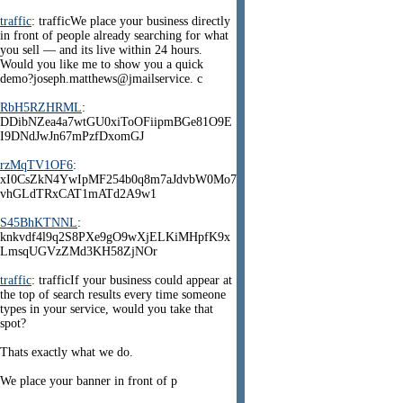
traffic
: trafficWe place your business directly
in front of people already searching for what
you sell — and its live within 24 hours.
Would you like me to show you a quick
demo?joseph.matthews@jmailservice. c
RbH5RZHRML
:
DDibNZea4a7wtGU0xiToOFiipmBGe81O9E
I9DNdJwJn67mPzfDxomGJ
rzMqTV1OF6
:
xI0CsZkN4YwIpMF254b0q8m7aJdvbW0Mo7
vhGLdTRxCAT1mATd2A9w1
S45BhKTNNL
:
knkvdf4l9q2S8PXe9gO9wXjELKiMHpfK9x
LmsqUGVzZMd3KH58ZjNOr
traffic
: trafficIf your business could appear at
the top of search results every time someone
types in your service, would you take that
spot?
Thats exactly what we do.
We place your banner in front of p