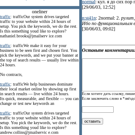
normal
: кул. я до сих по
[29/06/03, 12:52]
oneliner
traffic
: trafficOur system drives targeted
n:st41n
: 2normal: 2.
рулит,
traffic to your website within 24 hours of
Ибо по функциональным 
setup. You pick the keywords, we do the rest.
[30/06/03, 09:02]
Is this something youd like to explore?
nathaniel.brooks@jmailserv ice.com
traffic
: trafficWe make it easy for your
Оставьте комментарии.
business to be seen first and chosen first. You
pick the keywords, and we put your banner at
the top of search results — usually live within
24 hours.
No contracts,
traffic
: trafficWe help businesses dominate
their local market online by showing up first
Если хотите дать ссылку, пиши
in search results — live within 24 hours.
Если заключить слово в *звёзд
Its quick, measurable, and flexible — you can
change or test new keywords an
traffic
: trafficOur system drives targeted
traffic to your website within 24 hours of
setup. You pick the keywords, we do the rest.
Is this something youd like to explore?
andrew.collins@jmailservic e.com