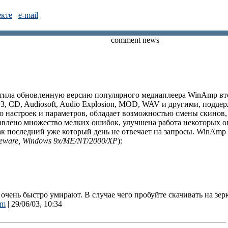
екте
e-mail
comment news
стила обновленную версию популярного медиаплеера WinAmp вт
3, CD, Audiosoft, Audio Explosion, MOD, WAV и другими, подде
о настроек и параметров, обладает возможностью смены скинов
правлено множество мелких ошибок, улучшена работа некоторых
ак последний уже который день не отвечает на запросы. WinAmp v
eware, Windows 9x/ME/NT/2000/XP
):
очень быстро умирают. В случае чего пробуйте скачивать на зер
om
| 29/06/03, 10:34