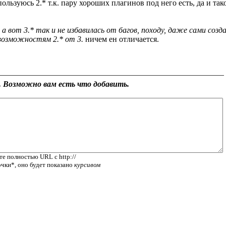
р пользуюсь 2.* т.к. пару хороших плагинов под него есть, да и 
 а вот 3.* так и не избавилась от багов, походу, даже сами соз
возможностям 2.* от 3.
ничем ен отличается.
 Возможно вам есть что добавить.
те полностью URL с http://
очки*, оно будет показано
курсивом