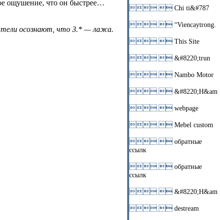
такое ощушение, что он быстрее…
 
Chi ti&#787
 
“Viencaytrong.
датели осознают, что 3.* — лажа.
 
This Site
 
&#8220;trun
 
Nambo Motor
 
&#8220;H&am
 
webpage
 
Mebel custom
 
обратные
ссылк
 
обратные
ссылк
 
&#8220;H&am
 
destream