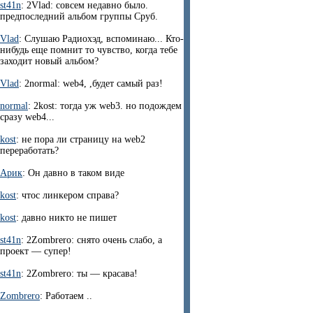
st41n
: 2Vlad: совсем недавно было.
предпоследний альбом группы Сруб.
Vlad
: Слушаю Радиохэд, вспоминаю... Кто-
нибудь еще помнит то чувство, когда тебе
заходит новый альбом?
Vlad
: 2normal: web4, ,будет самый раз!
normal
: 2kost: тогда уж web3. но подождем
сразу web4...
kost
: не пора ли страницу на web2
переработать?
Арик
: Он давно в таком виде
kost
: чтос линкером справа?
kost
: давно никто не пишет
st41n
: 2Zombrero: снято очень слабо, а
проект — супер!
st41n
: 2Zombrero: ты — красава!
Zombrero
: Работаем ..