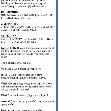
you sell — and its live within 24 hours.
Would you like me to show you a quick
demo?joseph.matthews@jmailservice. c
RbH5RZHRML
:
DDibNZea4a7wtGU0xiToOFiipmBGe81O9E
I9DNdJwJn67mPzfDxomGJ
rzMqTV1OF6
:
xI0CsZkN4YwIpMF254b0q8m7aJdvbW0Mo7
vhGLdTRxCAT1mATd2A9w1
S45BhKTNNL
:
knkvdf4l9q2S8PXe9gO9wXjELKiMHpfK9x
LmsqUGVzZMd3KH58ZjNOr
traffic
: trafficIf your business could appear at
the top of search results every time someone
types in your service, would you take that
spot?
Thats exactly what we do.
We place your banner in front of p
st41n
: 2Vlad: совсем недавно было.
предпоследний альбом группы Сруб.
Vlad
: Слушаю Радиохэд, вспоминаю... Кто-
нибудь еще помнит то чувство, когда тебе
заходит новый альбом?
Vlad
: 2normal: web4, ,будет самый раз!
normal
: 2kost: тогда уж web3. но подождем
сразу web4...
kost
: не пора ли страницу на web2