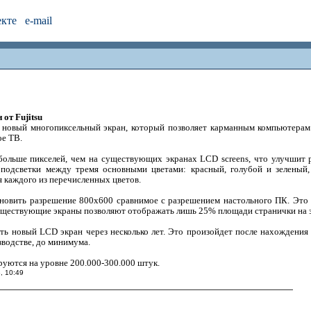
екте
e-mail
от Fujitsu
а новый многопиксельный экран, который позволяет карманным компьютера
ое ТВ.
 больше пикселей, чем на существующих экранах LCD screens, что улучшит
 подсветки между тремя основными цветами: красный, голубой и зелены
 каждого из перечисленных цветов.
новить разрешение 800x600 сравнимое с разрешением настольного ПК. Это
существующие экраны позволяют отображать лишь 25% площади странички на 
ать новый LCD экран через несколько лет. Это произойдет после нахождения
водстве, до минимума.
уются на уровне 200.000-300.000 штук.
, 10:49