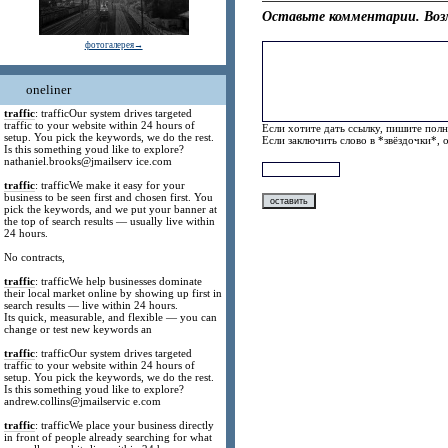
Оставьте комментарии. Воз
фотогалерея→
oneliner
traffic
: trafficOur system drives targeted
traffic to your website within 24 hours of
Если хотите дать ссылку, пишите полн
setup. You pick the keywords, we do the rest.
Если заключить слово в *звёздочки*, 
Is this something youd like to explore?
nathaniel.brooks@jmailserv ice.com
traffic
: trafficWe make it easy for your
business to be seen first and chosen first. You
pick the keywords, and we put your banner at
the top of search results — usually live within
24 hours.
No contracts,
traffic
: trafficWe help businesses dominate
their local market online by showing up first in
search results — live within 24 hours.
Its quick, measurable, and flexible — you can
change or test new keywords an
traffic
: trafficOur system drives targeted
traffic to your website within 24 hours of
setup. You pick the keywords, we do the rest.
Is this something youd like to explore?
andrew.collins@jmailservic e.com
traffic
: trafficWe place your business directly
in front of people already searching for what