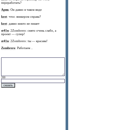
переработать?
Арик
: Он давно в таком виде
kost
: чтос линкером справа?
kost
: давно никто не пишет
st41n
: 2Zombrero: снято очень слабо, а
проект — супер!
st41n
: 2Zombrero: ты — красава!
Zombrero
: Работаем ..
200