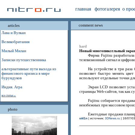
главная
фотогалерея
о про
comment news
articles
Лава и Вулкан
Великобритания
hard
Новый многопиксельный экран 
Милый Милан
Фирма Fujitsu разработал
Записки путешественника
телевизионный сигнал и цифров
альтернативные пути выхода из
На устройстве в три раза
финансового кризиса в мире
позволяет быстро менять цвет
бурундуков
используют отдельные точки для
Индия. Агра
Экран LCD позволяет уста
страницы Web-сайтов, так как 
все статьи→
Fujitsu собирается продав
неизбежных при массовом произ
photo
Ежегодные продажи планир
st41n
| источник:
3DNews.ru
| 16/07/03