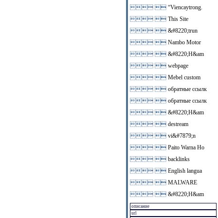
 
“Viencaytrong.
 
This Site
 
&#8220;trun
 
Nambo Motor
 
&#8220;H&am
 
webpage
 
Mebel custom
 
обратные ссылк
 
обратные ссылк
 
&#8220;H&am
 
destream
 
vi&#7879;n
 
Paito Warna Ho
 
backlinks
 
English langua
 
MALWARE
 
&#8220;H&am