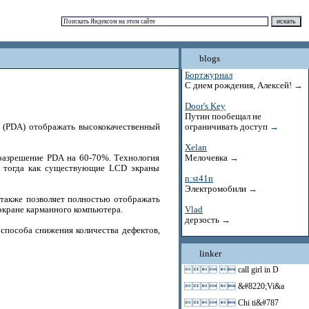
blogs
Бортжурнал
С днем рождения, Алексей!
→
Door's Key
Путин пообещал не
м (PDA) отображать высококачественный
ограничивать доступ
→
Xelan
 разрешение PDA на 60-70%. Технология
Мелочевка
→
й, тогда как существующие LCD экраны
n:st41n
Электромобили
→
 также позволяет полностью отображать
экране карманного компьютера.
Vlad
дерзость
→
 способа снижения количества дефектов,
linker
 
call girl in D
 
&#8220;Vi&a
 
Chi ti&#787