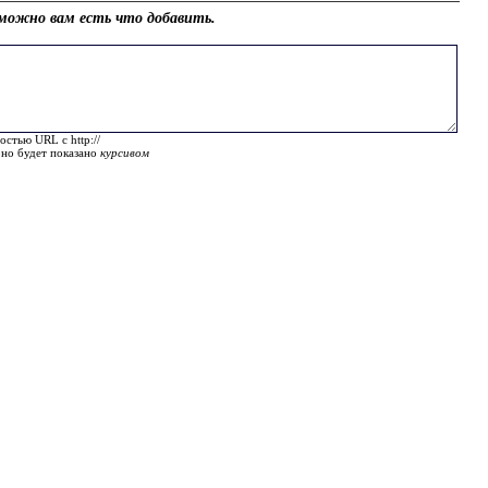
можно вам есть что добавить.
остью URL с http://
оно будет показано
курсивом