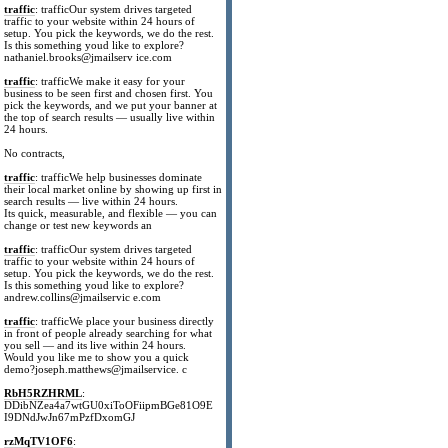
traffic
: trafficOur system drives targeted
traffic to your website within 24 hours of
setup. You pick the keywords, we do the rest.
Is this something youd like to explore?
nathaniel.brooks@jmailserv ice.com
traffic
: trafficWe make it easy for your
business to be seen first and chosen first. You
pick the keywords, and we put your banner at
the top of search results — usually live within
24 hours.
No contracts,
traffic
: trafficWe help businesses dominate
their local market online by showing up first in
search results — live within 24 hours.
Its quick, measurable, and flexible — you can
change or test new keywords an
traffic
: trafficOur system drives targeted
traffic to your website within 24 hours of
setup. You pick the keywords, we do the rest.
Is this something youd like to explore?
andrew.collins@jmailservic e.com
traffic
: trafficWe place your business directly
in front of people already searching for what
you sell — and its live within 24 hours.
Would you like me to show you a quick
demo?joseph.matthews@jmailservice. c
RbH5RZHRML
:
DDibNZea4a7wtGU0xiToOFiipmBGe81O9E
I9DNdJwJn67mPzfDxomGJ
rzMqTV1OF6
: