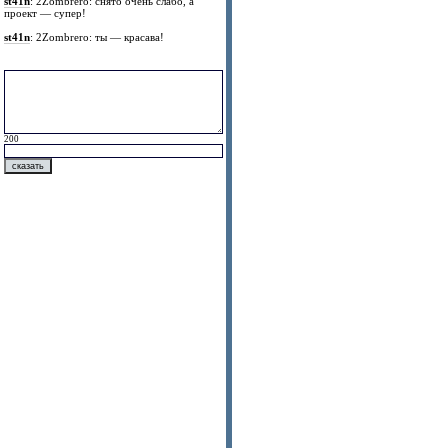
st41n
: 2Zombrero: снято очень слабо, а
проект — супер!
st41n
: 2Zombrero: ты — красава!
200