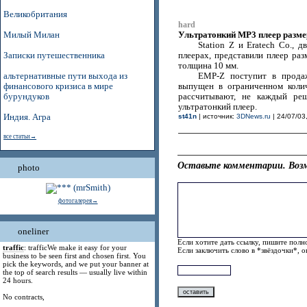
Великобритания
hard
Ультратонкий MP3 плеер разме
Милый Милан
Station Z и Eratech Co.,
Записки путешественника
плеерах, представили плеер раз
толщина 10 мм.
альтернативные пути выхода из
EMP-Z поступит в прода
финансового кризиса в мире
выпущен в ограниченном коли
бурундуков
рассчитывают, не каждый реш
ультратонкий плеер.
Индия. Агра
st41n
| источник:
3DNews.ru
| 24/07/03
все статьи→
Оставьте комментарии. Возм
photo
фотогалерея→
oneliner
Если хотите дать ссылку, пишите полно
traffic
: trafficWe make it easy for your
Если заключить слово в *звёздочки*, 
business to be seen first and chosen first. You
pick the keywords, and we put your banner at
the top of search results — usually live within
24 hours.
No contracts,