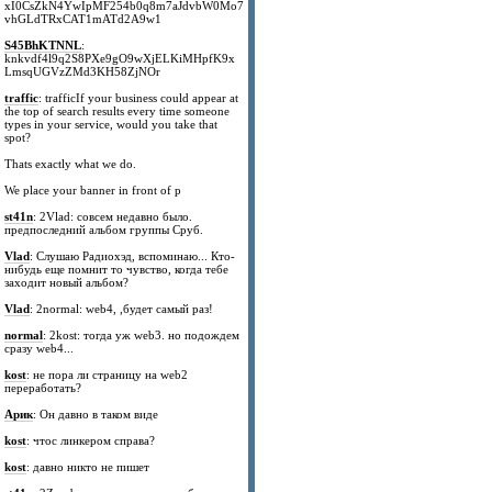
xI0CsZkN4YwIpMF254b0q8m7aJdvbW0Mo7
vhGLdTRxCAT1mATd2A9w1
S45BhKTNNL
:
knkvdf4l9q2S8PXe9gO9wXjELKiMHpfK9x
LmsqUGVzZMd3KH58ZjNOr
traffic
: trafficIf your business could appear at
the top of search results every time someone
types in your service, would you take that
spot?
Thats exactly what we do.
We place your banner in front of p
st41n
: 2Vlad: совсем недавно было.
предпоследний альбом группы Сруб.
Vlad
: Слушаю Радиохэд, вспоминаю... Кто-
нибудь еще помнит то чувство, когда тебе
заходит новый альбом?
Vlad
: 2normal: web4, ,будет самый раз!
normal
: 2kost: тогда уж web3. но подождем
сразу web4...
kost
: не пора ли страницу на web2
переработать?
Арик
: Он давно в таком виде
kost
: чтос линкером справа?
kost
: давно никто не пишет