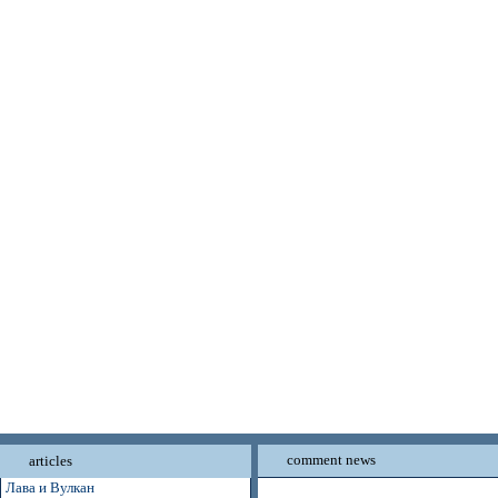
comment news
articles
Лава и Вулкан