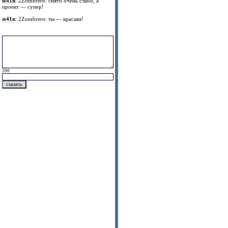
st41n
: 2Zombrero: снято очень слабо, а
проект — супер!
st41n
: 2Zombrero: ты — красава!
200