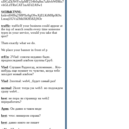
xI0CsZkN4YwIpMF254b0q8m7aJdvbW0Mo7
vhGLdTRxCAT1mATd2A9w1
S45BhKTNNL
:
knkvdf4l9q2S8PXe9gO9wXjELKiMHpfK9x
LmsqUGVzZMd3KH58ZjNOr
traffic
: trafficIf your business could appear at
the top of search results every time someone
types in your service, would you take that
spot?
Thats exactly what we do.
We place your banner in front of p
st41n
: 2Vlad: совсем недавно было.
предпоследний альбом группы Сруб.
Vlad
: Слушаю Радиохэд, вспоминаю... Кто-
нибудь еще помнит то чувство, когда тебе
заходит новый альбом?
Vlad
: 2normal: web4, ,будет самый раз!
normal
: 2kost: тогда уж web3. но подождем
сразу web4...
kost
: не пора ли страницу на web2
переработать?
Арик
: Он давно в таком виде
kost
: чтос линкером справа?
kost
: давно никто не пишет