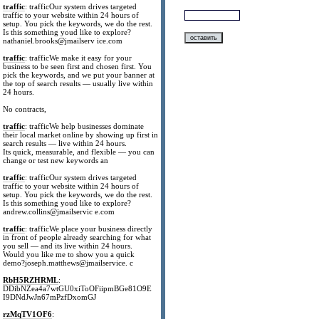
traffic
: trafficOur system drives targeted
traffic to your website within 24 hours of
setup. You pick the keywords, we do the rest.
Is this something youd like to explore?
nathaniel.brooks@jmailserv ice.com
traffic
: trafficWe make it easy for your
business to be seen first and chosen first. You
pick the keywords, and we put your banner at
the top of search results — usually live within
24 hours.
No contracts,
traffic
: trafficWe help businesses dominate
their local market online by showing up first in
search results — live within 24 hours.
Its quick, measurable, and flexible — you can
change or test new keywords an
traffic
: trafficOur system drives targeted
traffic to your website within 24 hours of
setup. You pick the keywords, we do the rest.
Is this something youd like to explore?
andrew.collins@jmailservic e.com
traffic
: trafficWe place your business directly
in front of people already searching for what
you sell — and its live within 24 hours.
Would you like me to show you a quick
demo?joseph.matthews@jmailservice. c
RbH5RZHRML
:
DDibNZea4a7wtGU0xiToOFiipmBGe81O9E
I9DNdJwJn67mPzfDxomGJ
rzMqTV1OF6
: