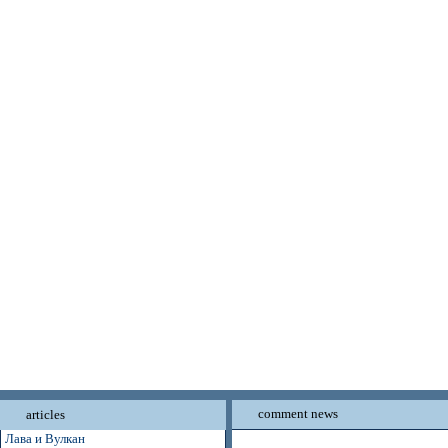
comment news
articles
Лава и Вулкан