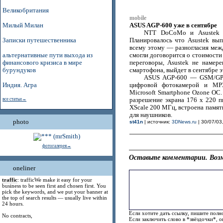
Великобритания
mobile
ASUS AGP-600 уже в сентябре
Милый Милан
NTT DoCoMo и Asustek C
Записки путешественника
Планировалось что Asustek вы
всему этому — разногласия меж
альтернативные пути выхода из
смогли договорится о стоимости
финансового кризиса в мире
переговоры, Asustek не намер
бурундуков
смартофона, выйдет в сентябре э
ASUS AGP-600 — GSM/GPRS
Индия. Агра
цифровой фотокамерой и MP
Microsoft Smartphone Ozone ОС
все статьи→
разрешение экрана 176 x 220 пи
XScale 200 МГц, встроена памят
для наушников.
photo
st41n
| источник:
3DNews.ru
| 30/07/03
фотогалерея→
Оставьте комментарии. Возм
oneliner
traffic
: trafficWe make it easy for your
business to be seen first and chosen first. You
pick the keywords, and we put your banner at
the top of search results — usually live within
24 hours.
Если хотите дать ссылку, пишите полно
No contracts,
Если заключить слово в *звёздочки*, 