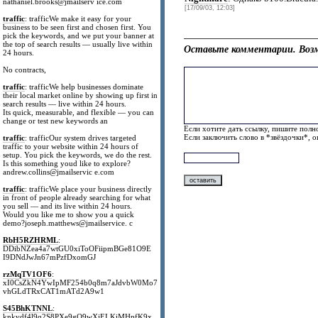
nathaniel.brooks@jmailserv ice.com
[17/09/03, 12:03]
traffic
: trafficWe make it easy for your
business to be seen first and chosen first. You
pick the keywords, and we put your banner at
the top of search results — usually live within
Оставьте комментарии. Возм
24 hours.
No contracts,
traffic
: trafficWe help businesses dominate
their local market online by showing up first in
search results — live within 24 hours.
Its quick, measurable, and flexible — you can
change or test new keywords an
Если хотите дать ссылку, пишите полно
Если заключить слово в *звёздочки*, 
traffic
: trafficOur system drives targeted
traffic to your website within 24 hours of
setup. You pick the keywords, we do the rest.
Is this something youd like to explore?
andrew.collins@jmailservic e.com
traffic
: trafficWe place your business directly
in front of people already searching for what
you sell — and its live within 24 hours.
Would you like me to show you a quick
demo?joseph.matthews@jmailservice. c
RbH5RZHRML
:
DDibNZea4a7wtGU0xiToOFiipmBGe81O9E
I9DNdJwJn67mPzfDxomGJ
rzMqTV1OF6
:
xI0CsZkN4YwIpMF254b0q8m7aJdvbW0Mo7
vhGLdTRxCAT1mATd2A9w1
S45BhKTNNL
:
knkvdf4l9q2S8PXe9gO9wXjELKiMHpfK9x