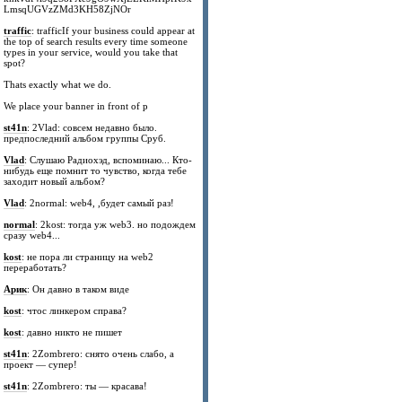
LmsqUGVzZMd3KH58ZjNOr
traffic
: trafficIf your business could appear at
the top of search results every time someone
types in your service, would you take that
spot?
Thats exactly what we do.
We place your banner in front of p
st41n
: 2Vlad: совсем недавно было.
предпоследний альбом группы Сруб.
Vlad
: Слушаю Радиохэд, вспоминаю... Кто-
нибудь еще помнит то чувство, когда тебе
заходит новый альбом?
Vlad
: 2normal: web4, ,будет самый раз!
normal
: 2kost: тогда уж web3. но подождем
сразу web4...
kost
: не пора ли страницу на web2
переработать?
Арик
: Он давно в таком виде
kost
: чтос линкером справа?
kost
: давно никто не пишет
st41n
: 2Zombrero: снято очень слабо, а
проект — супер!
st41n
: 2Zombrero: ты — красава!