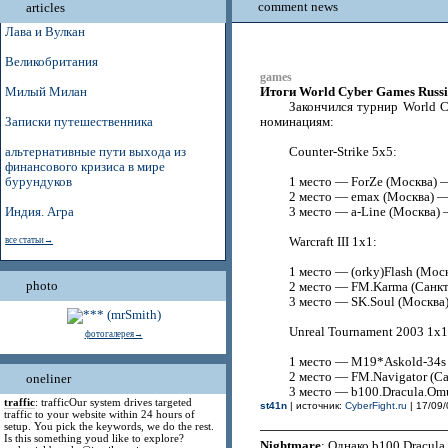
comment news
articles
Лава и Вулкан
Великобритания
games
Итоги World Cyber Games Russi
Милый Милан
Закончился турнир World C
Записки путешественника
номинациям:
альтернативные пути выхода из
Counter-Strike 5x5:
финансового кризиса в мире
бурундуков
1 место — ForZe (Москва) 
2 место — emax (Москва) 
Индия. Агра
3 место — a-Line (Москва)
все статьи→
Warcraft III 1x1:
1 место — (orky)Flash (Мос
photo
2 место — FM.Karma (Санкт
3 место — SK.Soul (Москва)
Unreal Tournament 2003 1x1
фотогалерея→
1 место — M19*Askold-34s 
2 место — FM.Navigator (С
oneliner
3 место — b100.Dracula.Om
traffic
: trafficOur system drives targeted
st41n
| источник:
CyberFight.ru
| 17/09/
traffic to your website within 24 hours of
setup. You pick the keywords, we do the rest.
Is this something youd like to explore?
Nightmare
: Однако b100.Dracula