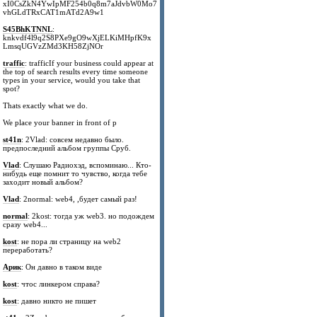
xI0CsZkN4YwIpMF254b0q8m7aJdvbW0Mo7
vhGLdTRxCAT1mATd2A9w1
S45BhKTNNL
:
knkvdf4l9q2S8PXe9gO9wXjELKiMHpfK9x
LmsqUGVzZMd3KH58ZjNOr
traffic
: trafficIf your business could appear at
the top of search results every time someone
types in your service, would you take that
spot?
Thats exactly what we do.
We place your banner in front of p
st41n
: 2Vlad: совсем недавно было.
предпоследний альбом группы Сруб.
Vlad
: Слушаю Радиохэд, вспоминаю... Кто-
нибудь еще помнит то чувство, когда тебе
заходит новый альбом?
Vlad
: 2normal: web4, ,будет самый раз!
normal
: 2kost: тогда уж web3. но подождем
сразу web4...
kost
: не пора ли страницу на web2
переработать?
Арик
: Он давно в таком виде
kost
: чтос линкером справа?
kost
: давно никто не пишет