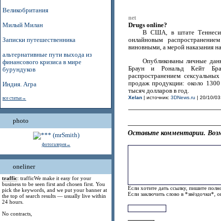
Великобритания
net
Drugs online?
Милый Милан
В США, в штате Теннеси,
Записки путешественника
онлайновым распространение
виновными, а мерой наказания н
альтернативные пути выхода из
Опубликованы личные данн
финансового кризиса в мире
Браун и Рональд Кейт Бра
бурундуков
распространением сексуальны
продаж продукции: около 1300
Индия. Агра
тысяч долларов в год.
Xelan
| источник:
3DNews.ru
| 20/10/03
все статьи→
photo
Оставьте комментарии. Возм
фотогалерея→
oneliner
traffic
: trafficWe make it easy for your
business to be seen first and chosen first. You
Если хотите дать ссылку, пишите полно
pick the keywords, and we put your banner at
Если заключить слово в *звёздочки*, 
the top of search results — usually live within
24 hours.
No contracts,