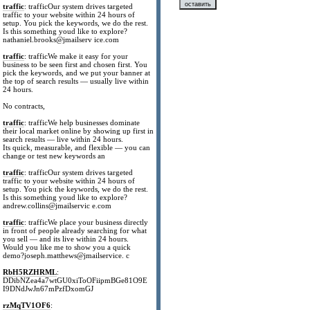
traffic
: trafficOur system drives targeted
traffic to your website within 24 hours of
setup. You pick the keywords, we do the rest.
Is this something youd like to explore?
nathaniel.brooks@jmailserv ice.com
traffic
: trafficWe make it easy for your
business to be seen first and chosen first. You
pick the keywords, and we put your banner at
the top of search results — usually live within
24 hours.
No contracts,
traffic
: trafficWe help businesses dominate
their local market online by showing up first in
search results — live within 24 hours.
Its quick, measurable, and flexible — you can
change or test new keywords an
traffic
: trafficOur system drives targeted
traffic to your website within 24 hours of
setup. You pick the keywords, we do the rest.
Is this something youd like to explore?
andrew.collins@jmailservic e.com
traffic
: trafficWe place your business directly
in front of people already searching for what
you sell — and its live within 24 hours.
Would you like me to show you a quick
demo?joseph.matthews@jmailservice. c
RbH5RZHRML
:
DDibNZea4a7wtGU0xiToOFiipmBGe81O9E
I9DNdJwJn67mPzfDxomGJ
rzMqTV1OF6
: