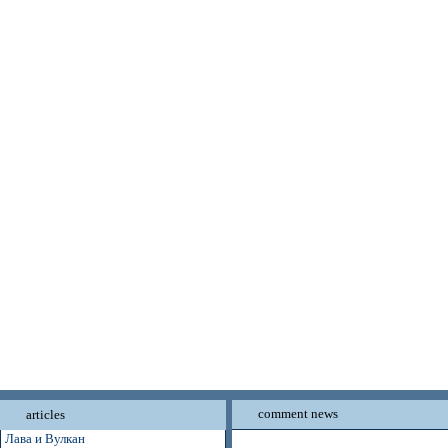
comment news
articles
Лава и Вулкан