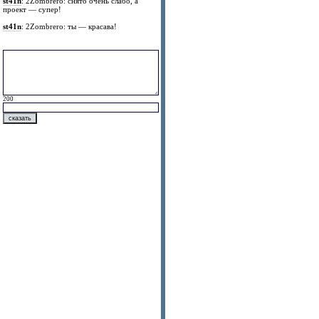
st41n
: 2Zombrero: снято очень слабо, а
проект — супер!
st41n
: 2Zombrero: ты — красава!
200