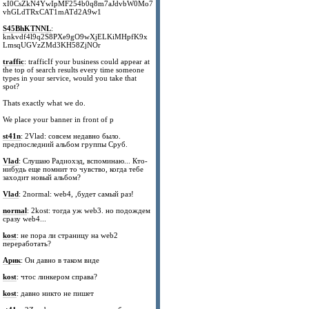
xI0CsZkN4YwIpMF254b0q8m7aJdvbW0Mo7
vhGLdTRxCAT1mATd2A9w1
S45BhKTNNL
:
knkvdf4l9q2S8PXe9gO9wXjELKiMHpfK9x
LmsqUGVzZMd3KH58ZjNOr
traffic
: trafficIf your business could appear at
the top of search results every time someone
types in your service, would you take that
spot?
Thats exactly what we do.
We place your banner in front of p
st41n
: 2Vlad: совсем недавно было.
предпоследний альбом группы Сруб.
Vlad
: Слушаю Радиохэд, вспоминаю... Кто-
нибудь еще помнит то чувство, когда тебе
заходит новый альбом?
Vlad
: 2normal: web4, ,будет самый раз!
normal
: 2kost: тогда уж web3. но подождем
сразу web4...
kost
: не пора ли страницу на web2
переработать?
Арик
: Он давно в таком виде
kost
: чтос линкером справа?
kost
: давно никто не пишет