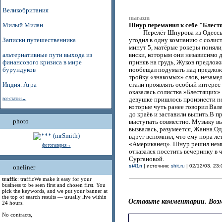
Великобритания
marazm
Шнур переманил к себе "Блес
Милый Милан
Перелёт Шнурова из Одессы
Записки путешественника
угодил в одну компанию с соли
минут 5, матёрые рокеры поняли,
альтернативные пути выхода из
виски, которым они независимо д
финансового кризиса в мире
приняв на грудь, Жуков предлож
бурундуков
пообещал подумать над предложе
тройку «знакомых» слов, незаме
Индия. Агра
стали проявлять особый интерес к
оказалась солистка »Блестящих»
все статьи→
девушке пришлось произнести не
которые чуть ранее говорил Вал
до краёв и заставили выпить.В п
photo
выступать совместно. Музыку вы
вызвалась, разумеется, Жанна.О
вдруг вспомнил, что ему пора ле
«Американец». Шнур решил немно
фотогалерея→
отказался посетить вечеринку в
Сургановой.
st41n
| источник:
shit.ru
| 02/12/03, 23:
oneliner
traffic
: trafficWe make it easy for your
business to be seen first and chosen first. You
pick the keywords, and we put your banner at
the top of search results — usually live within
Оставьте комментарии. Возм
24 hours.
No contracts,