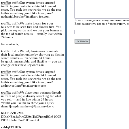
traffic
: trafficOur system drives targeted
traffic to your website within 24 hours of
setup. You pick the keywords, we do the rest.
Is this something youd like to explore?
nathaniel.brooks@jmailserv ice.com
Если хотите дать ссылку, пишите полно
traffic
: trafficWe make it easy for your
Если заключить слово в *звёздочки*, 
business to be seen first and chosen first. You
pick the keywords, and we put your banner at
the top of search results — usually live within
24 hours.
No contracts,
traffic
: trafficWe help businesses dominate
their local market online by showing up first in
search results — live within 24 hours.
Its quick, measurable, and flexible — you can
change or test new keywords an
traffic
: trafficOur system drives targeted
traffic to your website within 24 hours of
setup. You pick the keywords, we do the rest.
Is this something youd like to explore?
andrew.collins@jmailservic e.com
traffic
: trafficWe place your business directly
in front of people already searching for what
you sell — and its live within 24 hours.
Would you like me to show you a quick
demo?joseph.matthews@jmailservice. c
RbH5RZHRML
:
DDibNZea4a7wtGU0xiToOFiipmBGe81O9E
I9DNdJwJn67mPzfDxomGJ
rzMqTV1OF6
: