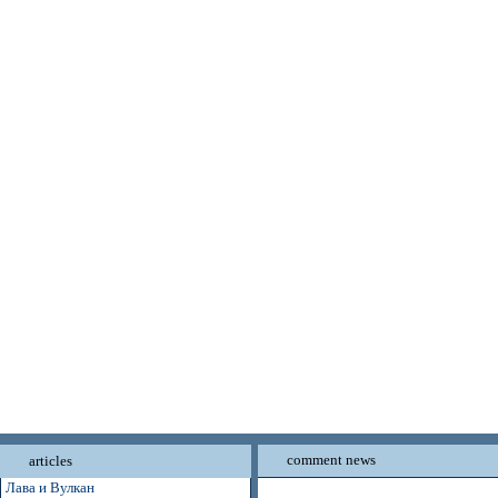
comment news
articles
Лава и Вулкан