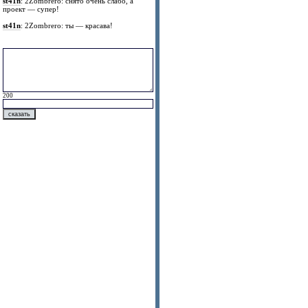
st41n
: 2Zombrero: снято очень слабо, а
проект — супер!
st41n
: 2Zombrero: ты — красава!
200