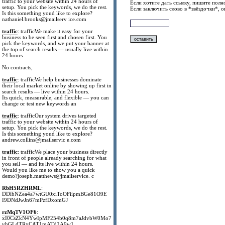
traffic to your website within 24 hours of
Если хотите дать ссылку, пишите полно
setup. You pick the keywords, we do the rest.
Если заключить слово в *звёздочки*, 
Is this something youd like to explore?
nathaniel.brooks@jmailserv ice.com
traffic
: trafficWe make it easy for your
business to be seen first and chosen first. You
pick the keywords, and we put your banner at
the top of search results — usually live within
24 hours.
No contracts,
traffic
: trafficWe help businesses dominate
their local market online by showing up first in
search results — live within 24 hours.
Its quick, measurable, and flexible — you can
change or test new keywords an
traffic
: trafficOur system drives targeted
traffic to your website within 24 hours of
setup. You pick the keywords, we do the rest.
Is this something youd like to explore?
andrew.collins@jmailservic e.com
traffic
: trafficWe place your business directly
in front of people already searching for what
you sell — and its live within 24 hours.
Would you like me to show you a quick
demo?joseph.matthews@jmailservice. c
RbH5RZHRML
:
DDibNZea4a7wtGU0xiToOFiipmBGe81O9E
I9DNdJwJn67mPzfDxomGJ
rzMqTV1OF6
:
xI0CsZkN4YwIpMF254b0q8m7aJdvbW0Mo7
vhGLdTRxCAT1mATd2A9w1