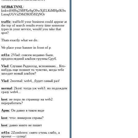
S45BhKTNNL
:
knkvdf4l9q2S8PXe9gO9wXjELKiMHpfK9x
LmsqUGVzZMd3KH58ZjNOr
traffic
: trafficIf your business could appear at
the top of search results every time someone
types in your service, would you take that
spot?
Thats exactly what we do.
We place your banner in front of p
st41n
: 2Vlad: совсем недавно было.
предпоследний альбом группы Сруб.
Vlad
: Слушаю Радиохэд, вспоминаю... Кто-
нибудь еще помнит то чувство, когда тебе
заходит новый альбом?
Vlad
: 2normal: web4, ,будет самый раз!
normal
: 2kost: тогда уж web3. но подождем
сразу web4...
kost
: не пора ли страницу на web2
переработать?
Арик
: Он давно в таком виде
kost
: чтос линкером справа?
kost
: давно никто не пишет
st41n
: 2Zombrero: снято очень слабо, а
проект — супер!