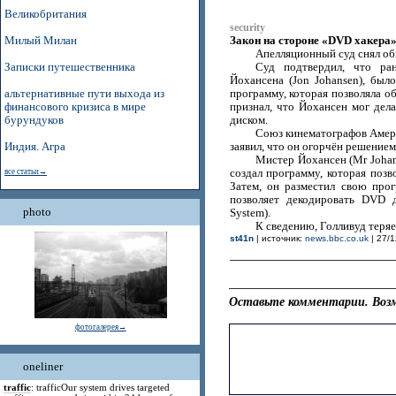
Великобритания
security
Закон на стороне «DVD хакера
Милый Милан
Апелляционный суд снял об
Записки путешественника
Суд подтвердил, что ра
Йохансена (Jon Johansen), был
альтернативные пути выхода из
программу, которая позволяла о
финансового кризиса в мире
признал, что Йохансен мог дел
бурундуков
диском.
Союз кинематографов Америк
Индия. Агра
заявил, что он огорчён решением
Мистер Йохансен (Mr Johan
все статьи→
создал программу, которая поз
Затем, он разместил свою про
позволяет декодировать DVD д
photo
System).
К сведению, Голливуд теряе
st41n
| источник:
news.bbc.co.uk
| 27/1
Оставьте комментарии. Возм
фотогалерея→
oneliner
traffic
: trafficOur system drives targeted