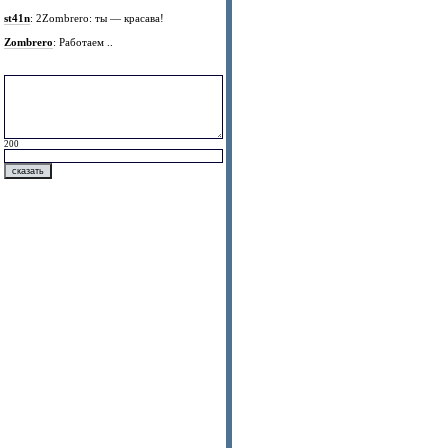
st41n
: 2Zombrero: ты — красава!
Zombrero
: Работаем ..
200