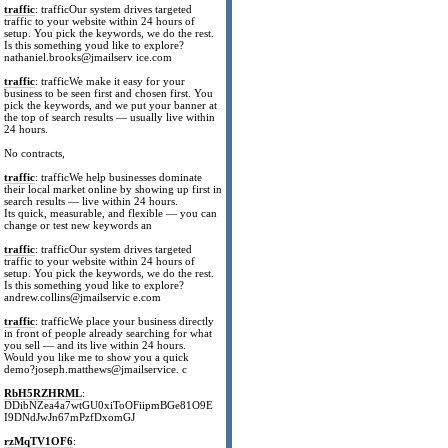
traffic
: trafficOur system drives targeted
traffic to your website within 24 hours of
setup. You pick the keywords, we do the rest.
Is this something youd like to explore?
nathaniel.brooks@jmailserv ice.com
traffic
: trafficWe make it easy for your
business to be seen first and chosen first. You
pick the keywords, and we put your banner at
the top of search results — usually live within
24 hours.
No contracts,
traffic
: trafficWe help businesses dominate
their local market online by showing up first in
search results — live within 24 hours.
Its quick, measurable, and flexible — you can
change or test new keywords an
traffic
: trafficOur system drives targeted
traffic to your website within 24 hours of
setup. You pick the keywords, we do the rest.
Is this something youd like to explore?
andrew.collins@jmailservic e.com
traffic
: trafficWe place your business directly
in front of people already searching for what
you sell — and its live within 24 hours.
Would you like me to show you a quick
demo?joseph.matthews@jmailservice. c
RbH5RZHRML
:
DDibNZea4a7wtGU0xiToOFiipmBGe81O9E
I9DNdJwJn67mPzfDxomGJ
rzMqTV1OF6
: