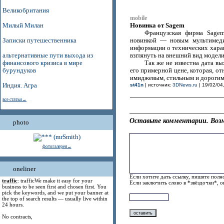
Великобритания
mobile
Новинка от Sagem
Милый Милан
Французская фирма Sagem
Записки путешественника
новинкой — новым мультимед
информации о технических харак
альтернативные пути выхода из
взглянуть на внешний вид модели
финансового кризиса в мире
Так же не известна дата в
бурундуков
его примерной цене, которая, от
имиджевым, стильным и дорогим 
Индия. Агра
st41n
| источник:
3DNews.ru
| 19/02/04
все статьи→
Оставьте комментарии. Возм
photo
фотогалерея→
oneliner
Если хотите дать ссылку, пишите полно
traffic
: trafficWe make it easy for your
Если заключить слово в *звёздочки*, 
business to be seen first and chosen first. You
pick the keywords, and we put your banner at
the top of search results — usually live within
24 hours.
No contracts,