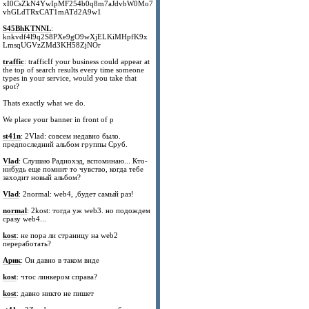
xI0CsZkN4YwIpMF254b0q8m7aJdvbW0Mo7
vhGLdTRxCAT1mATd2A9w1
S45BhKTNNL
:
knkvdf4l9q2S8PXe9gO9wXjELKiMHpfK9x
LmsqUGVzZMd3KH58ZjNOr
traffic
: trafficIf your business could appear at
the top of search results every time someone
types in your service, would you take that
spot?
Thats exactly what we do.
We place your banner in front of p
st41n
: 2Vlad: совсем недавно было.
предпоследний альбом группы Сруб.
Vlad
: Слушаю Радиохэд, вспоминаю... Кто-
нибудь еще помнит то чувство, когда тебе
заходит новый альбом?
Vlad
: 2normal: web4, ,будет самый раз!
normal
: 2kost: тогда уж web3. но подождем
сразу web4...
kost
: не пора ли страницу на web2
переработать?
Арик
: Он давно в таком виде
kost
: чтос линкером справа?
kost
: давно никто не пишет