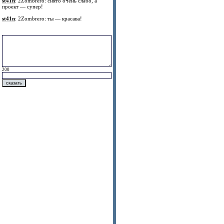
st41n
: 2Zombrero: снято очень слабо, а
проект — супер!
st41n
: 2Zombrero: ты — красава!
200