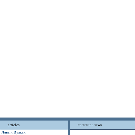
comment news
articles
Лава и Вулкан