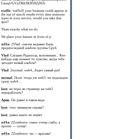
LmsqUGVzZMd3KH58ZjNOr
traffic
: trafficIf your business could appear at
the top of search results every time someone
types in your service, would you take that
spot?
Thats exactly what we do.
We place your banner in front of p
st41n
: 2Vlad: совсем недавно было.
предпоследний альбом группы Сруб.
Vlad
: Слушаю Радиохэд, вспоминаю... Кто-
нибудь еще помнит то чувство, когда тебе
заходит новый альбом?
Vlad
: 2normal: web4, ,будет самый раз!
normal
: 2kost: тогда уж web3. но подождем
сразу web4...
kost
: не пора ли страницу на web2
переработать?
Арик
: Он давно в таком виде
kost
: чтос линкером справа?
kost
: давно никто не пишет
st41n
: 2Zombrero: снято очень слабо, а
проект — супер!
st41n
: 2Zombrero: ты — красава!