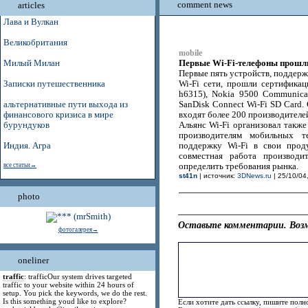
comment news
articles
Лава и Вулкан
Великобритания
mobile
Первые Wi-Fi-телефоны прошл
Милый Милан
Первые пять устройств, поддер
Записки путешественника
Wi-Fi сети, прошли сертифика
h6315), Nokia 9500 Communica
альтернативные пути выхода из
SanDisk Connect Wi-Fi SD Card.
финансового кризиса в мире
входят более 200 производителе
бурундуков
Альянс Wi-Fi организовал также
производителям мобильных т
Индия. Агра
поддержку Wi-Fi в свои проду
совместная работа производи
все статьи→
определить требования рынка.
st41n
| источник:
3DNews.ru
| 25/10/04
photo
Оставьте комментарии. Возм
фотогалерея→
oneliner
traffic
: trafficOur system drives targeted
traffic to your website within 24 hours of
setup. You pick the keywords, we do the rest.
Is this something youd like to explore?
Если хотите дать ссылку, пишите полно