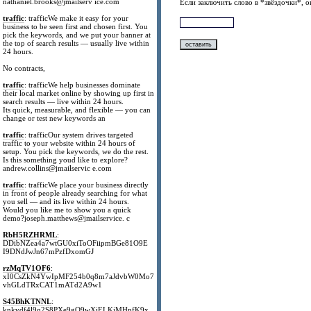
nathaniel.brooks@jmailserv ice.com
Если заключить слово в *звёздочки*, 
traffic
: trafficWe make it easy for your
business to be seen first and chosen first. You
pick the keywords, and we put your banner at
the top of search results — usually live within
24 hours.
No contracts,
traffic
: trafficWe help businesses dominate
their local market online by showing up first in
search results — live within 24 hours.
Its quick, measurable, and flexible — you can
change or test new keywords an
traffic
: trafficOur system drives targeted
traffic to your website within 24 hours of
setup. You pick the keywords, we do the rest.
Is this something youd like to explore?
andrew.collins@jmailservic e.com
traffic
: trafficWe place your business directly
in front of people already searching for what
you sell — and its live within 24 hours.
Would you like me to show you a quick
demo?joseph.matthews@jmailservice. c
RbH5RZHRML
:
DDibNZea4a7wtGU0xiToOFiipmBGe81O9E
I9DNdJwJn67mPzfDxomGJ
rzMqTV1OF6
:
xI0CsZkN4YwIpMF254b0q8m7aJdvbW0Mo7
vhGLdTRxCAT1mATd2A9w1
S45BhKTNNL
:
knkvdf4l9q2S8PXe9gO9wXjELKiMHpfK9x