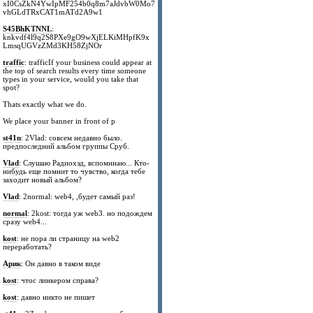
xI0CsZkN4YwIpMF254b0q8m7aJdvbW0Mo7
vhGLdTRxCAT1mATd2A9w1
S45BhKTNNL
:
knkvdf4l9q2S8PXe9gO9wXjELKiMHpfK9x
LmsqUGVzZMd3KH58ZjNOr
traffic
: trafficIf your business could appear at
the top of search results every time someone
types in your service, would you take that
spot?
Thats exactly what we do.
We place your banner in front of p
st41n
: 2Vlad: совсем недавно было.
предпоследний альбом группы Сруб.
Vlad
: Слушаю Радиохэд, вспоминаю... Кто-
нибудь еще помнит то чувство, когда тебе
заходит новый альбом?
Vlad
: 2normal: web4, ,будет самый раз!
normal
: 2kost: тогда уж web3. но подождем
сразу web4...
kost
: не пора ли страницу на web2
переработать?
Арик
: Он давно в таком виде
kost
: чтос линкером справа?
kost
: давно никто не пишет