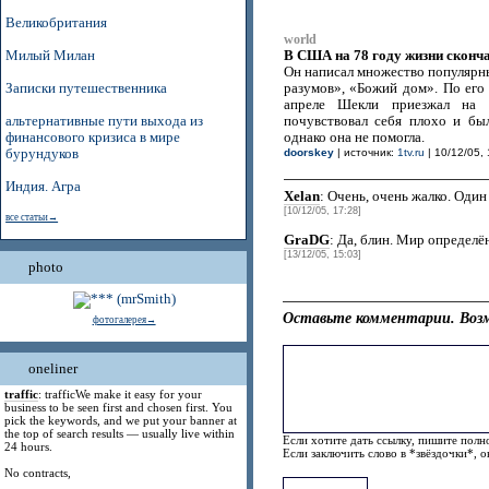
Великобритания
world
В США на 78 году жизни сконч
Милый Милан
Он написал множество популярны
Записки путешественника
разумов», «Божий дом». По его
апреле Шекли приезжал на 
альтернативные пути выхода из
почувствовал себя плохо и бы
финансового кризиса в мире
однако она не помогла.
бурундуков
doorskey
| источник:
1tv.ru
| 10/12/05, 
Индия. Агра
Xelan
: Очень, очень жалко. Оди
[10/12/05, 17:28]
все статьи→
GraDG
: Да, блин. Мир определён
[13/12/05, 15:03]
photo
Оставьте комментарии. Возм
фотогалерея→
oneliner
traffic
: trafficWe make it easy for your
business to be seen first and chosen first. You
pick the keywords, and we put your banner at
the top of search results — usually live within
Если хотите дать ссылку, пишите полно
24 hours.
Если заключить слово в *звёздочки*, 
No contracts,