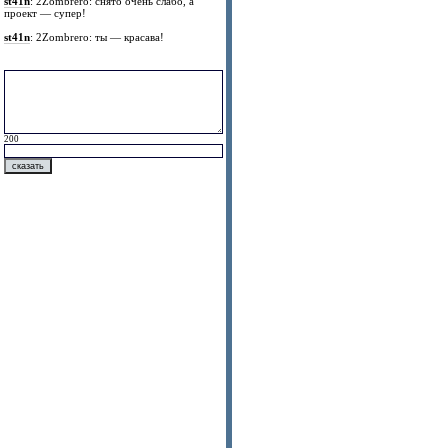
st41n
: 2Zombrero: снято очень слабо, а
проект — супер!
st41n
: 2Zombrero: ты — красава!
200