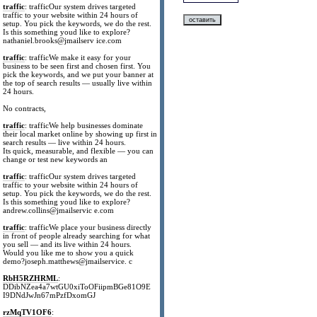
traffic
: trafficOur system drives targeted
traffic to your website within 24 hours of
setup. You pick the keywords, we do the rest.
Is this something youd like to explore?
nathaniel.brooks@jmailserv ice.com
traffic
: trafficWe make it easy for your
business to be seen first and chosen first. You
pick the keywords, and we put your banner at
the top of search results — usually live within
24 hours.
No contracts,
traffic
: trafficWe help businesses dominate
their local market online by showing up first in
search results — live within 24 hours.
Its quick, measurable, and flexible — you can
change or test new keywords an
traffic
: trafficOur system drives targeted
traffic to your website within 24 hours of
setup. You pick the keywords, we do the rest.
Is this something youd like to explore?
andrew.collins@jmailservic e.com
traffic
: trafficWe place your business directly
in front of people already searching for what
you sell — and its live within 24 hours.
Would you like me to show you a quick
demo?joseph.matthews@jmailservice. c
RbH5RZHRML
:
DDibNZea4a7wtGU0xiToOFiipmBGe81O9E
I9DNdJwJn67mPzfDxomGJ
rzMqTV1OF6
: