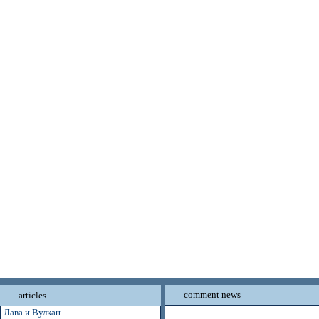
comment news
articles
Лава и Вулкан