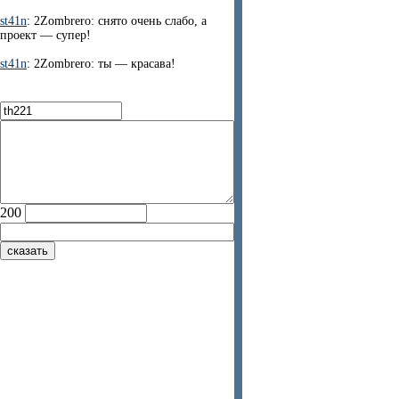
st41n
: 2Zombrero: снято очень слабо, а
проект — супер!
st41n
: 2Zombrero: ты — красава!
200