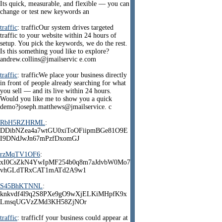
Its quick, measurable, and flexible — you can
change or test new keywords an
traffic
: trafficOur system drives targeted
traffic to your website within 24 hours of
setup. You pick the keywords, we do the rest.
Is this something youd like to explore?
andrew.collins@jmailservic e.com
traffic
: trafficWe place your business directly
in front of people already searching for what
you sell — and its live within 24 hours.
Would you like me to show you a quick
demo?joseph.matthews@jmailservice. c
RbH5RZHRML
:
DDibNZea4a7wtGU0xiToOFiipmBGe81O9E
I9DNdJwJn67mPzfDxomGJ
rzMqTV1OF6
:
xI0CsZkN4YwIpMF254b0q8m7aJdvbW0Mo7
vhGLdTRxCAT1mATd2A9w1
S45BhKTNNL
:
knkvdf4l9q2S8PXe9gO9wXjELKiMHpfK9x
LmsqUGVzZMd3KH58ZjNOr
traffic
: trafficIf your business could appear at