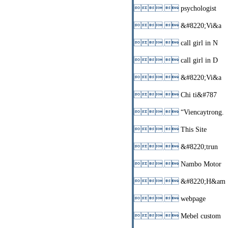
 
psychologist
 
&#8220;Vi&a
 
call girl in N
 
call girl in D
 
&#8220;Vi&a
 
Chi ti&#787
 
“Viencaytrong.
 
This Site
 
&#8220;trun
 
Nambo Motor
 
&#8220;H&am
 
webpage
 
Mebel custom