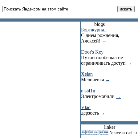
blogs
Бортжурнал
С днем рождения,
Алексей!
→
Door's Key
Путин пообещал не
ограничивать доступ
→
Xelan
Мелочевка
→
n:st41n
Электромобили
→
Vlad
дерзость
→
linker
 
Nouveau casino