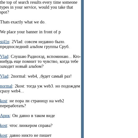
the top of search results every time someone
types in your service, would you take that
spot?
Thats exactly what we do.
We place your banner in front of p
st41n
: 2Vlad: совсем недавно было.
предпоследний альбом группы Сруб.
Vlad
: Слушаю Радиохэд, вспоминаю... Кто-
нибудь еще помнит то чувство, когда тебе
заходит новый альбом?
Vlad
: 2normal: web4, ,будет самый раз!
normal
: 2kost: тогда уж web3. но подождем
сразу web4...
kost
: не пора ли страницу на web2
переработать?
Арик
: Он давно в таком виде
kost
: чтос линкером справа?
kost
: давно никто не пишет