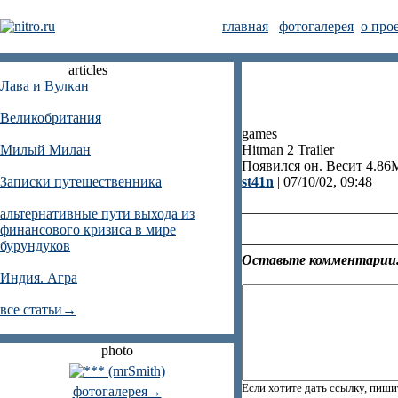
главная
фотогалерея
о про
articles
Лава и Вулкан
Великобритания
games
Милый Милан
Hitman 2 Trailer
Появился он. Весит 4.86
Записки путешественника
st41n
| 07/10/02, 09:48
альтернативные пути выхода из
финансового кризиса в мире
бурундуков
Оставьте комментарии.
Индия. Агра
все статьи→
photo
Если хотите дать ссылку, пиши
фотогалерея→