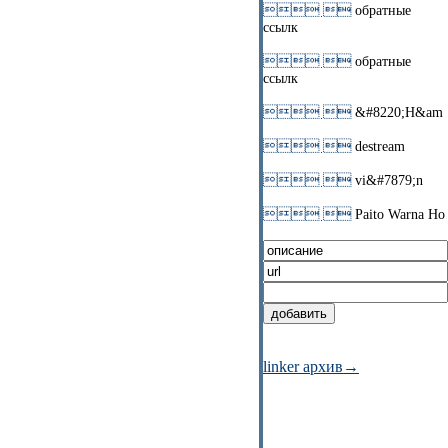
 
обратные
ссылк
 
обратные
ссылк
 
&#8220;H&am
 
destream
 
vi&#7879;n
 
Paito Warna Ho
linker архив→