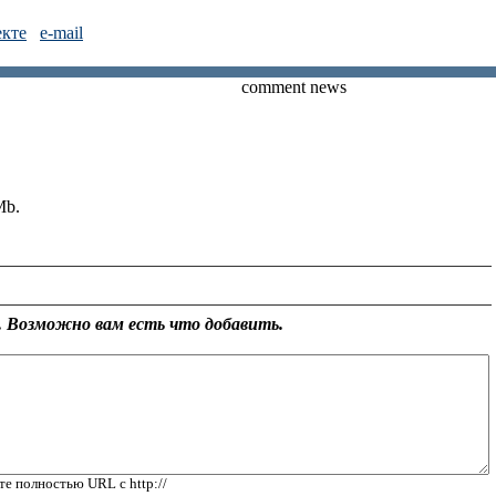
екте
e-mail
comment news
Mb.
 Возможно вам есть что добавить.
те полностью URL с http://