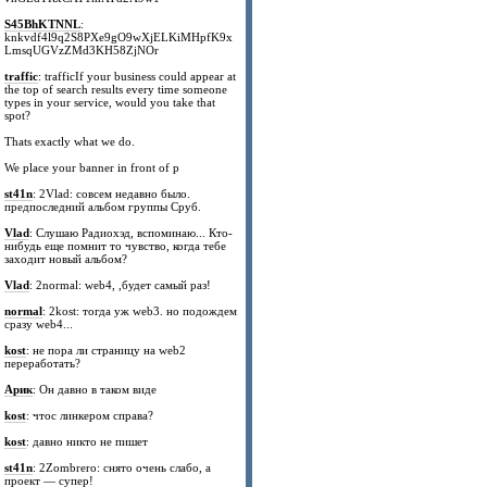
S45BhKTNNL
:
knkvdf4l9q2S8PXe9gO9wXjELKiMHpfK9x
LmsqUGVzZMd3KH58ZjNOr
traffic
: trafficIf your business could appear at
the top of search results every time someone
types in your service, would you take that
spot?
Thats exactly what we do.
We place your banner in front of p
st41n
: 2Vlad: совсем недавно было.
предпоследний альбом группы Сруб.
Vlad
: Слушаю Радиохэд, вспоминаю... Кто-
нибудь еще помнит то чувство, когда тебе
заходит новый альбом?
Vlad
: 2normal: web4, ,будет самый раз!
normal
: 2kost: тогда уж web3. но подождем
сразу web4...
kost
: не пора ли страницу на web2
переработать?
Арик
: Он давно в таком виде
kost
: чтос линкером справа?
kost
: давно никто не пишет
st41n
: 2Zombrero: снято очень слабо, а
проект — супер!