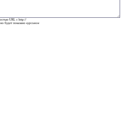
остью URL с http://
оно будет показано
курсивом