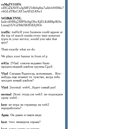
rzMqTV1OF6
:
xI0CsZkN4YwIpMF254b0q8m7aJdvbW0Mo7
vhGLdTRxCAT1mATd2A9w1
S45BhKTNNL
:
knkvdf4l9q2S8PXe9gO9wXjELKiMHpfK9x
LmsqUGVzZMd3KH58ZjNOr
traffic
: trafficIf your business could appear at
the top of search results every time someone
types in your service, would you take that
spot?
Thats exactly what we do.
We place your banner in front of p
st41n
: 2Vlad: совсем недавно было.
предпоследний альбом группы Сруб.
Vlad
: Слушаю Радиохэд, вспоминаю... Кто-
нибудь еще помнит то чувство, когда тебе
заходит новый альбом?
Vlad
: 2normal: web4, ,будет самый раз!
normal
: 2kost: тогда уж web3. но подождем
сразу web4...
kost
: не пора ли страницу на web2
переработать?
Арик
: Он давно в таком виде
kost
: чтос линкером справа?
kost
: давно никто не пишет