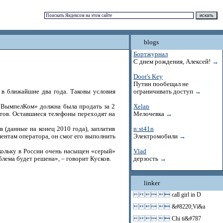
blogs
Бортжурнал
С днем рождения, Алексей!
→
Door's Key
Путин пообещал не
в ближайшие два года. Таковы условия
ограничивать доступ
→
 «ВымпелКом» должна была продать за 2
Xelan
ратов. Оставшиеся телефоны переходят на
Мелочевка
→
 (данные на конец 2010 года), заплатив
n:st41n
ментам оператора, он смог его выполнить
Электромобили
→
кольку в России очень насыщен «серый»
Vlad
лема будет решена», – говорит Кусков.
дерзость
→
linker
 
call girl in D
 
&#8220;Vi&a
 
Chi ti&#787