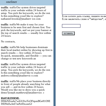
oneliner
traffic
: trafficOur system drives targeted
traffic to your website within 24 hours of
setup. You pick the keywords, we do the rest.
Is this something youd like to explore?
Если хотите дать ссылку, пишите полн
nathaniel.brooks@jmailserv ice.com
Если заключить слово в *звёздочки*, 
traffic
: trafficWe make it easy for your
business to be seen first and chosen first. You
pick the keywords, and we put your banner at
the top of search results — usually live within
24 hours.
No contracts,
traffic
: trafficWe help businesses dominate
their local market online by showing up first in
search results — live within 24 hours.
Its quick, measurable, and flexible — you can
change or test new keywords an
traffic
: trafficOur system drives targeted
traffic to your website within 24 hours of
setup. You pick the keywords, we do the rest.
Is this something youd like to explore?
andrew.collins@jmailservic e.com
traffic
: trafficWe place your business directly
in front of people already searching for what
you sell — and its live within 24 hours.
Would you like me to show you a quick
demo?joseph.matthews@jmailservice. c
RbH5RZHRML
:
DDibNZea4a7wtGU0xiToOFiipmBGe81O9E
I9DNdJwJn67mPzfDxomGJ