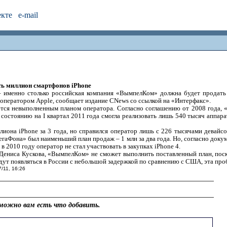
екте
e-mail
ть миллион смартфонов iPhone
– именно столько российская компания «ВымпелКом» должна будет продать 
 оператором Apple, сообщает издание CNews со ссылкой на «Интерфакс».
ются невыполненным планом оператора. Согласно соглашению от 2008 года,
о состоянию на I квартал 2011 года смогла реализовать лишь 540 тысяч аппа
иона iPhone за 3 года, но справился оператор лишь с 226 тысячами девайсов
егаФона» был наименьший план продаж – 1 млн за два года. Но, согласно доку
а в 2010 году оператор не стал участвовать в закупках iPhone 4.
Дениса Кускова, «ВымпелКом» не сможет выполнить поставленный план, пос
дут появляться в России с небольшой задержкой по сравнению с США, эта проб
7/11, 16:26
можно вам есть что добавить.