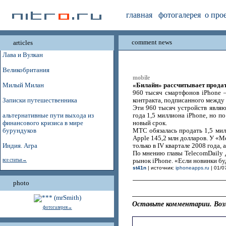
главная
фотогалерея
о про
comment news
articles
Лава и Вулкан
Великобритания
mobile
«Билайн» рассчитывает прода
Милый Милан
960 тысяч смартфонов iPhone 
Записки путешественника
контракта, подписанного между
Эти 960 тысяч устройств явля
альтернативные пути выхода из
года 1,5 миллиона iPhone, но п
финансового кризиса в мире
новый срок.
бурундуков
МТС обязалась продать 1,5 милл
Apple 145,2 млн долларов. У «М
Индия. Агра
только в IV квартале 2008 года, 
По мнению главы TelecomDaily 
все статьи→
рынок iPhone. «Если новинки бу
st41n
| источник:
iphoneapps.ru
| 01/0
photo
Оставьте комментарии. Воз
фотогалерея→