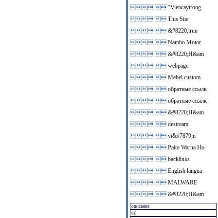
 
“Viencaytrong.
 
This Site
 
&#8220;trun
 
Nambo Motor
 
&#8220;H&am
 
webpage
 
Mebel custom
 
обратные ссылк
 
обратные ссылк
 
&#8220;H&am
 
destream
 
vi&#7879;n
 
Paito Warna Ho
 
backlinks
 
English langua
 
MALWARE
 
&#8220;H&am