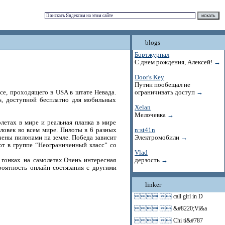
blogs
Бортжурнал
С днем рождения, Алексей!
→
Door's Key
Путин пообещал не
ce, проходящего в USA в штате Невада.
ограничивать доступ
→
es, доступной бесплатно для мобильных
Xelan
Мелочевка
→
летах в мире и реальная планка в мире
еловек во всем мире. Пилоты в 6 разных
n:st41n
ены пилонами на земле. Победа зависит
Электромобили
→
ют в группе “Неограниченный класс” со
Vlad
 гонках на самолетах.Очень интересная
дерзость
→
роятность онлайн состязания с другими
linker
 
call girl in D
 
&#8220;Vi&a
 
Chi ti&#787