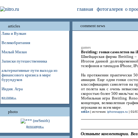
главная
фотогалерея
о про
comment news
articles
Лава и Вулкан
Великобритания
games
Breitling: гонки самолетов на 
Милый Милан
Швейцарская фирма Breitling –
Записки путешественника
Итогом данной долговременной
телефонов и тачпадов IPhone, IP
альтернативные пути выхода из
финансового кризиса в мире
На протяжении практически 50 
бурундуков
авиации. Еще одни гонки состоя
классификациях самолетов на п
Индия. Агра
от полета как с очень невысок
скоростью более 500 миль/час на
все статьи→
Мобильная игра Breitling Ren
концепция, великолепная графи
игроками во всем мире.
photo
st41n
| источник:
iphoneapps.ru
| 01/0
фотогалерея→
Оставьте комментарии. Воз