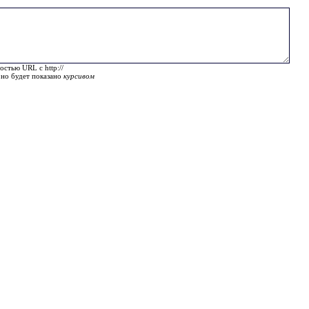
остью URL с http://
оно будет показано
курсивом