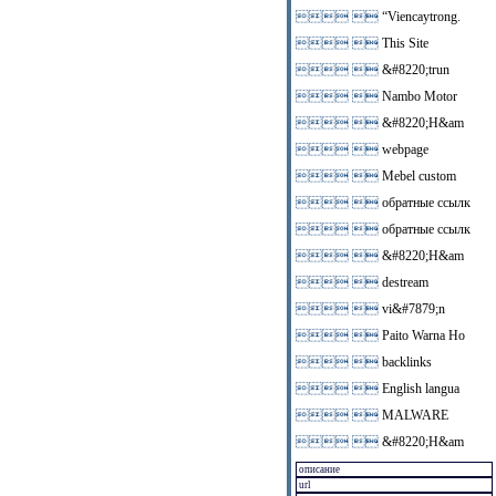
 
“Viencaytrong.
 
This Site
 
&#8220;trun
 
Nambo Motor
 
&#8220;H&am
 
webpage
 
Mebel custom
 
обратные ссылк
 
обратные ссылк
 
&#8220;H&am
 
destream
 
vi&#7879;n
 
Paito Warna Ho
 
backlinks
 
English langua
 
MALWARE
 
&#8220;H&am