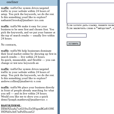
oneliner
traffic
: trafficOur system drives targeted
traffic to your website within 24 hours of
setup. You pick the keywords, we do the rest.
Is this something youd like to explore?
nathaniel.brooks@jmailserv ice.com
Если хотите дать ссылку, пишите полн
traffic
: trafficWe make it easy for your
Если заключить слово в *звёздочки*, 
business to be seen first and chosen first. You
pick the keywords, and we put your banner at
the top of search results — usually live within
24 hours.
No contracts,
traffic
: trafficWe help businesses dominate
their local market online by showing up first in
search results — live within 24 hours.
Its quick, measurable, and flexible — you can
change or test new keywords an
traffic
: trafficOur system drives targeted
traffic to your website within 24 hours of
setup. You pick the keywords, we do the rest.
Is this something youd like to explore?
andrew.collins@jmailservic e.com
traffic
: trafficWe place your business directly
in front of people already searching for what
you sell — and its live within 24 hours.
Would you like me to show you a quick
demo?joseph.matthews@jmailservice. c
RbH5RZHRML
:
DDibNZea4a7wtGU0xiToOFiipmBGe81O9E
I9DNdJwJn67mPzfDxomGJ