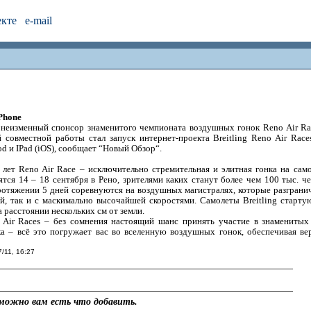
екте
e-mail
iPhone
 неизменный спонсор знаменитого чемпионата воздушных гонок Reno Air Ra
 совместной работы стал запуск интернет-проекта Breitling Reno Air Rac
od и IPad (iOS), сообщает “Новый Обзор“.
лет Reno Air Race – исключительно стремительная и элитная гонка на само
тся 14 – 18 сентября в Рено, зрителями каких станут более чем 100 тыс. ч
ротяжении 5 дней соревнуются на воздушных магистралях, которые разгранич
ой, так и с маскимально высочайшей скоростями. Самолеты Breitling старту
 расстоянии нескольких см от земли.
o Air Races – без сомнения настоящий шанс принять участие в знаменитых
ка – всё это погружает вас во вселенную воздушных гонок, обеспечивая ве
7/11, 16:27
можно вам есть что добавить.