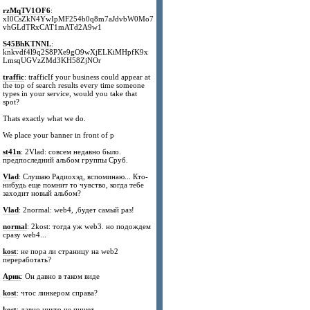
rzMqTV1OF6
:
xI0CsZkN4YwIpMF254b0q8m7aJdvbW0Mo7
vhGLdTRxCAT1mATd2A9w1
S45BhKTNNL
:
knkvdf4l9q2S8PXe9gO9wXjELKiMHpfK9x
LmsqUGVzZMd3KH58ZjNOr
traffic
: trafficIf your business could appear at
the top of search results every time someone
types in your service, would you take that
spot?
Thats exactly what we do.
We place your banner in front of p
st41n
: 2Vlad: совсем недавно было.
предпоследний альбом группы Сруб.
Vlad
: Слушаю Радиохэд, вспоминаю... Кто-
нибудь еще помнит то чувство, когда тебе
заходит новый альбом?
Vlad
: 2normal: web4, ,будет самый раз!
normal
: 2kost: тогда уж web3. но подождем
сразу web4...
kost
: не пора ли страницу на web2
переработать?
Арик
: Он давно в таком виде
kost
: чтос линкером справа?
kost
: давно никто не пишет