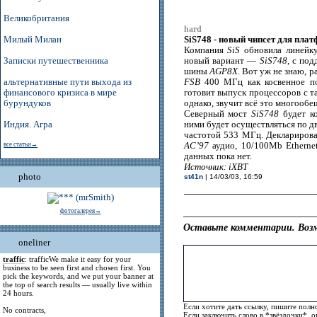
Великобритания
hard
SiS748 - новый чипсет для пл
Милый Милан
Компания
SiS
обновила линейк
Записки путешественника
новый вариант —
SiS748
, с по
шины
AGP8X
. Вот уж не знаю, 
альтернативные пути выхода из
FSB
400 МГц как косвенное п
финансового кризиса в мире
готовит выпуск процессоров с т
бурундуков
однако, звучит всё это многооб
Северный мост
SiS748
будет к
Индия. Агра
ними будет осуществляться по 
частотой 533 МГц. Деклариров
все статьи→
AC’97
аудио, 10/100Mb Ethern
данных пока нет.
Источник: iXBT
photo
st41n
| 14/03/03, 16:59
фотогалерея→
Оставьте комментарии. Возм
oneliner
traffic
: trafficWe make it easy for your
business to be seen first and chosen first. You
pick the keywords, and we put your banner at
the top of search results — usually live within
24 hours.
Если хотите дать ссылку, пишите полно
No contracts,
Если заключить слово в *звёздочки*, 