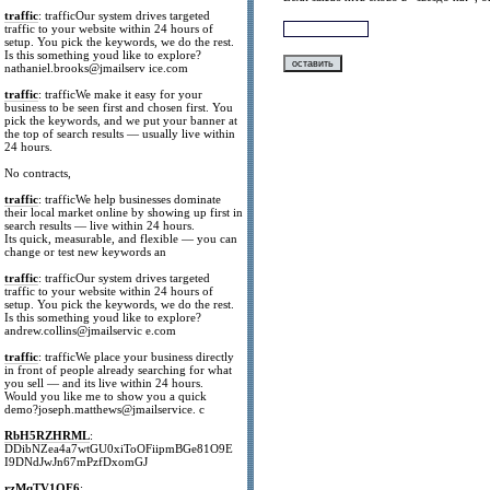
traffic
: trafficOur system drives targeted
traffic to your website within 24 hours of
setup. You pick the keywords, we do the rest.
Is this something youd like to explore?
nathaniel.brooks@jmailserv ice.com
traffic
: trafficWe make it easy for your
business to be seen first and chosen first. You
pick the keywords, and we put your banner at
the top of search results — usually live within
24 hours.
No contracts,
traffic
: trafficWe help businesses dominate
their local market online by showing up first in
search results — live within 24 hours.
Its quick, measurable, and flexible — you can
change or test new keywords an
traffic
: trafficOur system drives targeted
traffic to your website within 24 hours of
setup. You pick the keywords, we do the rest.
Is this something youd like to explore?
andrew.collins@jmailservic e.com
traffic
: trafficWe place your business directly
in front of people already searching for what
you sell — and its live within 24 hours.
Would you like me to show you a quick
demo?joseph.matthews@jmailservice. c
RbH5RZHRML
:
DDibNZea4a7wtGU0xiToOFiipmBGe81O9E
I9DNdJwJn67mPzfDxomGJ
rzMqTV1OF6
: