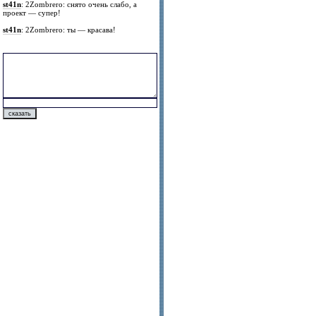
st41n
: 2Zombrero: снято очень слабо, а
проект — супер!
st41n
: 2Zombrero: ты — красава!