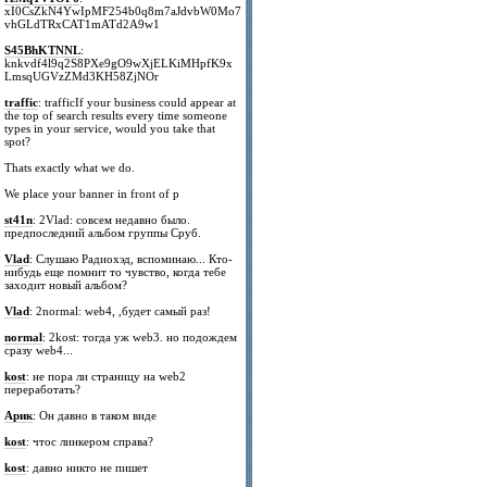
xI0CsZkN4YwIpMF254b0q8m7aJdvbW0Mo7
vhGLdTRxCAT1mATd2A9w1
S45BhKTNNL
:
knkvdf4l9q2S8PXe9gO9wXjELKiMHpfK9x
LmsqUGVzZMd3KH58ZjNOr
traffic
: trafficIf your business could appear at
the top of search results every time someone
types in your service, would you take that
spot?
Thats exactly what we do.
We place your banner in front of p
st41n
: 2Vlad: совсем недавно было.
предпоследний альбом группы Сруб.
Vlad
: Слушаю Радиохэд, вспоминаю... Кто-
нибудь еще помнит то чувство, когда тебе
заходит новый альбом?
Vlad
: 2normal: web4, ,будет самый раз!
normal
: 2kost: тогда уж web3. но подождем
сразу web4...
kost
: не пора ли страницу на web2
переработать?
Арик
: Он давно в таком виде
kost
: чтос линкером справа?
kost
: давно никто не пишет