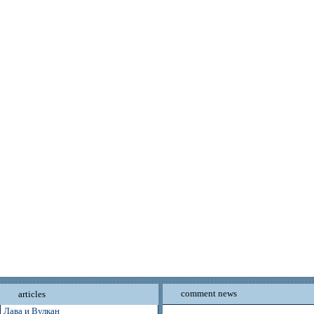
comment news
articles
Лава и Вулкан