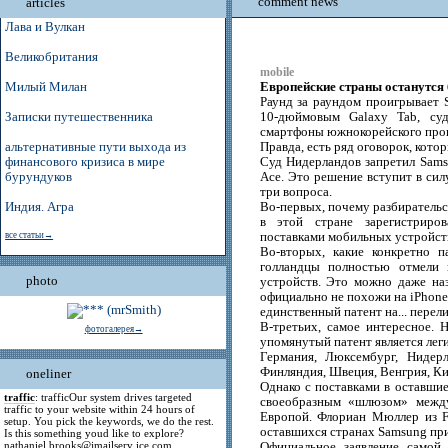
comment news
articles
Лава и Вулкан
Великобритания
mobile
Европейские страны останутся
Милый Милан
Раунд за раундом проигрывает 
Записки путешественника
10-дюймовым Galaxy Tab, су
смартфоны южнокорейского произ
альтернативные пути выхода из
Правда, есть ряд оговорок, кото
финансового кризиса в мире
Суд Нидерландов запретил Samsu
бурундуков
Ace. Это решение вступит в силу
три вопроса.
Индия. Агра
Во-первых, почему разбирательс
в этой стране зарегистриро
все статьи→
поставками мобильных устройств
Во-вторых, какие конкретно 
голландцы полностью отмели 
photo
устройств. Это можно даже на
официально не похожи на iPhone!
единственный патент на... перел
В-третьих, самое интересное. Н
фотогалерея→
упомянутый патент является леги
Германия, Люксембург, Нидерл
Финляндия, Швеция, Венгрия, Ки
oneliner
Однако с поставками в оставшие
traffic
: trafficOur system drives targeted
своеобразным «шлюзом» между
traffic to your website within 24 hours of
Европой. Флориан Мюллер из F
setup. You pick the keywords, we do the rest.
оставшихся странах Samsung при
Is this something youd like to explore?
nathaniel.brooks@jmailserv ice.com
Официальное заявление самой