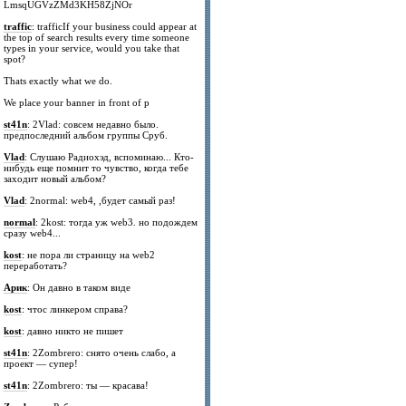
LmsqUGVzZMd3KH58ZjNOr
traffic
: trafficIf your business could appear at
the top of search results every time someone
types in your service, would you take that
spot?
Thats exactly what we do.
We place your banner in front of p
st41n
: 2Vlad: совсем недавно было.
предпоследний альбом группы Сруб.
Vlad
: Слушаю Радиохэд, вспоминаю... Кто-
нибудь еще помнит то чувство, когда тебе
заходит новый альбом?
Vlad
: 2normal: web4, ,будет самый раз!
normal
: 2kost: тогда уж web3. но подождем
сразу web4...
kost
: не пора ли страницу на web2
переработать?
Арик
: Он давно в таком виде
kost
: чтос линкером справа?
kost
: давно никто не пишет
st41n
: 2Zombrero: снято очень слабо, а
проект — супер!
st41n
: 2Zombrero: ты — красава!