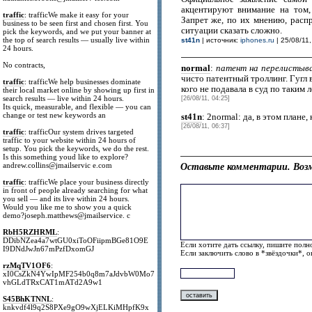
акцентируют внимание на том,
traffic
: trafficWe make it easy for your
Запрет же, по их мнению, распр
business to be seen first and chosen first. You
ситуации сказать сложно.
pick the keywords, and we put your banner at
the top of search results — usually live within
st41n
| источник:
iphones.ru
| 25/08/11,
24 hours.
No contracts,
normal
:
патент на перелистыва
чисто патентный троллинг. Гугл 
traffic
: trafficWe help businesses dominate
кого не подавала в суд по таким
their local market online by showing up first in
search results — live within 24 hours.
[26/08/11, 04:25]
Its quick, measurable, and flexible — you can
change or test new keywords an
st41n
: 2normal: да, в этом плане
[26/08/11, 06:37]
traffic
: trafficOur system drives targeted
traffic to your website within 24 hours of
setup. You pick the keywords, we do the rest.
Is this something youd like to explore?
andrew.collins@jmailservic e.com
Оставьте комментарии. Возм
traffic
: trafficWe place your business directly
in front of people already searching for what
you sell — and its live within 24 hours.
Would you like me to show you a quick
demo?joseph.matthews@jmailservice. c
RbH5RZHRML
:
DDibNZea4a7wtGU0xiToOFiipmBGe81O9E
Если хотите дать ссылку, пишите полно
I9DNdJwJn67mPzfDxomGJ
Если заключить слово в *звёздочки*, 
rzMqTV1OF6
:
xI0CsZkN4YwIpMF254b0q8m7aJdvbW0Mo7
vhGLdTRxCAT1mATd2A9w1
S45BhKTNNL
:
knkvdf4l9q2S8PXe9gO9wXjELKiMHpfK9x