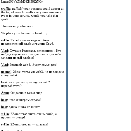
LmsqUGVzZMd3KH58ZjNOr
traffic
: trafficIf your business could appear at
the top of search results every time someone
types in your service, would you take that
spot?
Thats exactly what we do.
We place your banner in front of p
st41n
: 2Vlad: совсем недавно было.
предпоследний альбом группы Сруб.
Vlad
: Слушаю Радиохэд, вспоминаю... Кто-
нибудь еще помнит то чувство, когда тебе
заходит новый альбом?
Vlad
: 2normal: web4, ,будет самый раз!
normal
: 2kost: тогда уж web3. но подождем
сразу web4...
kost
: не пора ли страницу на web2
переработать?
Арик
: Он давно в таком виде
kost
: чтос линкером справа?
kost
: давно никто не пишет
st41n
: 2Zombrero: снято очень слабо, а
проект — супер!
st41n
: 2Zombrero: ты — красава!