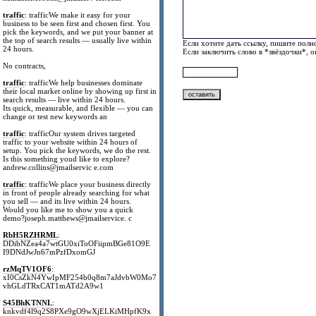
traffic
: trafficWe make it easy for your
business to be seen first and chosen first. You
pick the keywords, and we put your banner at
the top of search results — usually live within
Если хотите дать ссылку, пишите полно
24 hours.
Если заключить слово в *звёздочки*, 
No contracts,
traffic
: trafficWe help businesses dominate
their local market online by showing up first in
search results — live within 24 hours.
Its quick, measurable, and flexible — you can
change or test new keywords an
traffic
: trafficOur system drives targeted
traffic to your website within 24 hours of
setup. You pick the keywords, we do the rest.
Is this something youd like to explore?
andrew.collins@jmailservic e.com
traffic
: trafficWe place your business directly
in front of people already searching for what
you sell — and its live within 24 hours.
Would you like me to show you a quick
demo?joseph.matthews@jmailservice. c
RbH5RZHRML
:
DDibNZea4a7wtGU0xiToOFiipmBGe81O9E
I9DNdJwJn67mPzfDxomGJ
rzMqTV1OF6
:
xI0CsZkN4YwIpMF254b0q8m7aJdvbW0Mo7
vhGLdTRxCAT1mATd2A9w1
S45BhKTNNL
:
knkvdf4l9q2S8PXe9gO9wXjELKiMHpfK9x