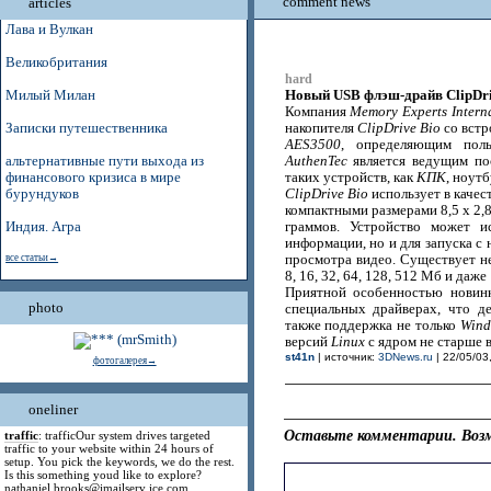
comment news
articles
Лава и Вулкан
Великобритания
hard
Новый USB флэш-драйв ClipDriv
Милый Милан
Компания
Memory Experts Intern
Записки путешественника
накопителя
ClipDrive Bio
со вст
AES3500
, определяющим поль
альтернативные пути выхода из
AuthenTec
является ведущим по
финансового кризиса в мире
таких устройств, как
КПК
, ноут
бурундуков
ClipDrive Bio
использует в каче
компактными размерами 8,5 x 2,8
Индия. Агра
граммов. Устройство может и
информации, но и для запуска с
все статьи→
просмотра видео. Существует н
8, 16, 32, 64, 128, 512 Мб и даже 
Приятной особенностью новинк
photo
специальных драйверах, что д
также поддержка не только
Wind
версий
Linux
с ядром не старше в
st41n
| источник:
3DNews.ru
| 22/05/03
фотогалерея→
oneliner
Оставьте комментарии. Возм
traffic
: trafficOur system drives targeted
traffic to your website within 24 hours of
setup. You pick the keywords, we do the rest.
Is this something youd like to explore?
nathaniel.brooks@jmailserv ice.com