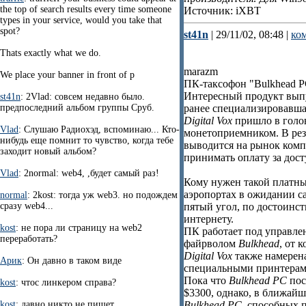
the top of search results every time someone
Источник: iXBT
types in your service, would you take that
spot?
st41n
| 29/11/02, 08:48 |
ко
Thats exactly what we do.
marazm
We place your banner in front of p
ПК-таксофон "Bulkhead PC"
Интересный продукт вып
st41n
: 2Vlad: совсем недавно было.
предпоследний альбом группы Сруб.
ранее специализировавша
Digital Vox
пришло в голов
Vlad
: Слушаю Радиохэд, вспоминаю... Кто-
монетоприемником. В резу
нибудь еще помнит то чувство, когда тебе
выводится на рынок ком
заходит новый альбом?
принимать оплату за дос
Vlad
: 2normal: web4, ,будет самый раз!
Кому нужен такой платны
аэропортах в ожидании с
normal
: 2kost: тогда уж web3. но подождем
сразу web4...
пятый угол, по достоинст
интернету.
kost
: не пора ли страницу на web2
ПК работает под управл
переработать?
файрволом
Bulkhead
, от 
Digital Vox
также намерена
Арик
: Он давно в таком виде
специальными принтерам
Пока что
Bulkhead PC
пос
kost
: чтос линкером справа?
$3300, однако, в ближайш
kost
: давно никто не пишет
Bulkhead PC
, способных 