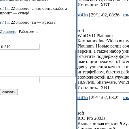
Источник: iXBT
st41n
: 2Zombrero: снято очень слабо, а
проект — супер!
st41n
| 29/11/02, 08:36 |
ко
st41n
: 2Zombrero: ты — красава!
soft
Zombrero
: Работаем ..
WinDVD Platinum
Компания InterVideo вып
Platinum. Новые релиз со
версии, а также набор у
отметить поддержку фор
имитации режима 5.1 все
для улучшения качества 
интерфейсом, быстро рабо
возможностей для улучше
18.97Mb. Shareware. Win2
Источник: iXBT
st41n
| 29/11/02, 08:25 |
ко
soft
ICQ Pro 2003a
Вышла новая версия
ICQ
Список изменений: