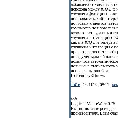
добавлена совместимость
перехода между
ICQ Lite
улучшена функция провер
пользовательский интерф
почтовых клиентов, авто
компьютер пользователя 
возможность удалять и о
улучшена интеграция с
W
как и в
ICQ Lite
теперь в
улучшена интеграция с 
прочего, включает в себ
инструментальной панел
появилось автоматическо
повышена стабильность р
исправлены ошибки.
Источник: 3Dnews
st41n
| 29/11/02, 08:17 |
ко
soft
Logitech MouseWare 9.75
Вышла новая версия драй
производителя. Всем счас