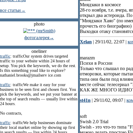
Миядзаки в космосе
28-го ноября, т.е. вчера
все статьи→
открыл два астероида. П
"Миядзаки Хаяо" (по име
photo
прочесть его биографию) 
Выходки отаку становятся 
фотогалерея→
Xelan
| 29/11/02, 22:07 |
ко
oneliner
traffic
: trafficOur system drives targeted
marazm
traffic to your website within 24 hours of
Психи в России
setup. You pick the keywords, we do the rest.
Только что слышал по рад
Is this something youd like to explore?
отморозки, которые пытаю
nathaniel.brooks@jmailserv ice.com
типа они были под влияни
месте сейчас телесериал "
traffic
: trafficWe make it easy for your
business to be seen first and chosen first. You
КАК ЖЕ МНОГО ИДИОТ
pick the keywords, and we put your banner at
the top of search results — usually live within
st41n
| 29/11/02, 09:07 |
ко
24 hours.
No contracts,
soft
Swish 2.0 Trial
traffic
: trafficWe help businesses dominate
Swish - это что-то типа 
their local market online by showing up first
можно делать простою Fl
in search results — live within 24 hours.