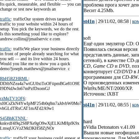
Its quick, measurable, and flexible — you can
проблема прога хочет дене
change or test new keywords an
Весит 4.25Mb.
traffic
: trafficOur system drives targeted
st41n
| 29/11/02, 08:58 |
ко
traffic to your website within 24 hours of
setup. You pick the keywords, we do the rest.
Is this something youd like to explore?
soft
andrew.collins@jmailservic e.com
Ещё один эмулятор CD: Or
traffic
: trafficWe place your business directly
Появилась свежая версия
in front of people already searching for what
представлять данные, за
you sell — and its live within 24 hours.
сетевой), в качестве CD
Would you like me to show you a quick
CD
,
Game CD
и
DVD
, по
demo?joseph.matthews@jmailservice. c
конвертирует
CD
/
DVD
в
программами для
CD-RW
.
RbH5RZHRML
:
О произведенных изменени
DDibNZea4a7wtGU0xiToOFiipmBGe81O9E
Win9x/ME/NT/2000/XP.
I9DNdJwJn67mPzfDxomGJ
Источник: iXBT
rzMqTV1OF6
:
xI0CsZkN4YwIpMF254b0q8m7aJdvbW0Mo7
st41n
| 29/11/02, 08:55 |
ко
vhGLdTRxCAT1mATd2A9w1
S45BhKTNNL
:
hard
knkvdf4l9q2S8PXe9gO9wXjELKiMHpfK9x
nVidia Detonators v.41.09
LmsqUGVzZMd3KH58ZjNOr
Вышли новые неофициальн
производителя. Для Win98
traffic
: trafficIf your business could appear at