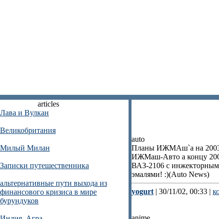
articles
Лава и Вулкан
Великобритания
auto
Милый Милан
Планы ИЖМАш`а на 200
ИЖМаш-Авто а концу 200
Записки путешественника
ВАЗ-2106 с инжекторным
эмалями! :)(Auto News)
альтернативные пути выхода из
yogurt
| 30/11/02, 00:33 |
к
финансового кризиса в мире
бурундуков
anime
Индия. Агра