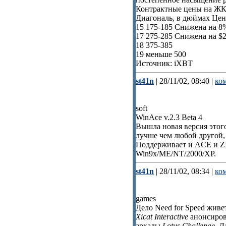
Контрактные цены на ЖК-
Диагональ, в дюймах Це
15 175-185 Снижена на 8
17 275-285 Снижена на $
18 375-385
19 меньше 500
Источник: iXBT
st41n
| 28/11/02, 08:40 |
ко
soft
WinAce v.2.3 Beta 4
Вышла новая версия этог
лучше чем любой другой, 
Поддерживает и ACE и ZI
Win9x/ME/NT/2000/XP.
st41n
| 28/11/02, 08:34 |
ко
games
Дело Need for Speed живе
Xicat Interactive
анонсирова
аркады
Lotus Challenge
. Д