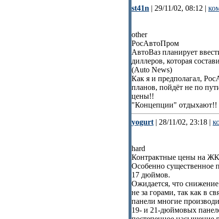
st41n
| 29/11/02, 08:12 |
ко
other
РосАвтоПром
АвтоВаз планирует ввест
диллеров, которая состав
(Auto News)
Как я и предполагал, Ро
планов, пойдёт не по пут
цены!!
"Концепции" отдыхают!! :
yogurt
| 28/11/02, 23:18 |
к
hard
Контрактные цены на ЖК
Особенно существенное п
17 дюймов.
Ожидается, что снижение
не за горами, так как в 
панели многие производи
19- и 21-дюймовых панеле
постепенное насыщение 