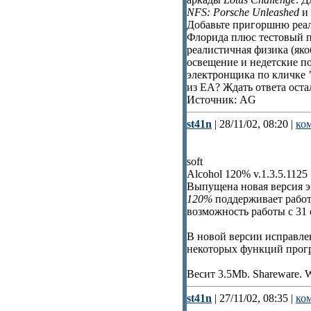
NFS: Porsche Unleashed
и 
Добавьте пригоршню реал
Флорида плюс тестовый п
реалистичная физика (як
освещение и недетские п
электронщика по кличке
из EA? Ждать ответа оста
Источник: AG
st41n
| 28/11/02, 08:20 |
ко
soft
Alcohol 120% v.1.3.5.1125
Выпущена новая версия 
120%
поддерживает рабо
возможность работы с 31
В новой версии исправле
некоторых функций прогр
Весит 3.5Mb. Shareware. 
st41n
| 27/11/02, 08:35 |
ко